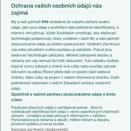
Konferenční liga
Česko
Ochrana vašich osobních údajů nás
Mistrovství světa
Slovensko
zajímá
Liga národů
Anglie
Francie
My a naši partneři
999
ukládáme do vašeho zařízení osobní
Témata
Itálie
údaje, jako jsou údaje o prohlížení nebo jedinečné identifikátory, a
Představení týmů MS
Německo
máme k nim přístup. Výběr Souhlasím umožňuje, aby sledovací
EuroSkauting
Španělsko
technologie podporovaly účely uvedené v části My a naši partneři
PL v kostce
Argentina
zpracováváme údaje za účelem poskytování. Výběrem Zamítnout
Evropské koeficienty
Brazílie
vše nebo odvoláním svého souhlasu je zakážete. Pokud jsou
Přestupy
sledovací technologie zakázány, některé zobrazené obsahy a
Přestupové spekulace
reklamy pro vás nemusí být tolik relevantní. Tuto nabídku můžete
Přestupy
Zranění
kdykoli znovu zobrazit a změnit své volby nebo souhlas odvolat
Zápasy
kliknutím na odkaz Řízení předvoleb ve spodní části webové
Livescore
stránky. Vaše volby se projeví v našem Internetová stránka. Další
Kluby
Tipovací soutěž
podrobnosti naleznete v našich Zásadách ochrany osobních
Arsenal FC
Fotbal TV
údajů.
Chelsea FC
Společně s našimi partnery zpracováváme údaje s tímto
Manchester United
cílem:
AC Milán
Juventus FC
Používání přesných údajů o zeměpisné poloze . Aktivní
Bayern Mnichov
vyhledávání identifikačních údajů v rámci specifických vlastností
zařízení . Ukládání a/nebo přístup k informacím v zařízení .
FC Barcelona
Personalizovaná reklama a obsah, měření reklam a obsahu,
Real Madrid
průzkum publika a rozvoj služeb .
Seznam partnerů (dodavatelů)