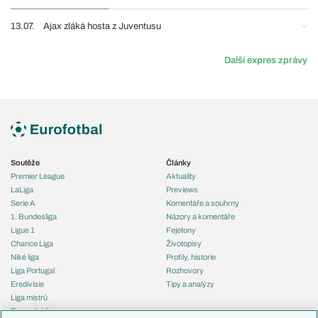
13.07.
Ajax zláká hosta z Juventusu
Další expres zprávy
Soutěže
Články
Premier League
Aktuality
LaLiga
Previews
Serie A
Komentáře a souhrny
1. Bundesliga
Názory a komentáře
Ligue 1
Fejetony
Chance Liga
Životopisy
Niké liga
Profily, historie
Liga Portugal
Rozhovory
Eredivisie
Tipy a analýzy
Liga mistrů
Evropská liga
Reprezentace