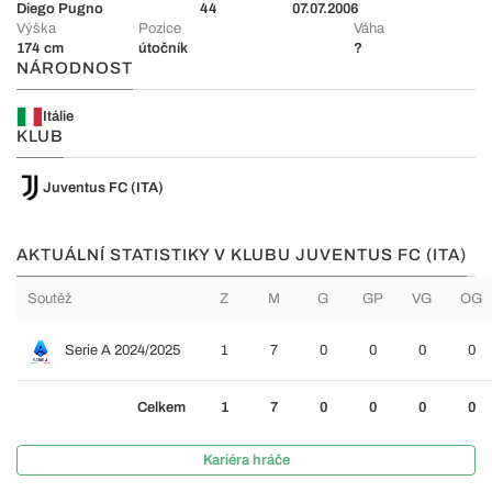
Diego Pugno
44
07.07.2006
Výška
Pozice
Váha
174 cm
útočník
?
NÁRODNOST
Itálie
KLUB
Juventus FC (ITA)
AKTUÁLNÍ STATISTIKY V KLUBU JUVENTUS FC (ITA)
Soutěž
Z
M
G
GP
VG
OG
Serie A 2024/2025
1
7
0
0
0
0
Celkem
1
7
0
0
0
0
Kariéra hráče