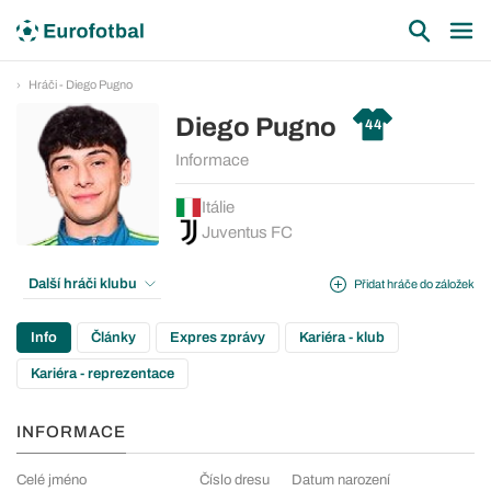
Hráči - Diego Pugno
Diego Pugno
44
Informace
Itálie
Juventus FC
Další hráči klubu
Přidat hráče do záložek
Info
Články
Expres zprávy
Kariéra - klub
Kariéra - reprezentace
INFORMACE
Celé jméno
Číslo dresu
Datum narození