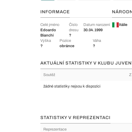
INFORMACE
NÁROD
Celé jméno
Číslo
Datum narození
Itálie
Edoardo
dresu
30.04.1999
Bianchi
?
Výška
Pozice
Váha
?
obránce
?
AKTUÁLNÍ STATISTIKY V KLUBU JUVENT
Soutěž
Z
žádné statistiky nejsou k dispozici
STATISTIKY V REPREZENTACI
Reprezentace