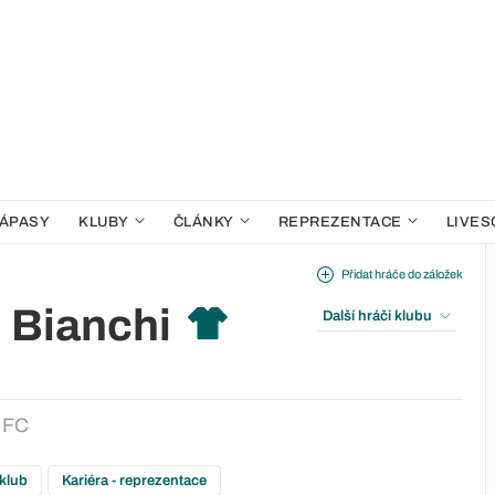
ÁPASY
KLUBY
ČLÁNKY
REPREZENTACE
LIVES
Přidat hráče do záložek
 Bianchi
Další hráči klubu
 FC
 klub
Kariéra - reprezentace