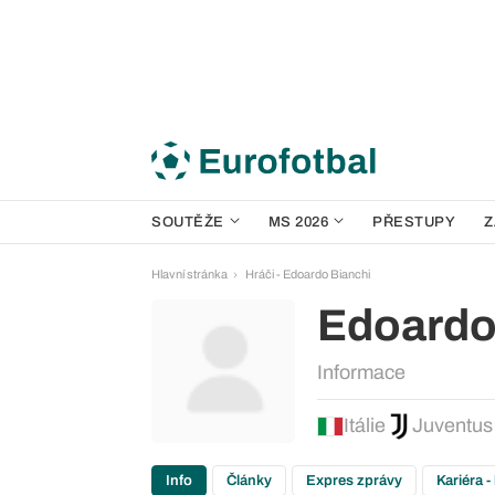
SOUTĚŽE
MS 2026
PŘESTUPY
Z
Hlavní stránka
Hráči - Edoardo Bianchi
Edoardo
Informace
Itálie
Juventus
Info
Články
Expres zprávy
Kariéra -