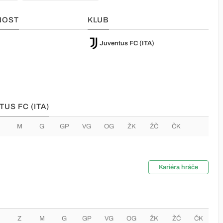
NOST
KLUB
Juventus FC (ITA)
US FC (ITA)
M
G
GP
VG
OG
ŽK
ŽČ
ČK
Kariéra hráče
Z
M
G
GP
VG
OG
ŽK
ŽČ
ČK