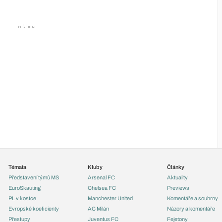
Témata
Kluby
Články
Představení týmů MS
Arsenal FC
Aktuality
EuroSkauting
Chelsea FC
Previews
PL v kostce
Manchester United
Komentáře a souhrny
Evropské koeficienty
AC Milán
Názory a komentáře
Přestupy
Juventus FC
Fejetony