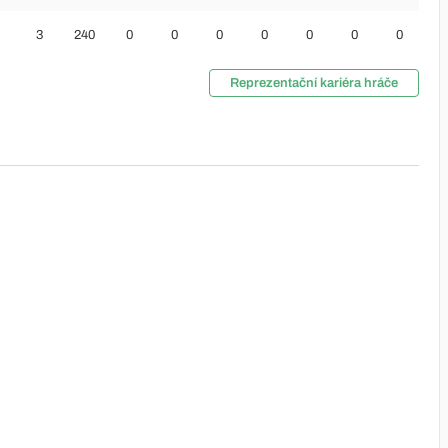
3
240
0
0
0
0
0
0
0
Reprezentační kariéra hráče