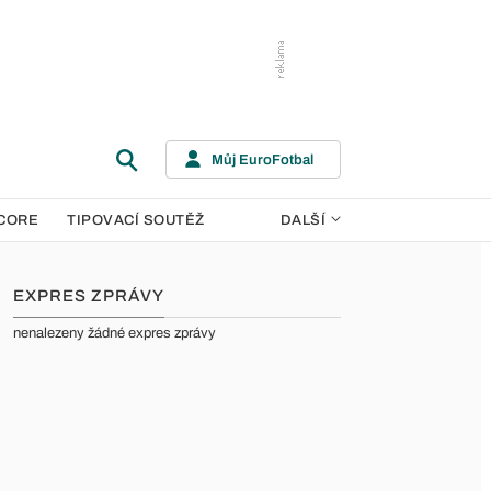
Můj EuroFotbal
CORE
TIPOVACÍ SOUTĚŽ
DALŠÍ
EXPRES ZPRÁVY
nenalezeny žádné expres zprávy