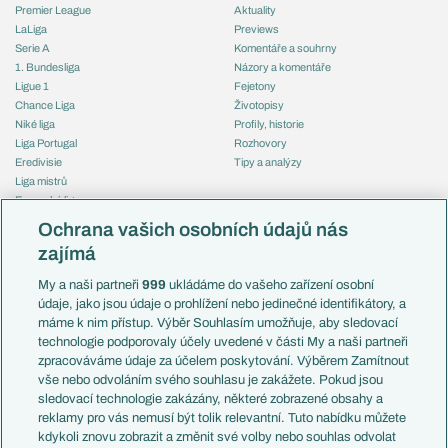
Premier League
Aktuality
LaLiga
Previews
Serie A
Komentáře a souhrny
1. Bundesliga
Názory a komentáře
Ligue 1
Fejetony
Chance Liga
Životopisy
Niké liga
Profily, historie
Liga Portugal
Rozhovory
Eredivisie
Tipy a analýzy
Liga mistrů
Evropská liga
Reprezentace
Konferenční liga
Česko
Ochrana vašich osobních údajů nás
Mistrovství světa
Slovensko
zajímá
Liga národů
Anglie
Francie
My a naši partneři
999
ukládáme do vašeho zařízení osobní
Témata
Itálie
údaje, jako jsou údaje o prohlížení nebo jedinečné identifikátory, a
Představení týmů MS
Německo
máme k nim přístup. Výběr Souhlasím umožňuje, aby sledovací
EuroSkauting
Španělsko
technologie podporovaly účely uvedené v části My a naši partneři
PL v kostce
Argentina
zpracováváme údaje za účelem poskytování. Výběrem Zamítnout
Evropské koeficienty
Brazílie
vše nebo odvoláním svého souhlasu je zakážete. Pokud jsou
Přestupy
sledovací technologie zakázány, některé zobrazené obsahy a
Přestupové spekulace
reklamy pro vás nemusí být tolik relevantní. Tuto nabídku můžete
Přestupy
Zranění
kdykoli znovu zobrazit a změnit své volby nebo souhlas odvolat
Zápasy