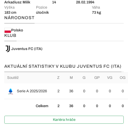
Arkadiusz Milik
14
28.02.1994
Výška
Pozice
Váha
183 cm
útočník
73 kg
NÁRODNOST
Polsko
KLUB
Juventus FC (ITA)
AKTUÁLNÍ STATISTIKY V KLUBU JUVENTUS FC (ITA)
Soutěž
Z
M
G
GP
VG
OG
Serie A 2025/2026
2
36
0
0
0
0
Celkem
2
36
0
0
0
0
Kariéra hráče