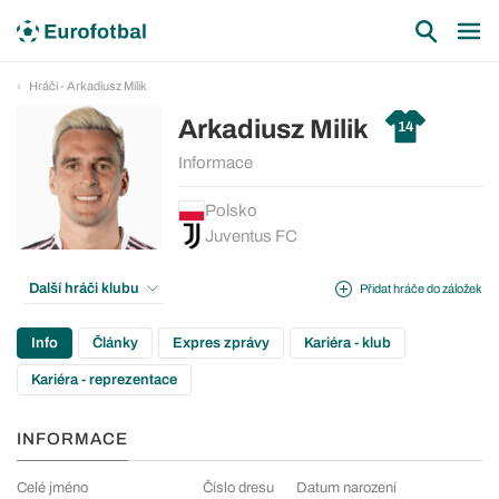
Hráči - Arkadiusz Milik
Arkadiusz Milik
14
Informace
Polsko
Juventus FC
Další hráči klubu
Přidat hráče do záložek
Info
Články
Expres zprávy
Kariéra - klub
Kariéra - reprezentace
INFORMACE
Celé jméno
Číslo dresu
Datum narození