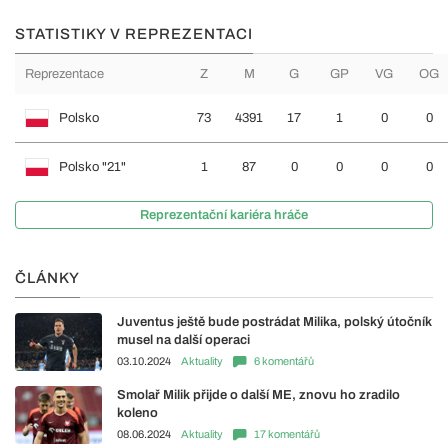
STATISTIKY V REPREZENTACI
Reprezentace
Z
M
G
GP
VG
OG
Polsko
73
4391
17
1
0
0
Polsko "21"
1
87
0
0
0
0
Reprezentační kariéra hráče
ČLÁNKY
Juventus ještě bude postrádat Milika, polský útočník
musel na další operaci
03.10.2024
Aktuality
6 komentářů
Smolař Milik přijde o další ME, znovu ho zradilo
koleno
08.06.2024
Aktuality
17 komentářů