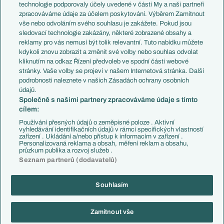
EuroSkauting
Španělsko
technologie podporovaly účely uvedené v části My a naši partneři
PL v kostce
Argentina
zpracováváme údaje za účelem poskytování. Výběrem Zamítnout
Evropské koeficienty
Brazílie
vše nebo odvoláním svého souhlasu je zakážete. Pokud jsou
Přestupy
sledovací technologie zakázány, některé zobrazené obsahy a
Přestupové spekulace
reklamy pro vás nemusí být tolik relevantní. Tuto nabídku můžete
Přestupy
Zranění
kdykoli znovu zobrazit a změnit své volby nebo souhlas odvolat
Zápasy
kliknutím na odkaz Řízení předvoleb ve spodní části webové
Livescore
stránky. Vaše volby se projeví v našem Internetová stránka. Další
Kluby
Tipovací soutěž
podrobnosti naleznete v našich Zásadách ochrany osobních
Arsenal FC
Fotbal TV
údajů.
Chelsea FC
Společně s našimi partnery zpracováváme údaje s tímto
Manchester United
cílem:
AC Milán
Juventus FC
Používání přesných údajů o zeměpisné poloze . Aktivní
Bayern Mnichov
vyhledávání identifikačních údajů v rámci specifických vlastností
zařízení . Ukládání a/nebo přístup k informacím v zařízení .
FC Barcelona
Personalizovaná reklama a obsah, měření reklam a obsahu,
Real Madrid
průzkum publika a rozvoj služeb .
Seznam partnerů (dodavatelů)
Souhlasím
Copyright © 2001-2026 EuroFotbal.cz. Využíváme zpravodajství ČTK.
RSS
Podmínky užití
Informace o zpracování osobních údajů
Zamítnout vše
GDPR a žurnalistika
Nastavení soukromí
Kontakt
Tiráž