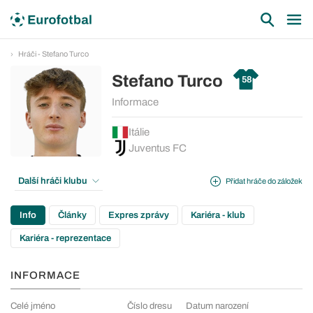
Hráči - Stefano Turco
Stefano Turco
58
Informace
Itálie
Juventus FC
Další hráči klubu
Přidat hráče do záložek
Info
Články
Expres zprávy
Kariéra - klub
Kariéra - reprezentace
INFORMACE
Celé jméno
Číslo dresu
Datum narození