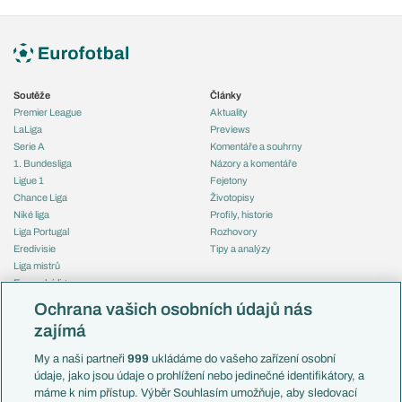
Soutěže
Články
Premier League
Aktuality
LaLiga
Previews
Serie A
Komentáře a souhrny
1. Bundesliga
Názory a komentáře
Ligue 1
Fejetony
Chance Liga
Životopisy
Niké liga
Profily, historie
Liga Portugal
Rozhovory
Eredivisie
Tipy a analýzy
Liga mistrů
Evropská liga
Reprezentace
Konferenční liga
Česko
Ochrana vašich osobních údajů nás
Mistrovství světa
Slovensko
zajímá
Liga národů
Anglie
Francie
My a naši partneři
999
ukládáme do vašeho zařízení osobní
Témata
Itálie
údaje, jako jsou údaje o prohlížení nebo jedinečné identifikátory, a
Představení týmů MS
Německo
máme k nim přístup. Výběr Souhlasím umožňuje, aby sledovací