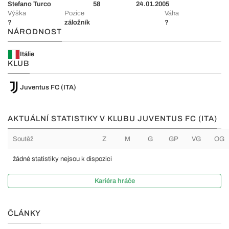
Stefano Turco
58
24.01.2005
Výška
Pozice
Váha
?
záložník
?
NÁRODNOST
Itálie
KLUB
Juventus FC (ITA)
AKTUÁLNÍ STATISTIKY V KLUBU JUVENTUS FC (ITA)
Soutěž
Z
M
G
GP
VG
OG
žádné statistiky nejsou k dispozici
Kariéra hráče
ČLÁNKY