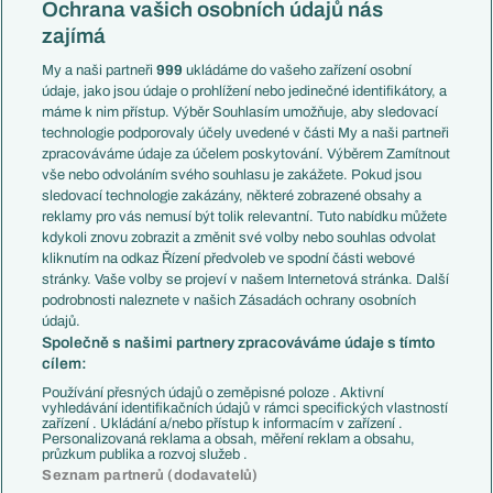
Česko
Ochrana vašich osobních údajů nás
Mistrovství světa
Slovensko
zajímá
Liga národů
Anglie
Francie
My a naši partneři
999
ukládáme do vašeho zařízení osobní
Témata
Itálie
údaje, jako jsou údaje o prohlížení nebo jedinečné identifikátory, a
Představení týmů MS
Německo
máme k nim přístup. Výběr Souhlasím umožňuje, aby sledovací
EuroSkauting
Španělsko
technologie podporovaly účely uvedené v části My a naši partneři
PL v kostce
Argentina
zpracováváme údaje za účelem poskytování. Výběrem Zamítnout
Evropské koeficienty
Brazílie
vše nebo odvoláním svého souhlasu je zakážete. Pokud jsou
Přestupy
sledovací technologie zakázány, některé zobrazené obsahy a
Přestupové spekulace
reklamy pro vás nemusí být tolik relevantní. Tuto nabídku můžete
Přestupy
Zranění
kdykoli znovu zobrazit a změnit své volby nebo souhlas odvolat
Zápasy
kliknutím na odkaz Řízení předvoleb ve spodní části webové
Livescore
stránky. Vaše volby se projeví v našem Internetová stránka. Další
Kluby
Tipovací soutěž
podrobnosti naleznete v našich Zásadách ochrany osobních
Arsenal FC
Fotbal TV
údajů.
Chelsea FC
Společně s našimi partnery zpracováváme údaje s tímto
Manchester United
cílem:
AC Milán
Juventus FC
Používání přesných údajů o zeměpisné poloze . Aktivní
Bayern Mnichov
vyhledávání identifikačních údajů v rámci specifických vlastností
zařízení . Ukládání a/nebo přístup k informacím v zařízení .
FC Barcelona
Personalizovaná reklama a obsah, měření reklam a obsahu,
Real Madrid
průzkum publika a rozvoj služeb .
Seznam partnerů (dodavatelů)