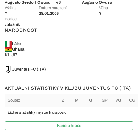
Augusto Seedorf Owusu
43
Augusto Owusu
Výška
Datum narození
Váha
?
28.01.2005
?
Pozice
záložník
NÁRODNOST
Itálie
Ghana
KLUB
Juventus FC (ITA)
AKTUÁLNÍ STATISTIKY V KLUBU JUVENTUS FC (ITA)
Soutěž
Z
M
G
GP
VG
OG
žádné statistiky nejsou k dispozici
Kariéra hráče