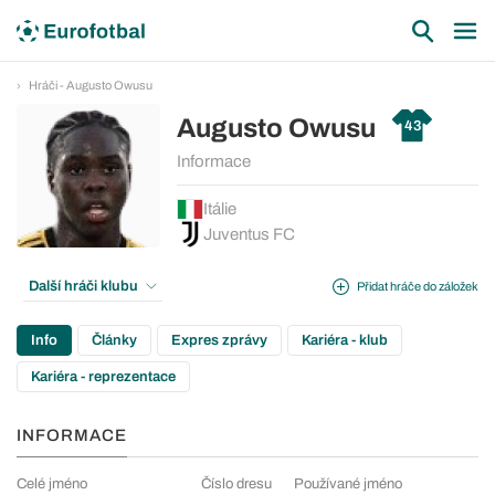
Hráči - Augusto Owusu
Augusto Owusu
43
Informace
Itálie
Juventus FC
Další hráči klubu
Přidat hráče do záložek
Info
Články
Expres zprávy
Kariéra - klub
Kariéra - reprezentace
INFORMACE
Celé jméno
Číslo dresu
Používané jméno