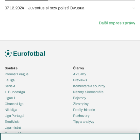
07.12.2024
Juventus si brzy pojistí Owusua
Další expres zprávy
Soutěže
Články
Premier League
Aktuality
LaLiga
Previews
Serie A
Komentáře a souhrny
1. Bundesliga
Názory a komentáře
Ligue 1
Fejetony
Chance Liga
Životopisy
Niké liga
Profily, historie
Liga Portugal
Rozhovory
Eredivisie
Tipy a analýzy
Liga mistrů
Evropská liga
Reprezentace
Konferenční liga