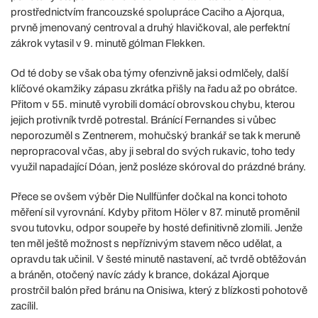
prostřednictvím francouzské spolupráce Caciho a Ajorqua,
prvně jmenovaný centroval a druhý hlavičkoval, ale perfektní
zákrok vytasil v 9. minutě gólman Flekken.
Od té doby se však oba týmy ofenzivně jaksi odmlčely, další
klíčové okamžiky zápasu zkrátka přišly na řadu až po obrátce.
Přitom v 55. minutě vyrobili domácí obrovskou chybu, kterou
jejich protivník tvrdě potrestal. Bránící Fernandes si vůbec
neporozuměl s Zentnerem, mohučský brankář se tak k meruně
nepropracoval včas, aby ji sebral do svých rukavic, toho tedy
využil napadající Dóan, jenž posléze skóroval do prázdné brány.
Přece se ovšem výběr Die Nullfünfer dočkal na konci tohoto
měření sil vyrovnání. Kdyby přitom Höler v 87. minutě proměnil
svou tutovku, odpor soupeře by hosté definitivně zlomili. Jenže
ten měl ještě možnost s nepříznivým stavem něco udělat, a
opravdu tak učinil. V šesté minutě nastavení, ač tvrdě obtěžován
a bráněn, otočený navíc zády k brance, dokázal Ajorque
prostrčil balón před bránu na Onisiwa, který z blízkosti pohotově
zacílil.