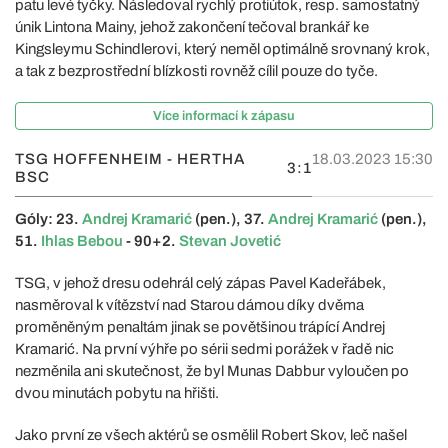
patu levé tyčky. Následoval rychlý protiútok, resp. samostatný
únik Lintona Mainy, jehož zakončení tečoval brankář ke
Kingsleymu Schindlerovi, který neměl optimálně srovnaný krok,
a tak z bezprostřední blízkosti rovněž cílil pouze do tyče.
Více informací k zápasu
TSG HOFFENHEIM - HERTHA
18.03.2023 15:30
3:1
BSC
Góly: 23.
Andrej Kramarić
(pen.), 37.
Andrej Kramarić
(pen.),
51.
Ihlas Bebou
- 90+2.
Stevan Jovetić
TSG, v jehož dresu odehrál celý zápas Pavel Kadeřábek,
nasměroval k vítězství nad Starou dámou díky dvěma
proměněným penaltám jinak se povětšinou trápící Andrej
Kramarić. Na první výhře po sérii sedmi porážek v řadě nic
nezměnila ani skutečnost, že byl Munas Dabbur vyloučen po
dvou minutách pobytu na hřišti.
Jako první ze všech aktérů se osmělil Robert Skov, leč našel