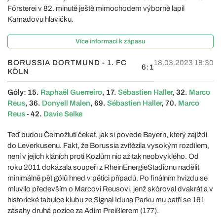
Försterei v 82. minutě ještě mimochodem výborně lapil
Kamadovu hlavičku.
Více informací k zápasu
BORUSSIA DORTMUND - 1. FC
18.03.2023 18:30
6:1
KÖLN
Góly: 15.
Raphaël Guerreiro
, 17.
Sébastien Haller
, 32.
Marco
Reus
, 36.
Donyell Malen
, 69.
Sébastien Haller
, 70.
Marco
Reus
- 42.
Davie Selke
Teď budou Černožlutí čekat, jak si povede Bayern, který zajíždí
do Leverkusenu. Fakt, že Borussia zvítězila vysokým rozdílem,
není v jejích kláních proti Kozlům nic až tak neobvyklého. Od
roku 2011 dokázala soupeři z RheinEnergieStadionu nadělit
minimálně pět gólů hned v pětici případů. Po finálním hvizdu se
mluvilo především o Marcovi Reusovi, jenž skóroval dvakrát a v
historické tabulce klubu ze Signal Iduna Parku mu patří se 161
zásahy druhá pozice za Adim Preißlerem (177).