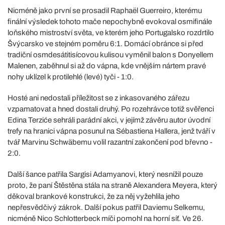
Nicméně jako první se prosadil Raphaël Guerreiro, kterému
finální výsledek tohoto mače nepochybně evokoval osmifinále
loňského mistroství světa, ve kterém jeho Portugalsko rozdrtilo
Švýcarsko ve stejném poměru 6:1. Domácí obránce si před
tradiční osmdesátitisícovou kulisou vyměnil balon s Donyellem
Malenen, zaběhnul si až do vápna, kde vnějším nártem pravé
nohy uklízel k protilehlé (levé) tyči - 1:0.
Hosté ani nedostali příležitost se z inkasovaného zářezu
vzpamatovat a hned dostali druhý. Po rozehrávce totiž svěřenci
Edina Terziće sehráli parádní akci, v jejímž závěru autor úvodní
trefy na hranici vápna posunul na Sébastiena Hallera, jenž tváří v
tvář Marvinu Schwäbemu volil razantní zakončení pod břevno -
2:0.
Další šance patřila Sargisi Adamyanovi, který nesnížil pouze
proto, že paní Štěstěna stála na straně Alexandera Meyera, který
děkoval brankové konstrukci, že za něj vyžehlila jeho
nepřesvědčivý zákrok. Další pokus patřil Daviemu Selkemu,
nicméně Nico Schlotterbeck míči pomohl na horní síť. Ve 26.