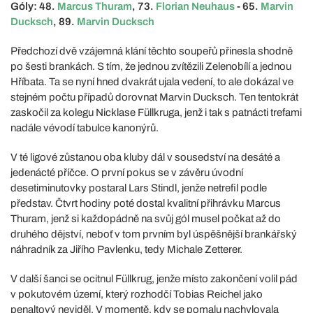
Góly: 48.
Marcus Thuram
, 73.
Florian Neuhaus
- 65.
Marvin
Ducksch
, 89.
Marvin Ducksch
Předchozí dvě vzájemná klání těchto soupeřů přinesla shodně
po šesti brankách. S tím, že jednou zvítězili Zelenobílí a jednou
Hříbata. Ta se nyní hned dvakrát ujala vedení, to ale dokázal ve
stejném počtu případů dorovnat Marvin Ducksch. Ten tentokrát
zaskočil za kolegu Nicklase Füllkruga, jenž i tak s patnácti trefami
nadále vévodí tabulce kanonýrů.
V té ligové zůstanou oba kluby dál v sousedství na desáté a
jedenácté příčce. O první pokus se v závěru úvodní
desetiminutovky postaral Lars Stindl, jenže netrefil podle
představ. Čtvrt hodiny poté dostal kvalitní přihrávku Marcus
Thuram, jenž si každopádně na svůj gól musel počkat až do
druhého dějství, neboť v tom prvním byl úspěšnější brankářský
náhradník za Jiřího Pavlenku, tedy Michale Zetterer.
V další šanci se ocitnul Füllkrug, jenže místo zakončení volil pád
v pokutovém území, který rozhodčí Tobias Reichel jako
penaltový neviděl. V momentě, kdy se pomalu nachylovala