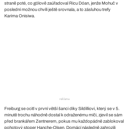
straně poté, co gólově zaúřadoval Ricu Dóan, jenže Mohuč v
poslední možnou chvíli ještě srovnala, a to zásluhou trefy
Karima Onisiwa.
Freiburg se ocitl v první větší šanci díky Sildilliovi, který se v 5.
minutě trochu náhodně dostal k odraženému míči, zjevil se sám
před brankářem Zentnerem, pokus mu každopádně zablokoval
pohotový stoper Hanche-Olsen. Domácí následně zahrozili