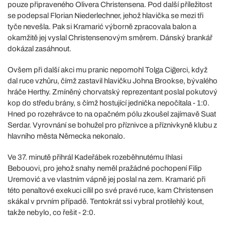
pouze připraveného Olivera Christensena. Pod další příležitost
se podepsal Florian Niederlechner, jehož hlavička se mezi tři
tyče nevešla. Pak si Kramarić výborně zpracovala balon a
okamžitě jej vyslal Christensenovým směrem. Dánský brankář
dokázal zasáhnout.
Ovšem při další akci mu pranic nepomohl Tolga Ciğerci, když
dal ruce vzhůru, čímž zastavil hlavičku Johna Brookse, bývalého
hráče Herthy. Zmíněný chorvatský reprezentant poslal pokutový
kop do středu brány, s čímž hostující jednička nepočítala - 1:0.
Hned po rozehrávce to na opačném pólu zkoušel zajímavě Suat
Serdar. Vyrovnání se bohužel pro příznivce a příznivkyně klubu z
hlavního města Německa nekonalo.
Ve 37. minutě přihrál Kadeřábek rozeběhnutému Ihlasi
Bebouovi, pro jehož snahy neměl pražádné pochopení Filip
Uremović a ve vlastním vápně jej poslal na zem. Kramarić při
této penaltové exekuci cílil po své pravé ruce, kam Christensen
skákal v prvním případě. Tentokrát ssi vybral protilehlý kout,
takže nebylo, co řešit - 2:0.