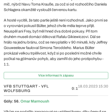
míč, nýbrž hlavu Toma Krauße, za což si od rozhodčího Daniela
Schlagera okamžitě vysloužil červenou kartu.
A hosté vycítili, že tato partie ještě není rozhodnutí. Jako první se
o vyrovnání pokusil Bülter, jehož chvíle měla teprve přijít.
Neuspěl ani Frey, byť měl hned dva dobré pokusy. Při tom
druhém museli domácí děkovat Rafalu Gikiewiczovi. Dál se
hrálo na jednu bránu, což se nevyplatilo v 90 minutě, kdy Jeffrey
Gouweeleuw fauloval Simona Teroddeho. Marius Bülter
prokázal velkou trpělivost, když si po poslední možné chvíle
počkal na gólmanův pohyb, aby zamířil do jeho protipohybu -
1:1.
Více informací k zápasu
VFB STUTTGART - VFL
18.03.2023 15:30
0:1
WOLFSBURG
Góly: 56.
Omar Marmoush
Vlkům se podařilo zapracovat na ustálení formy, díky čemuž se