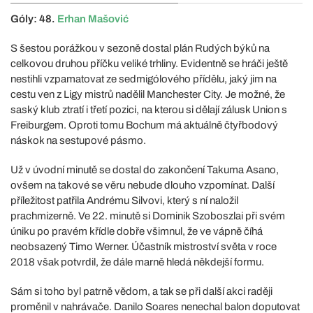
Góly: 48.
Erhan Mašović
S šestou porážkou v sezoně dostal plán Rudých býků na
celkovou druhou příčku veliké trhliny. Evidentně se hráči ještě
nestihli vzpamatovat ze sedmigólového přídělu, jaký jim na
cestu ven z Ligy mistrů nadělil Manchester City. Je možné, že
saský klub ztratí i třetí pozici, na kterou si dělají zálusk Union s
Freiburgem. Oproti tomu Bochum má aktuálně čtyřbodový
náskok na sestupové pásmo.
Už v úvodní minutě se dostal do zakončení Takuma Asano,
ovšem na takové se věru nebude dlouho vzpomínat. Další
příležitost patřila Andrému Silvovi, který s ní naložil
prachmizerně. Ve 22. minutě si Dominik Szoboszlai při svém
úniku po pravém křídle dobře všimnul, že ve vápně číhá
neobsazený Timo Werner. Účastník mistroství světa v roce
2018 však potvrdil, že dále marně hledá někdejší formu.
Sám si toho byl patrně vědom, a tak se při další akci raději
proměnil v nahrávače. Danilo Soares nenechal balon doputovat