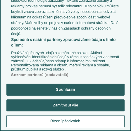
sledovací technologie zakázány, některé zobrazené obsahy a
Löwen vyzerali na zaciatku dobre, fandil som im, ale
reklamy pro vás nemusí být tolik relevantní. Tuto nabídku můžete
kdykoli znovu zobrazit a změnit své volby nebo souhlas odvolat
nejak to upadlo. Odniesol si to Köllner a nový tréner
kliknutím na odkaz Řízení předvoleb ve spodní části webové
nepriniesol nič. Nejaky skorodôchodca, ktorý celý
stránky. Vaše volby se projeví v našem Internetová stránka. Další
život trénoval provinčné celky vo Švajčiarsku. Palec
podrobnosti naleznete v našich Zásadách ochrany osobních
hore za kreativitu, lebo také meno by nenapadlo asi
údajů.
nikomu, ale neviem či to bol dobrý krok.
Společně s našimi partnery zpracováváme údaje s tímto
cílem:
Pokiaľ skutočne postúpi Elversberg a Wehen plus z
Používání přesných údajů o zeměpisné poloze . Aktivní
druhej Darmstadt a Heidenheim, tak je to bohužiaľ
vyhledávání identifikačních údajů v rámci specifických vlastností
dosť kvalitatívny downgrade pre obe ligy. Stále tak
zařízení . Ukládání a/nebo přístup k informacím v zařízení .
Personalizovaná reklama a obsah, měření reklam a obsahu,
nejak dúfam, že z tretej by si to jedno miesto mohlo
průzkum publika a rozvoj služeb .
zobrať Dynamo alebo Mannheim (aspoň by bolo
Seznam partnerů (dodavatelů)
derby pre FCK, tradičný klub, ktorý je na dobrej
ceste, ale roky mali smolu s postupom z
Souhlasím
Regionalligy).
Reagovat
Zamítnout vše
Kucka
20.03.2023
08:55
Řízení předvoleb
Reagovat