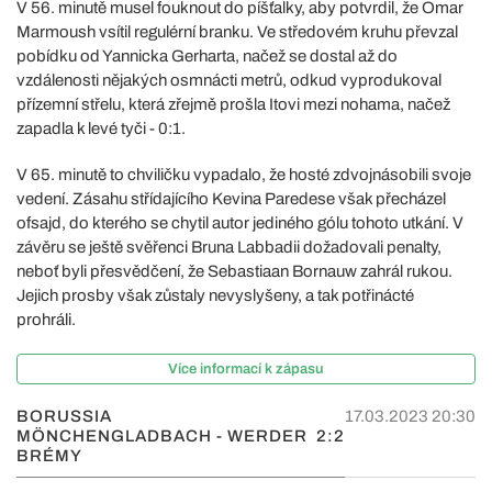
V 56. minutě musel fouknout do píšťalky, aby potvrdil, že Omar
Marmoush vsítil regulérní branku. Ve středovém kruhu převzal
pobídku od Yannicka Gerharta, načež se dostal až do
vzdálenosti nějakých osmnácti metrů, odkud vyprodukoval
přízemní střelu, která zřejmě prošla Itovi mezi nohama, načež
zapadla k levé tyči - 0:1.
V 65. minutě to chviličku vypadalo, že hosté zdvojnásobili svoje
vedení. Zásahu střídajícího Kevina Paredese však přecházel
ofsajd, do kterého se chytil autor jediného gólu tohoto utkání. V
závěru se ještě svěřenci Bruna Labbadii dožadovali penalty,
neboť byli přesvědčení, že Sebastiaan Bornauw zahrál rukou.
Jejich prosby však zůstaly nevyslyšeny, a tak potřinácté
prohráli.
Více informací k zápasu
BORUSSIA
17.03.2023 20:30
MÖNCHENGLADBACH - WERDER
2:2
BRÉMY