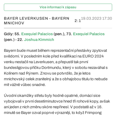
Více informací k zápasu
BAYER LEVERKUSEN - BAYERN
19.03.2023 17:30
2:1
MNICHOV
Góly: 55.
Exequiel Palacios
(pen.), 73.
Exequiel Palacios
(pen.) - 22.
Joshua Kimmich
Bayern bude muset během reprezentační přestávky zpytovat
svědomí. V posledním kole před kvalifikací na EURO 2024
venku nestačil na Leverkusen, a přepustil tak první
bundesligovou příčku Dortmundu, který v sobotu nezaváhal s
Kolínem nad Rýnem. Znovu se potvrdilo, že je letos
mnichovský celek zranitelný a že s obhajobou titulu to nebude
mít vážně vůbec snadné.
Úvodní okamžiky střetu byly hodně opatrné, domácí sice
vybojovali v první desetiminutovce hned tři rohové kopy, avšak
ani jeden z nich změnu skóre nepřinesl. V podstatě až v 16.
minutě se Bayer ozval poprvé výrazněji, to když Frimpong