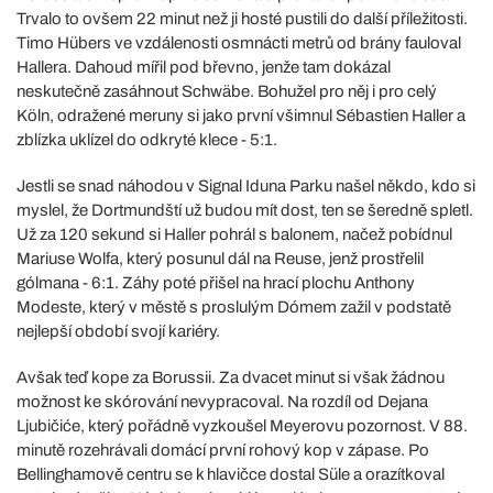
Trvalo to ovšem 22 minut než ji hosté pustili do další příležitosti.
Timo Hübers ve vzdálenosti osmnácti metrů od brány fauloval
Hallera. Dahoud mířil pod břevno, jenže tam dokázal
neskutečně zasáhnout Schwäbe. Bohužel pro něj i pro celý
Köln, odražené meruny si jako první všimnul Sébastien Haller a
zblízka uklízel do odkryté klece - 5:1.
Jestli se snad náhodou v Signal Iduna Parku našel někdo, kdo si
myslel, že Dortmundští už budou mít dost, ten se šeredně spletl.
Už za 120 sekund si Haller pohrál s balonem, načež pobídnul
Mariuse Wolfa, který posunul dál na Reuse, jenž prostřelil
gólmana - 6:1. Záhy poté přišel na hrací plochu Anthony
Modeste, který v městě s proslulým Dómem zažil v podstatě
nejlepší období svojí kariéry.
Avšak teď kope za Borussii. Za dvacet minut si však žádnou
možnost ke skórování nevypracoval. Na rozdíl od Dejana
Ljubičiće, který pořádně vyzkoušel Meyerovu pozornost. V 88.
minutě rozehrávali domácí první rohový kop v zápase. Po
Bellinghamově centru se k hlavičce dostal Süle a orazítkoval