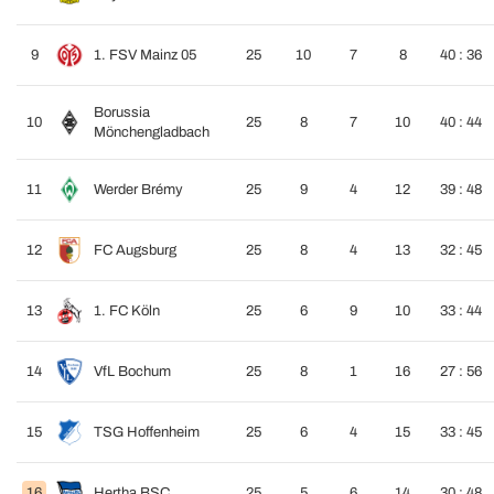
9
1. FSV Mainz 05
25
10
7
8
40 : 36
Borussia
10
25
8
7
10
40 : 44
Mönchengladbach
11
Werder Brémy
25
9
4
12
39 : 48
12
FC Augsburg
25
8
4
13
32 : 45
13
1. FC Köln
25
6
9
10
33 : 44
14
VfL Bochum
25
8
1
16
27 : 56
15
TSG Hoffenheim
25
6
4
15
33 : 45
16
Hertha BSC
25
5
6
14
30 : 48