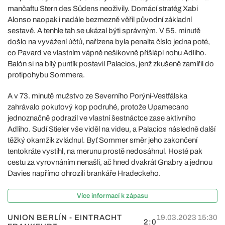
mančaftu Stern des Südens neoživily. Domácí stratég Xabi
Alonso naopak i nadále bezmezně věřil původní základní
sestavě. A tenhle tah se ukázal býti správným. V 55. minutě
došlo na vyvážení účtů, nařízena byla penalta číslo jedna poté,
co Pavard ve vlastním vápně nešikovně přišlápl nohu Adliho.
Balón si na bílý puntík postavil Palacios, jenž zkušeně zamířil do
protipohybu Sommera.
A v 73. minutě mužstvo ze Severního Porýní-Vestfálska
zahrávalo pokutový kop podruhé, protože Upamecano
jednoznačně podrazil ve vlastní šestnáctce zase aktivního
Adliho. Sudí Stieler vše viděl na videu, a Palacios následně další
těžký okamžik zvládnul. Byť Sommer směr jeho zakončení
tentokráte vystihl, na merunu prostě nedosáhnul. Hosté pak
cestu za vyrovnáním nenašli, ač hned dvakrát Gnabry a jednou
Davies napřímo ohrozili brankáře Hradeckeho.
Více informací k zápasu
UNION BERLÍN - EINTRACHT
19.03.2023 15:30
2:0