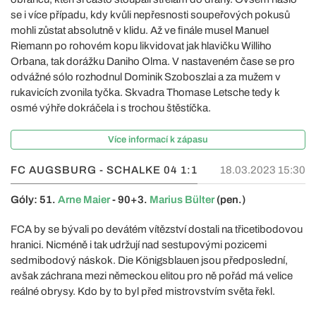
se i více případu, kdy kvůli nepřesnosti soupeřových pokusů
mohli zůstat absolutně v klidu. Až ve finále musel Manuel
Riemann po rohovém kopu likvidovat jak hlavičku Williho
Orbana, tak dorážku Daniho Olma. V nastaveném čase se pro
odvážné sólo rozhodnul Dominik Szoboszlai a za mužem v
rukavicích zvonila tyčka. Skvadra Thomase Letsche tedy k
osmé výhře dokráčela i s trochou štěstíčka.
Více informací k zápasu
FC AUGSBURG - SCHALKE 04
1:1
18.03.2023 15:30
Góly: 51.
Arne Maier
- 90+3.
Marius Bülter
(pen.)
FCA by se bývali po devátém vítězství dostali na třicetibodovou
hranici. Nicméně i tak udržují nad sestupovými pozicemi
sedmibodový náskok. Die Königsblauen jsou předposlední,
avšak záchrana mezi německou elitou pro ně pořád má velice
reálné obrysy. Kdo by to byl před mistrovstvím světa řekl.