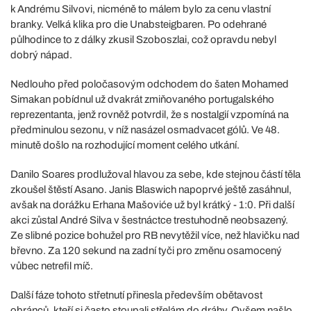
k Andrému Silvovi, nicméně to málem bylo za cenu vlastní
branky. Velká klika pro die Unabsteigbaren. Po odehrané
půlhodince to z dálky zkusil Szoboszlai, což opravdu nebyl
dobrý nápad.
Nedlouho před poločasovým odchodem do šaten Mohamed
Simakan pobídnul už dvakrát zmiňovaného portugalského
reprezentanta, jenž rovněž potvrdil, že s nostalgií vzpomíná na
předminulou sezonu, v níž nasázel osmadvacet gólů. Ve 48.
minutě došlo na rozhodující moment celého utkání.
Danilo Soares prodlužoval hlavou za sebe, kde stejnou částí těla
zkoušel štěstí Asano. Janis Blaswich napoprvé ještě zasáhnul,
avšak na dorážku Erhana Mašoviće už byl krátký - 1:0. Při další
akci zůstal André Silva v šestnáctce trestuhodně neobsazený.
Ze slibné pozice bohužel pro RB nevytěžil více, než hlavičku nad
břevno. Za 120 sekund na zadní tyči pro změnu osamocený
vůbec netrefil míč.
Další fáze tohoto střetnutí přinesla především obětavost
obránců, kteří si často stoupali střelám do dráhy. Ovšem našlo