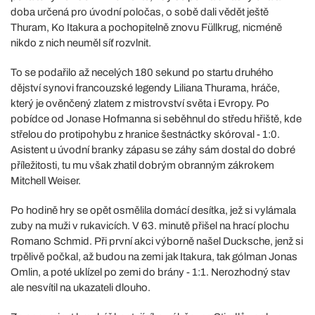
doba určená pro úvodní poločas, o sobě dali vědět ještě
Thuram, Ko Itakura a pochopitelně znovu Füllkrug, nicméně
nikdo z nich neuměl síť rozvlnit.
To se podařilo až necelých 180 sekund po startu druhého
dějství synovi francouzské legendy Liliana Thurama, hráče,
který je ověnčený zlatem z mistrovství světa i Evropy. Po
pobídce od Jonase Hofmanna si seběhnul do středu hřiště, kde
střelou do protipohybu z hranice šestnáctky skóroval - 1:0.
Asistent u úvodní branky zápasu se záhy sám dostal do dobré
příležitosti, tu mu však zhatil dobrým obranným zákrokem
Mitchell Weiser.
Po hodině hry se opět osmělila domácí desítka, jež si vylámala
zuby na muži v rukavicích. V 63. minutě přišel na hrací plochu
Romano Schmid. Při první akci výborně našel Ducksche, jenž si
trpělivě počkal, až budou na zemi jak Itakura, tak gólman Jonas
Omlin, a poté uklízel po zemi do brány - 1:1. Nerozhodný stav
ale nesvítil na ukazateli dlouho.