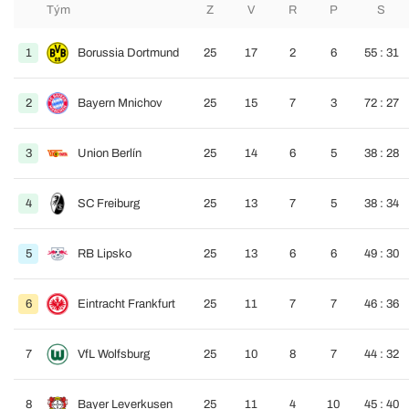
Tým
Z
V
R
P
S
1
Borussia Dortmund
25
17
2
6
55 : 31
2
Bayern Mnichov
25
15
7
3
72 : 27
3
Union Berlín
25
14
6
5
38 : 28
4
SC Freiburg
25
13
7
5
38 : 34
5
RB Lipsko
25
13
6
6
49 : 30
6
Eintracht Frankfurt
25
11
7
7
46 : 36
7
VfL Wolfsburg
25
10
8
7
44 : 32
8
Bayer Leverkusen
25
11
4
10
45 : 40