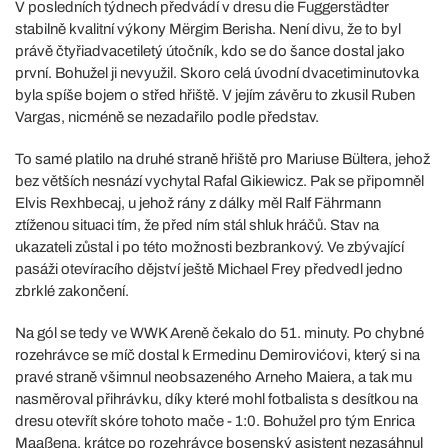
V posledních týdnech předvádí v dresu die Fuggerstädter
stabilně kvalitní výkony Mërgim Berisha. Není divu, že to byl
právě čtyřiadvacetiletý útočník, kdo se do šance dostal jako
první. Bohužel ji nevyužil. Skoro celá úvodní dvacetiminutovka
byla spíše bojem o střed hřiště. V jejím závěru to zkusil Ruben
Vargas, nicméně se nezadařilo podle představ.
To samé platilo na druhé straně hřiště pro Mariuse Bültera, jehož
bez větších nesnází vychytal Rafal Gikiewicz. Pak se připomněl
Elvis Rexhbecaj, u jehož rány z dálky měl Ralf Fährmann
ztíženou situaci tím, že před ním stál shluk hráčů. Stav na
ukazateli zůstal i po této možnosti bezbrankový. Ve zbývající
pasáži otevíracího dějství ještě Michael Frey předvedl jedno
zbrklé zakončení.
Na gól se tedy ve WWK Areně čekalo do 51. minuty. Po chybné
rozehrávce se míč dostal k Ermedinu Demirovićovi, který si na
pravé straně všimnul neobsazeného Arneho Maiera, a tak mu
nasměroval přihrávku, díky které mohl fotbalista s desítkou na
dresu otevřít skóre tohoto mače - 1:0. Bohužel pro tým Enrica
Maaßena, krátce po rozehrávce bosenský asistent nezasáhnul