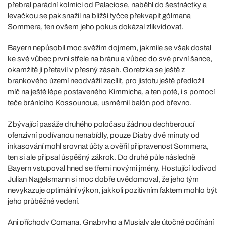
přebral parádní kolmici od Palaciose, naběhl do šestnáctky a
levačkou se pak snažil na bližší tyčce překvapit gólmana
Sommera, ten ovšem jeho pokus dokázal zlikvidovat.
Bayern nepůsobil moc svěžím dojmem, jakmile se však dostal
ke své vůbec první střele na bránu a vůbec do své první šance,
okamžitě ji přetavil v přesný zásah. Goretzka se ještě z
brankového území neodvážil zacílit, pro jistotu ještě předložil
míč na ještě lépe postaveného Kimmicha, a ten poté, i s pomocí
teče bránícího Kossounoua, usměrnil balón pod břevno.
Zbývající pasáže druhého poločasu žádnou dechberoucí
ofenzivní podívanou nenabídly, pouze Diaby dvě minuty od
inkasování mohl srovnat účty a ověřil připravenost Sommera,
ten si ale připsal úspěšný zákrok. Do druhé půle následně
Bayern vstupoval hned se třemi novými jmény. Hostující lodivod
Julian Nagelsmann si moc dobře uvědomoval, že jeho tým
nevykazuje optimální výkon, jakkoli pozitivním faktem mohlo být
jeho průběžné vedení.
Ani příchody Comana, Gnabryho a Musialy ale útočné počínání