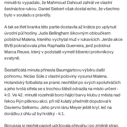
minutě to vypadalo, že Mahmoud Dahoud zahrál ve vlastní
šestnáctce rukou. Daniel Siebert však dostal echo, že všechno
bylo v souladu s pravidly.
A tak se třetí branka této partie dostavila až krátce po uplynutí
úvodní půl hodiny. Jude Bellingham šikovným obloučkem
pobídnul Malena, kterého vychytal muž v rukavicích. Jenže akce
BVB pokračovala přes Raphaëla Guerreira, jenž pobídnul
Marca Reuse, který v podstatě vymetl šibenici protivníkovy
svatyně.
Šestatřicátá minuta přinesla Baumgartovu výběru další
pohromu. Niclas Süle z vlastní poloviny vysunul Malena.
Holandský fotbalista se pranic neohlížel po svých spoluhráčích
a jeho tvrdá střela se s trochou štěstí odrazila na místo určení -
4:0. Ve 42. minutě rozehráli borci hájící barvy klubu z města nad
řekou Rýn pěknou akci, při níž kulatý předmět doputoval k
Daviemu Selkemu. Jeho první ránu Meyer ještě kryl, leč na
dorážku z úhlu už byl krátký - 4:1.
Borussia si nepřekvapivě udržovala převahu i po změně stran.