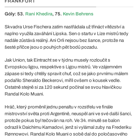
FRANKFURT
Góly: 53.
Rani Khedira
, 75.
Kevin Behrens
Skvadra Urse Fischera zatím nastřádala už třináct vítězství a
naplno využila zaváhání Lipska. Sen o startu v Lize mistrů tedy
nadále zůstává reálný. Ani Orli nejsou bez šance, protože na
šesté příčce jsou o pouhých pět bodů pozadu.
Jak Union, tak Eintracht se v týdnu musely rozloučit s
Evropskou ligou, respektive s Ligou mistrů. Ve vzájemném
zápase si tedy chtěly spravit chuť, což se jako prvnímu málem
podařilo Sheraldo Beckerovi, mířil ovšem o kousek vedle.
Ostatně stejně si za 120 sekund počínal se svou hlavičkou
Randal Kolo Muani.
Hráč, který proměnil jednu penaltu v rozstřelu ve finále
mistrovství světa proti Argentině, neuspěl ani ve své další šanci,
protože pokus byl tečován na roh. Ve 34. minutě se balon
odrazil k Daichimu Kamadovi, jenž si vylámal zuby na Frederiku
Rønnowovi. Randal Kolo Muani o sobě dal do poločasového