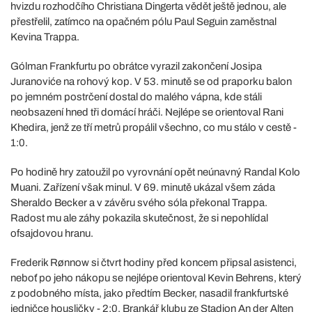
hvizdu rozhodčího Christiana Dingerta vědět ještě jednou, ale
přestřelil, zatímco na opačném pólu Paul Seguin zaměstnal
Kevina Trappa.
Gólman Frankfurtu po obrátce vyrazil zakončení Josipa
Juranoviće na rohový kop. V 53. minutě se od praporku balon
po jemném postrčení dostal do malého vápna, kde stáli
neobsazení hned tři domácí hráči. Nejlépe se orientoval Rani
Khedira, jenž ze tří metrů propálil všechno, co mu stálo v cestě -
1:0.
Po hodině hry zatoužil po vyrovnání opět neúnavný Randal Kolo
Muani. Zařízení však minul. V 69. minutě ukázal všem záda
Sheraldo Becker a v závěru svého sóla překonal Trappa.
Radost mu ale záhy pokazila skutečnost, že si nepohlídal
ofsajdovou hranu.
Frederik Rønnow si čtvrt hodiny před koncem připsal asistenci,
neboť po jeho nákopu se nejlépe orientoval Kevin Behrens, který
z podobného místa, jako předtím Becker, nasadil frankfurtské
jedničce housličky - 2:0. Brankář klubu ze Stadion An der Alten