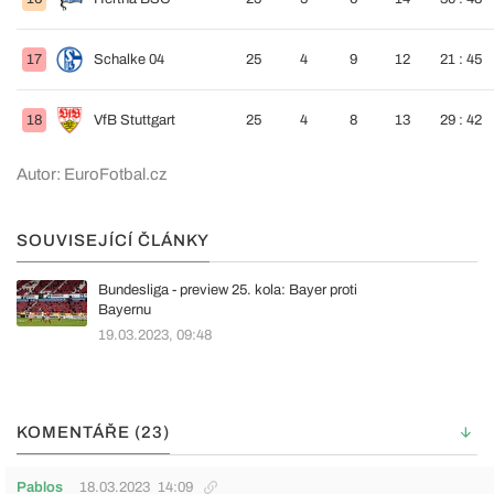
17
Schalke 04
25
4
9
12
21 : 45
18
VfB Stuttgart
25
4
8
13
29 : 42
Autor: EuroFotbal.cz
SOUVISEJÍCÍ ČLÁNKY
Bundesliga - preview 25. kola: Bayer proti
Bayernu
19.03.2023, 09:48
KOMENTÁŘE (23)
Pablos
18.03.2023
14:09