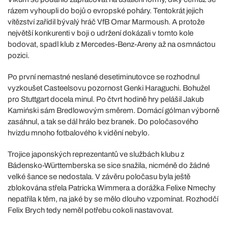
rázem vyhoupli do bojů o evropské poháry. Tentokrát jejich
vítězství zařídil bývalý hráč VfB Omar Marmoush. A protože
největší konkurenti v boji o udržení dokázali v tomto kole
bodovat, spadl klub z Mercedes-Benz-Areny až na osmnáctou
pozici.
Po první nemastné neslané desetiminutovce se rozhodnul
vyzkoušet Casteelsovu pozornost Genki Haraguchi. Bohužel
pro Stuttgart docela minul. Po čtvrt hodině hry pelášil Jakub
Kamiński sám Bredlowovým směrem. Domácí gólman výborně
zasáhnul, a tak se dál hrálo bez branek. Do poločasového
hvizdu mnoho fotbalového k vidění nebylo.
Trojice japonských reprezentantů ve službách klubu z
Bádensko-Württemberska se sice snažila, nicméně do žádné
velké šance se nedostala. V závěru poločasu byla ještě
zblokována střela Patricka Wimmera a dorážka Felixe Nmechy
nepatřila k těm, na jaké by se mělo dlouho vzpomínat. Rozhodčí
Felix Brych tedy neměl potřebu cokoli nastavovat.