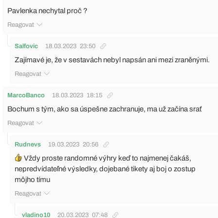
Pavlenka nechytal proč ?
Reagovat
Salfovic
18.03.2023
23:50
Zajímavé je, že v sestavách nebyl napsán ani mezi zraněnými.
Reagovat
MarcoBanco
18.03.2023
18:15
Bochum s tým, ako sa úspešne zachranuje, ma už začína srať
Reagovat
Rudnevs
19.03.2023
20:56
Vždy proste randomné výhry keď to najmenej čakáš,
nepredvídateľné výsledky, dojebané tikety aj boj o zostup
môjho tímu
Reagovat
vladino10
20.03.2023
07:48