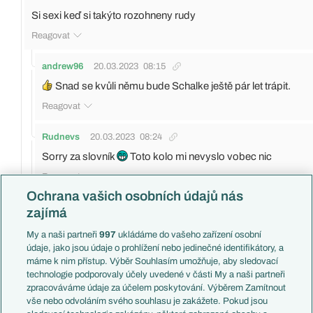
Si sexi keď si takýto rozohneny rudy
Reagovat
andrew96
20.03.2023
08:15
Snad se kvůli němu bude Schalke ještě pár let trápit.
Reagovat
Rudnevs
20.03.2023
08:24
Sorry za slovník
Toto kolo mi nevyslo vobec nic
Reagovat
Ochrana vašich osobních údajů nás
andrew96
20.03.2023
08:45
zajímá
Co říkáš na 3.Ligu? Freiburg II nemůže postoupit,
My a naši partneři
997
ukládáme do vašeho zařízení osobní
Elversberg už taky trochu chřadne. Škoda, že Lvi už
údaje, jako jsou údaje o prohlížení nebo jedinečné identifikátory, a
mají celkem mezeru.
máme k nim přístup. Výběr Souhlasím umožňuje, aby sledovací
technologie podporovaly účely uvedené v části My a naši partneři
Reagovat
zpracováváme údaje za účelem poskytování. Výběrem Zamítnout
vše nebo odvoláním svého souhlasu je zakážete. Pokud jsou
Rudnevs
20.03.2023
09:31