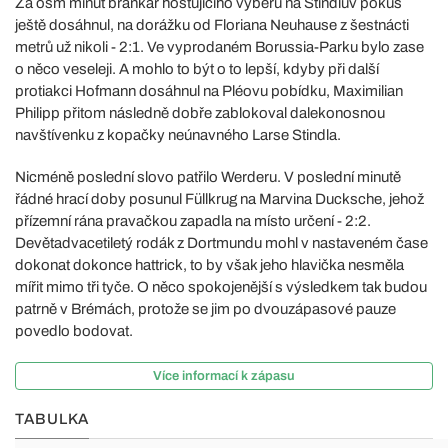
Za osm minut brankář hostujícího výběru na Stindlův pokus
ještě dosáhnul, na dorážku od Floriana Neuhause z šestnácti
metrů už nikoli - 2:1. Ve vyprodaném Borussia-Parku bylo zase
o něco veseleji. A mohlo to být o to lepší, kdyby při další
protiakci Hofmann dosáhnul na Pléovu pobídku, Maximilian
Philipp přitom následně dobře zablokoval dalekonosnou
navštívenku z kopačky neúnavného Larse Stindla.
Nicméně poslední slovo patřilo Werderu. V poslední minutě
řádné hrací doby posunul Füllkrug na Marvina Ducksche, jehož
přízemní rána pravačkou zapadla na místo určení - 2:2.
Devětadvacetiletý rodák z Dortmundu mohl v nastaveném čase
dokonat dokonce hattrick, to by však jeho hlavička nesměla
mířit mimo tři tyče. O něco spokojenější s výsledkem tak budou
patrně v Brémách, protože se jim po dvouzápasové pauze
povedlo bodovat.
Více informací k zápasu
TABULKA