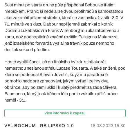
Šest minut po startu druhé půle přispěchal Bebou se třetím
hřebíčkem. Pranic si nedělal ze dvou protihráčů a samostatnou
akci zakončil přízemní střelou, která se zastavila až v síti - 3:0. V
71. minutě ve skluzu Dabbur nepříjemně zabrnkal o kotník
Dodimu Lukebakiovi a Frank Willenborg mu ukázal červenou
kartu, což pochopitelně značně rozlítilo Pellegrina Matarazza,
jenž izraelského forvarda vyslal na trávník pouze nemnoho
desítek sekund předtím.
Hosté vycítili šanci, leč do finálního hvizdu stihli akorát
nemastnou neslanou střelu Lucase Tousarta. A také snížení, pod
které se podepsal Stevan Jovetić, když mu paradoxně
pomohlo nedobré zpracování, jakým vyřadil ze hry dva
obránce, aby po zemi uklidil kulatý předmět za záda Olivera
Baumanna, který jinak během této partie vskutku příliš práce
neměl - 3:1.
Více informací k zápasu
VFL BOCHUM - RB LIPSKO
1:0
18.03.2023 15:30