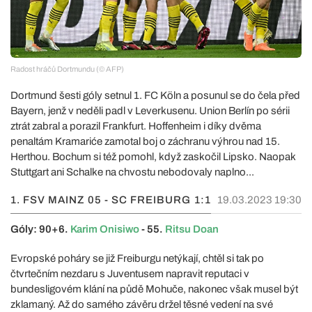
Radost hráčů Dortmundu (© AFP)
Dortmund šesti góly setnul 1. FC Köln a posunul se do čela před
Bayern, jenž v neděli padl v Leverkusenu. Union Berlín po sérii
ztrát zabral a porazil Frankfurt. Hoffenheim i díky dvěma
penaltám Kramariće zamotal boj o záchranu výhrou nad 15.
Herthou. Bochum si též pomohl, když zaskočil Lipsko. Naopak
Stuttgart ani Schalke na chvostu nebodovaly naplno...
1. FSV MAINZ 05 - SC FREIBURG
1:1
19.03.2023 19:30
Góly: 90+6.
Karim Onisiwo
- 55.
Ritsu Doan
Evropské poháry se již Freiburgu netýkají, chtěl si tak po
čtvrtečním nezdaru s Juventusem napravit reputaci v
bundesligovém klání na půdě Mohuče, nakonec však musel být
zklamaný. Až do samého závěru držel těsné vedení na své