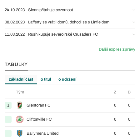
24.10.2023
Sloan přitahuje pozornost
08.02.2023
Lafferty se vrátil domů, dohodl se s Linfieldem
11.03.2022
Rush kupuje severoirské Crusaders FC
Další expres zprávy
TABULKY
základní část
o titul
o udržení
Tým
Z
B
1
Glentoran FC
0
0
Cliftonville FC
0
0
Ballymena United
0
0