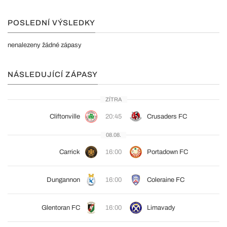
POSLEDNÍ VÝSLEDKY
nenalezeny žádné zápasy
NÁSLEDUJÍCÍ ZÁPASY
ZÍTRA
Cliftonville
20:45
Crusaders FC
08.08.
Carrick
16:00
Portadown FC
Dungannon
16:00
Coleraine FC
Glentoran FC
16:00
Limavady