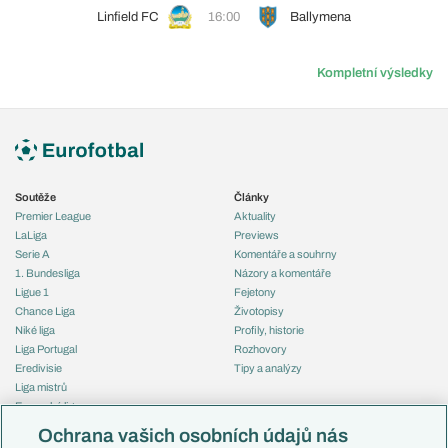
Linfield FC
16:00
Ballymena
Kompletní výsledky
Soutěže
Články
Premier League
Aktuality
LaLiga
Previews
Serie A
Komentáře a souhrny
1. Bundesliga
Názory a komentáře
Ligue 1
Fejetony
Chance Liga
Životopisy
Niké liga
Profily, historie
Liga Portugal
Rozhovory
Eredivisie
Tipy a analýzy
Liga mistrů
Evropská liga
Reprezentace
Konferenční liga
Česko
Ochrana vašich osobních údajů nás
Mistrovství světa