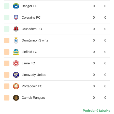
Bangor FC
0
0
Coleraine FC
0
0
Crusaders FC
0
0
Dungannon Swifts
0
0
Linfield FC
0
0
Larne FC
0
0
Limavady United
0
0
Portadown FC
0
0
Carrick Rangers
0
0
Podrobné tabulky