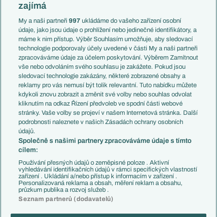
Slovensko
zajímá
Liga národů
Anglie
Francie
My a naši partneři
997
ukládáme do vašeho zařízení osobní
Témata
Itálie
údaje, jako jsou údaje o prohlížení nebo jedinečné identifikátory, a
Představení týmů MS
Německo
máme k nim přístup. Výběr Souhlasím umožňuje, aby sledovací
EuroSkauting
Španělsko
technologie podporovaly účely uvedené v části My a naši partneři
PL v kostce
Argentina
zpracováváme údaje za účelem poskytování. Výběrem Zamítnout
Evropské koeficienty
Brazílie
vše nebo odvoláním svého souhlasu je zakážete. Pokud jsou
Přestupy
sledovací technologie zakázány, některé zobrazené obsahy a
Přestupové spekulace
reklamy pro vás nemusí být tolik relevantní. Tuto nabídku můžete
Přestupy
Zranění
kdykoli znovu zobrazit a změnit své volby nebo souhlas odvolat
Zápasy
kliknutím na odkaz Řízení předvoleb ve spodní části webové
Livescore
stránky. Vaše volby se projeví v našem Internetová stránka. Další
Kluby
Tipovací soutěž
podrobnosti naleznete v našich Zásadách ochrany osobních
Arsenal FC
Fotbal TV
údajů.
Chelsea FC
Společně s našimi partnery zpracováváme údaje s tímto
Manchester United
cílem:
AC Milán
Juventus FC
Používání přesných údajů o zeměpisné poloze . Aktivní
Bayern Mnichov
vyhledávání identifikačních údajů v rámci specifických vlastností
zařízení . Ukládání a/nebo přístup k informacím v zařízení .
FC Barcelona
Personalizovaná reklama a obsah, měření reklam a obsahu,
Real Madrid
průzkum publika a rozvoj služeb .
Seznam partnerů (dodavatelů)