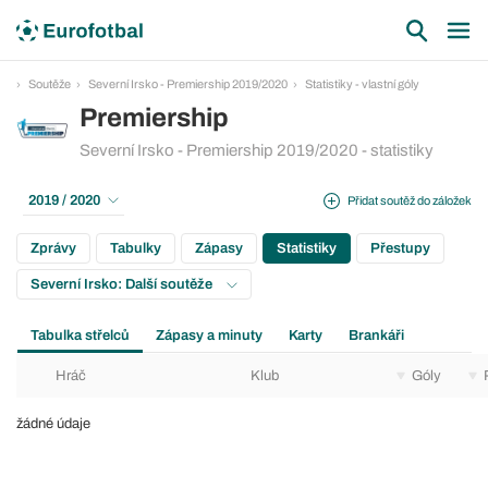
Soutěže
Severní Irsko - Premiership 2019/2020
Statistiky - vlastní góly
Premiership
Severní Irsko - Premiership 2019/2020 - statistiky
2019 / 2020
Přidat soutěž do záložek
Zprávy
Tabulky
Zápasy
Statistiky
Přestupy
Severní Irsko: Další soutěže
Tabulka střelců
Zápasy a minuty
Karty
Brankáři
Hráč
Klub
Góly
žádné údaje