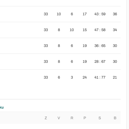
33
10
6
17
43 : 59
36
33
8
10
15
47 : 58
34
33
8
6
19
36 : 65
30
33
8
6
19
28 : 67
30
33
6
3
24
41 : 77
21
ku
Z
V
R
P
S
B