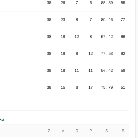
38
26
7
5
88 : 39
85
38
23
8
7
80 : 46
77
38
18
12
8
67 : 42
66
38
18
8
12
77 : 53
62
38
16
11
11
54 : 42
59
38
15
6
17
75 : 79
51
ku
Z
V
R
P
S
B