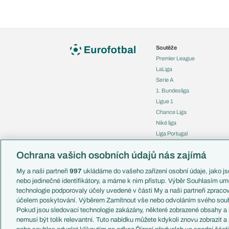
Soutěže
Premier League
LaLiga
Serie A
1. Bundesliga
Ligue 1
Chance Liga
Niké liga
Liga Portugal
Eredivisie
Ochrana vašich osobních údajů nás zajímá
Liga mistrů
Evropská liga
My a naši partneři
997
ukládáme do vašeho zařízení osobní údaje, jako jso
Konferenční liga
nebo jedinečné identifikátory, a máme k nim přístup. Výběr Souhlasím um
Mistrovství světa
technologie podporovaly účely uvedené v části My a naši partneři zprac
Liga národů
účelem poskytování. Výběrem Zamítnout vše nebo odvoláním svého souh
Pokud jsou sledovací technologie zakázány, některé zobrazené obsahy a
nemusí být tolik relevantní. Tuto nabídku můžete kdykoli znovu zobrazit a