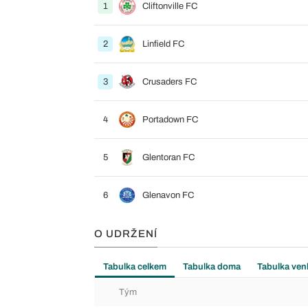
1
Cliftonville FC
2
Linfield FC
3
Crusaders FC
4
Portadown FC
5
Glentoran FC
6
Glenavon FC
O UDRŽENÍ
Tabulka celkem
Tabulka doma
Tabulka ven
Tým