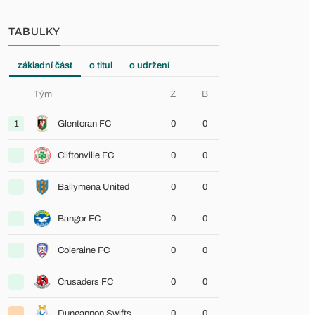
TABULKY
základní část
o titul
o udržení
Tým
Z
B
1
Glentoran FC
0
0
Cliftonville FC
0
0
Ballymena United
0
0
Bangor FC
0
0
Coleraine FC
0
0
Crusaders FC
0
0
Dungannon Swifts
0
0