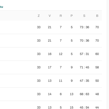
ku
Z
V
R
P
S
B
33
21
7
5
73 : 36
70
33
21
7
5
70 : 36
70
33
16
12
5
57 : 31
60
33
17
7
9
71 : 45
58
33
13
11
9
47 : 35
50
33
14
6
13
68 : 63
48
33
13
5
15
45 : 54
44