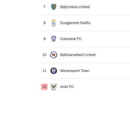
7
Ballymena United
8
Dungannon Swifts
9
Coleraine FC
10
Ballinamallard United
11
Warrenpoint Town
12
Ards FC