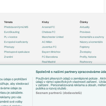
Témata
Kluby
Články
Představení týmů MS
Arsenal FC
Aktuality
EuroSkauting
Chelsea FC
Previews
PL v kostce
Manchester United
Komentáře a souhrny
Evropské koeficienty
AC Milán
Názory a komentáře
Přestupy
Juventus FC
Fejetony
Přestupové spekulace
Bayern Mnichov
Životopisy
Zranění
FC Barcelona
Profily, historie
Real Madrid
Rozhovory
Tipy a analýzy
Společně s našimi partnery zpracováváme údaj
Používání přesných údajů o zeměpisné poloze . Aktiv
u údaje o prohlížení
údajů v rámci specifických vlastností zařízení . Ukl
ožňuje, aby sledovací
v zařízení . Personalizovaná reklama a obsah, měře
ováváme údaje za
publika a rozvoj služeb .
lasu je zakážete.
Seznam partnerů (dodavatelů)
 reklamy pro vás
 změnit své volby