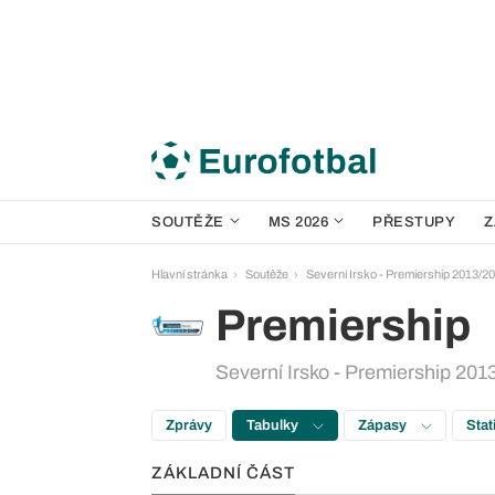
SOUTĚŽE
MS 2026
PŘESTUPY
Z
Hlavní stránka
Soutěže
Severní Irsko - Premiership 2013/2
Premiership
Severní Irsko - Premiership 2013
Zprávy
Tabulky
Zápasy
Stat
ZÁKLADNÍ ČÁST