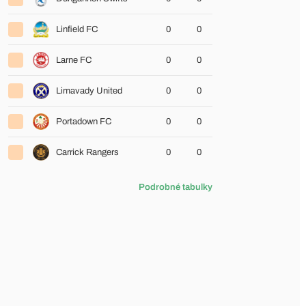
Linfield FC
0
0
Larne FC
0
0
Limavady United
0
0
Portadown FC
0
0
Carrick Rangers
0
0
Podrobné tabulky