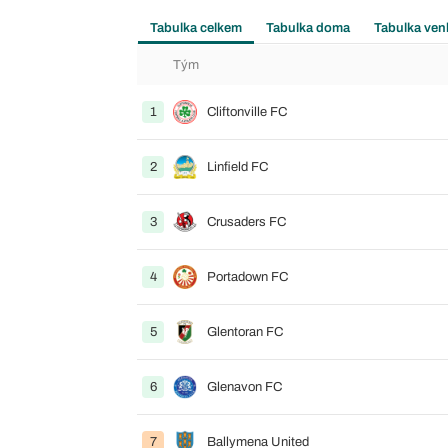
Tabulka celkem
Tabulka doma
Tabulka ven
Tým
1
Cliftonville FC
2
Linfield FC
3
Crusaders FC
4
Portadown FC
5
Glentoran FC
6
Glenavon FC
7
Ballymena United