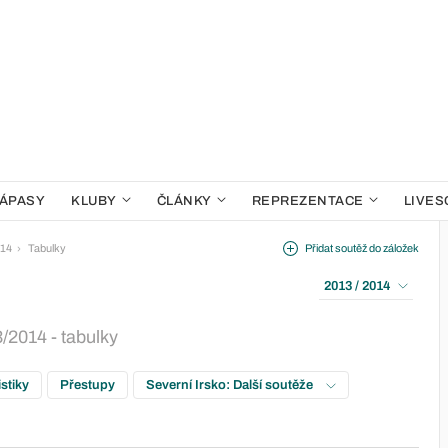
ÁPASY
KLUBY
ČLÁNKY
REPREZENTACE
LIVES
014
Tabulky
Přidat soutěž do záložek
2013 / 2014
/2014 - tabulky
istiky
Přestupy
Severní Irsko: Další soutěže