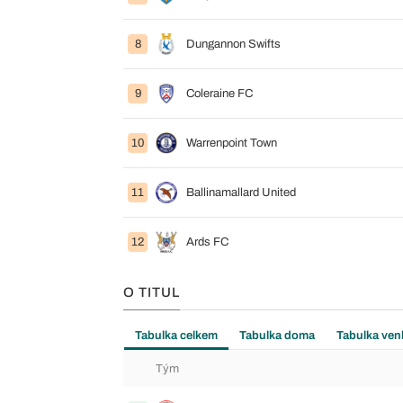
8
Dungannon Swifts
9
Coleraine FC
10
Warrenpoint Town
11
Ballinamallard United
12
Ards FC
O TITUL
Tabulka celkem
Tabulka doma
Tabulka ven
Tým