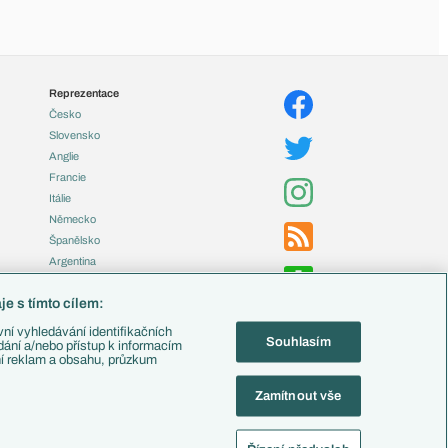
Reprezentace
Česko
Slovensko
Anglie
Francie
Itálie
Německo
Španělsko
Argentina
Brazílie
e s tímto cílem:
Přestupy
ní vyhledávání identifikačních
Souhlasím
Zápasy
ádání a/nebo přístup k informacím
ní reklam a obsahu, průzkum
Livescore
Tipovací soutěž
Zamítnout vše
Fotbal TV