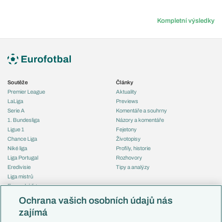
Kompletní výsledky
Soutěže
Články
Premier League
Aktuality
LaLiga
Previews
Serie A
Komentáře a souhrny
1. Bundesliga
Názory a komentáře
Ligue 1
Fejetony
Chance Liga
Životopisy
Niké liga
Profily, historie
Liga Portugal
Rozhovory
Eredivisie
Tipy a analýzy
Liga mistrů
Evropská liga
Reprezentace
Konferenční liga
Česko
Ochrana vašich osobních údajů nás
Mistrovství světa
Slovensko
zajímá
Liga národů
Anglie