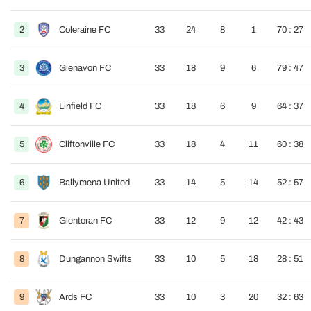
2
Coleraine FC
33
24
8
1
70 : 27
3
Glenavon FC
33
18
9
6
79 : 47
4
Linfield FC
33
18
6
9
64 : 37
5
Cliftonville FC
33
18
4
11
60 : 38
6
Ballymena United
33
14
5
14
52 : 57
7
Glentoran FC
33
12
9
12
42 : 43
8
Dungannon Swifts
33
10
5
18
28 : 51
9
Ards FC
33
10
3
20
32 : 63