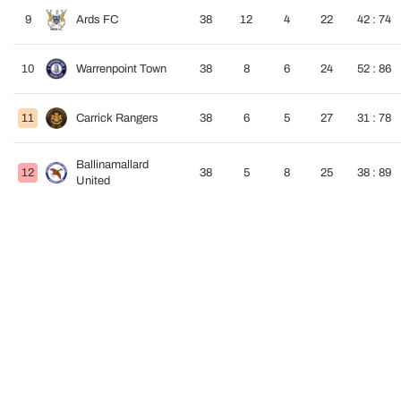
9
Ards FC
38
12
4
22
42 : 74
10
Warrenpoint Town
38
8
6
24
52 : 86
11
Carrick Rangers
38
6
5
27
31 : 78
Ballinamallard
12
38
5
8
25
38 : 89
United