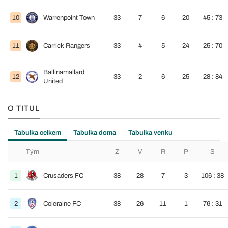
10
Warrenpoint Town
33
7
6
20
45 : 73
11
Carrick Rangers
33
4
5
24
25 : 70
Ballinamallard
12
33
2
6
25
28 : 84
United
O TITUL
Tabulka celkem
Tabulka doma
Tabulka venku
Tým
Z
V
R
P
S
1
Crusaders FC
38
28
7
3
106 : 38
2
Coleraine FC
38
26
11
1
76 : 31