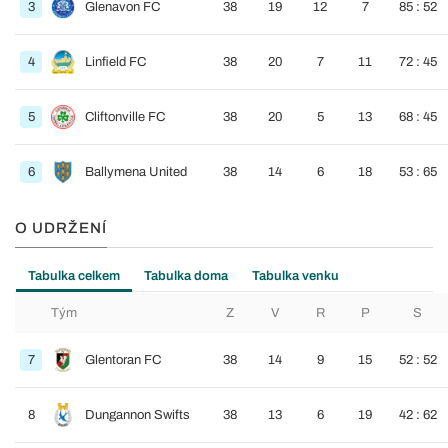
3
Glenavon FC
38
19
12
7
85 : 52
4
Linfield FC
38
20
7
11
72 : 45
5
Cliftonville FC
38
20
5
13
68 : 45
6
Ballymena United
38
14
6
18
53 : 65
O UDRŽENÍ
Tabulka celkem
Tabulka doma
Tabulka venku
Tým
Z
V
R
P
S
7
Glentoran FC
38
14
9
15
52 : 52
8
Dungannon Swifts
38
13
6
19
42 : 62