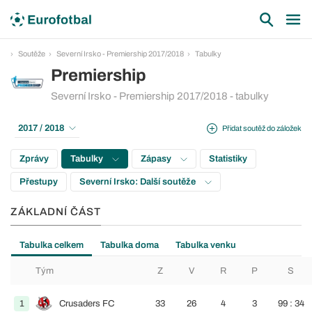
Soutěže
Severní Irsko - Premiership 2017/2018
Tabulky
Premiership
Severní Irsko - Premiership 2017/2018 - tabulky
2017 / 2018
Přidat soutěž do záložek
Zprávy
Tabulky
Zápasy
Statistiky
Přestupy
Severní Irsko: Další soutěže
ZÁKLADNÍ ČÁST
Tabulka celkem
Tabulka doma
Tabulka venku
Tým
Z
V
R
P
S
1
Crusaders FC
33
26
4
3
99 : 34