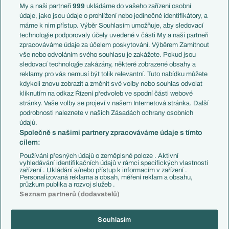
Francie
My a naši partneři
999
ukládáme do vašeho zařízení osobní
Témata
Itálie
údaje, jako jsou údaje o prohlížení nebo jedinečné identifikátory, a
Představení týmů MS
Německo
máme k nim přístup. Výběr Souhlasím umožňuje, aby sledovací
EuroSkauting
Španělsko
technologie podporovaly účely uvedené v části My a naši partneři
PL v kostce
Argentina
zpracováváme údaje za účelem poskytování. Výběrem Zamítnout
Evropské koeficienty
Brazílie
vše nebo odvoláním svého souhlasu je zakážete. Pokud jsou
Přestupy
sledovací technologie zakázány, některé zobrazené obsahy a
Přestupové spekulace
reklamy pro vás nemusí být tolik relevantní. Tuto nabídku můžete
Přestupy
Zranění
kdykoli znovu zobrazit a změnit své volby nebo souhlas odvolat
Zápasy
kliknutím na odkaz Řízení předvoleb ve spodní části webové
Livescore
stránky. Vaše volby se projeví v našem Internetová stránka. Další
Kluby
Tipovací soutěž
podrobnosti naleznete v našich Zásadách ochrany osobních
Arsenal FC
Fotbal TV
údajů.
Chelsea FC
Společně s našimi partnery zpracováváme údaje s tímto
Manchester United
cílem:
AC Milán
Juventus FC
Používání přesných údajů o zeměpisné poloze . Aktivní
Bayern Mnichov
vyhledávání identifikačních údajů v rámci specifických vlastností
zařízení . Ukládání a/nebo přístup k informacím v zařízení .
FC Barcelona
Personalizovaná reklama a obsah, měření reklam a obsahu,
Real Madrid
průzkum publika a rozvoj služeb .
Seznam partnerů (dodavatelů)
Souhlasím