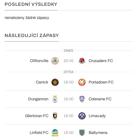
POSLEDNÍ VÝSLEDKY
nenalezeny žádné zápasy
NÁSLEDUJÍCÍ ZÁPASY
DNES
Cliftonville
20:45
Crusaders FC
ZÍTRA
Carrick
16:00
Portadown FC
Dungannon
16:00
Coleraine FC
Glentoran FC
16:00
Limavady
Linfield FC
16:00
Ballymena