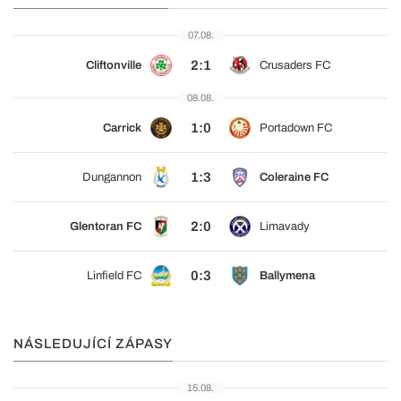
07.08.
2:1
Cliftonville
Crusaders FC
08.08.
1:0
Carrick
Portadown FC
1:3
Dungannon
Coleraine FC
2:0
Glentoran FC
Limavady
0:3
Linfield FC
Ballymena
NÁSLEDUJÍCÍ ZÁPASY
15.08.