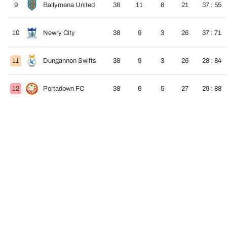
9
Ballymena United
38
11
6
21
37 : 55
10
Newry City
38
9
3
26
37 : 71
11
Dungannon Swifts
38
9
3
26
28 : 84
12
Portadown FC
38
6
5
27
29 : 88