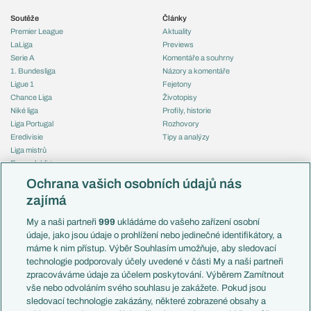
Soutěže
Články
Premier League
Aktuality
LaLiga
Previews
Serie A
Komentáře a souhrny
1. Bundesliga
Názory a komentáře
Ligue 1
Fejetony
Chance Liga
Životopisy
Niké liga
Profily, historie
Liga Portugal
Rozhovory
Eredivisie
Tipy a analýzy
Liga mistrů
Evropská liga
Reprezentace
Konferenční liga
Česko
Ochrana vašich osobních údajů nás
Mistrovství světa
Slovensko
zajímá
Liga národů
Anglie
Francie
My a naši partneři
999
ukládáme do vašeho zařízení osobní
Témata
Itálie
údaje, jako jsou údaje o prohlížení nebo jedinečné identifikátory, a
Představení týmů MS
Německo
máme k nim přístup. Výběr Souhlasím umožňuje, aby sledovací
EuroSkauting
Španělsko
technologie podporovaly účely uvedené v části My a naši partneři
PL v kostce
Argentina
zpracováváme údaje za účelem poskytování. Výběrem Zamítnout
Evropské koeficienty
Brazílie
vše nebo odvoláním svého souhlasu je zakážete. Pokud jsou
Přestupy
sledovací technologie zakázány, některé zobrazené obsahy a