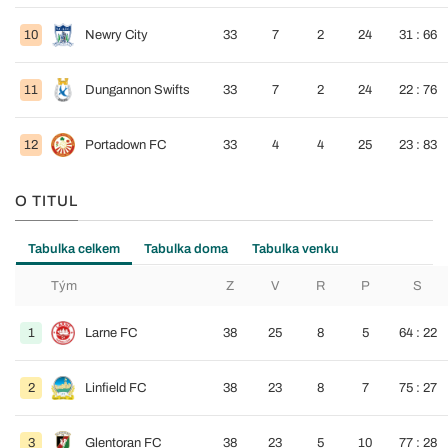
10
Newry City
33
7
2
24
31 : 66
11
Dungannon Swifts
33
7
2
24
22 : 76
12
Portadown FC
33
4
4
25
23 : 83
O TITUL
Tabulka celkem
Tabulka doma
Tabulka venku
Tým
Z
V
R
P
S
1
Larne FC
38
25
8
5
64 : 22
2
Linfield FC
38
23
8
7
75 : 27
3
Glentoran FC
38
23
5
10
77 : 28