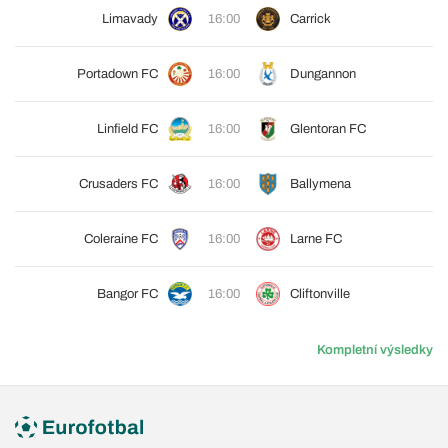
Limavady
16:00
Carrick
Portadown FC
16:00
Dungannon
Linfield FC
16:00
Glentoran FC
Crusaders FC
16:00
Ballymena
Coleraine FC
16:00
Larne FC
Bangor FC
16:00
Cliftonville
Kompletní výsledky