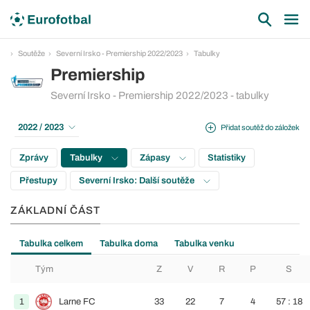
Soutěže
Severní Irsko - Premiership 2022/2023
Tabulky
Premiership
Severní Irsko - Premiership 2022/2023 - tabulky
2022 / 2023
Přidat soutěž do záložek
Zprávy
Tabulky
Zápasy
Statistiky
Přestupy
Severní Irsko: Další soutěže
ZÁKLADNÍ ČÁST
Tabulka celkem
Tabulka doma
Tabulka venku
Tým
Z
V
R
P
S
1
Larne FC
33
22
7
4
57 : 18