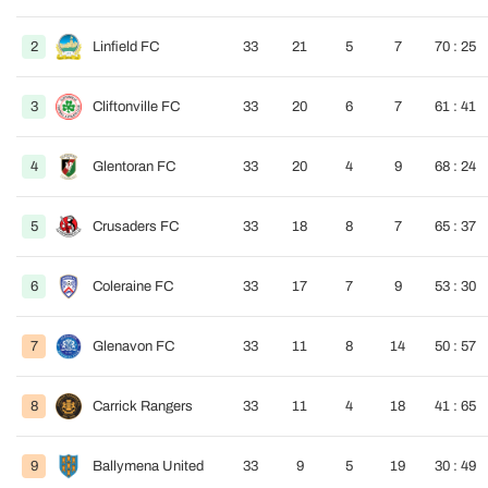
2
Linfield FC
33
21
5
7
70 : 25
3
Cliftonville FC
33
20
6
7
61 : 41
4
Glentoran FC
33
20
4
9
68 : 24
5
Crusaders FC
33
18
8
7
65 : 37
6
Coleraine FC
33
17
7
9
53 : 30
7
Glenavon FC
33
11
8
14
50 : 57
8
Carrick Rangers
33
11
4
18
41 : 65
9
Ballymena United
33
9
5
19
30 : 49