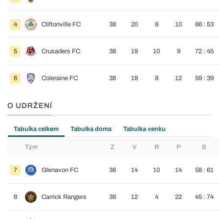
4
Cliftonville FC
38
20
8
10
66 : 53
5
Crusaders FC
38
19
10
9
72 : 45
6
Coleraine FC
38
18
8
12
59 : 39
O UDRŽENÍ
Tabulka celkem
Tabulka doma
Tabulka venku
Tým
Z
V
R
P
S
7
Glenavon FC
38
14
10
14
58 : 61
8
Carrick Rangers
38
12
4
22
45 : 74