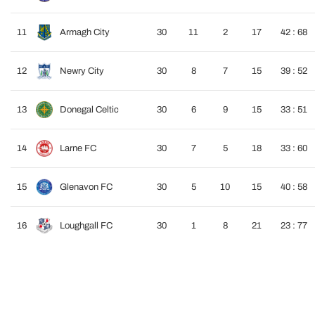
11
Armagh City
30
11
2
17
42 : 68
12
Newry City
30
8
7
15
39 : 52
13
Donegal Celtic
30
6
9
15
33 : 51
14
Larne FC
30
7
5
18
33 : 60
15
Glenavon FC
30
5
10
15
40 : 58
16
Loughgall FC
30
1
8
21
23 : 77