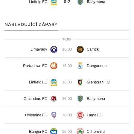
0:3
Linfield FC
Ballymena
NÁSLEDUJÍCÍ ZÁPASY
15.08.
Limavady
16:00
Carrick
Portadown FC
16:00
Dungannon
Linfield FC
16:00
Glentoran FC
Crusaders FC
16:00
Ballymena
Coleraine FC
16:00
Larne FC
Bangor FC
16:00
Cliftonville