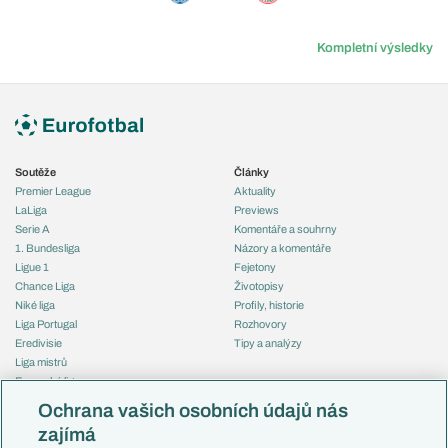
Kompletní výsledky
Soutěže
Články
Premier League
Aktuality
LaLiga
Previews
Serie A
Komentáře a souhrny
1. Bundesliga
Názory a komentáře
Ligue 1
Fejetony
Chance Liga
Životopisy
Niké liga
Profily, historie
Liga Portugal
Rozhovory
Eredivisie
Tipy a analýzy
Liga mistrů
Evropská liga
Reprezentace
Konferenční liga
Česko
Ochrana vašich osobních údajů nás
Mistrovství světa
Slovensko
zajímá
Liga národů
Anglie