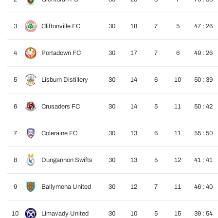
3
Cliftonville FC
30
18
7
5
47 : 26
4
Portadown FC
30
17
7
6
49 : 26
5
Lisburn Distillery
30
14
6
10
50 : 39
6
Crusaders FC
30
14
5
11
50 : 42
7
Coleraine FC
30
13
6
11
55 : 50
8
Dungannon Swifts
30
13
5
12
41 : 41
9
Ballymena United
30
12
7
11
46 : 40
10
Limavady United
30
10
5
15
39 : 54