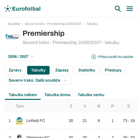
Soutěže
Severní Irsko - Premiership 2006/2007
Tabulky
Premiership
Severní Irsko - Premiership 2006/2007 - tabulky
2006 / 2007
Přidat soutěž do záložek
Zprávy
Tabulky
Zápasy
Statistiky
Přestupy
Severní Irsko: Další soutěže
Tabulka celkem
Tabulka doma
Tabulka venku
Tým
Z
V
R
P
S
1
Linfield FC
30
21
8
1
73 : 19
2
Glentoran FC
30
20
3
7
76 : 33