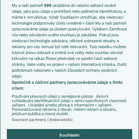
Francie
My a naši partneři
999
ukládáme do vašeho zařízení osobní
Témata
Itálie
údaje, jako jsou údaje o prohlížení nebo jedinečné identifikátory, a
Představení týmů MS
Německo
máme k nim přístup. Výběr Souhlasím umožňuje, aby sledovací
EuroSkauting
Španělsko
technologie podporovaly účely uvedené v části My a naši partneři
PL v kostce
Argentina
zpracováváme údaje za účelem poskytování. Výběrem Zamítnout
Evropské koeficienty
Brazílie
vše nebo odvoláním svého souhlasu je zakážete. Pokud jsou
Přestupy
sledovací technologie zakázány, některé zobrazené obsahy a
Přestupové spekulace
reklamy pro vás nemusí být tolik relevantní. Tuto nabídku můžete
Přestupy
Zranění
kdykoli znovu zobrazit a změnit své volby nebo souhlas odvolat
Zápasy
kliknutím na odkaz Řízení předvoleb ve spodní části webové
Livescore
stránky. Vaše volby se projeví v našem Internetová stránka. Další
Kluby
Tipovací soutěž
podrobnosti naleznete v našich Zásadách ochrany osobních
Arsenal FC
Fotbal TV
údajů.
Chelsea FC
Společně s našimi partnery zpracováváme údaje s tímto
Manchester United
cílem:
AC Milán
Juventus FC
Používání přesných údajů o zeměpisné poloze . Aktivní
Bayern Mnichov
vyhledávání identifikačních údajů v rámci specifických vlastností
zařízení . Ukládání a/nebo přístup k informacím v zařízení .
FC Barcelona
Personalizovaná reklama a obsah, měření reklam a obsahu,
Real Madrid
průzkum publika a rozvoj služeb .
Seznam partnerů (dodavatelů)
Souhlasím