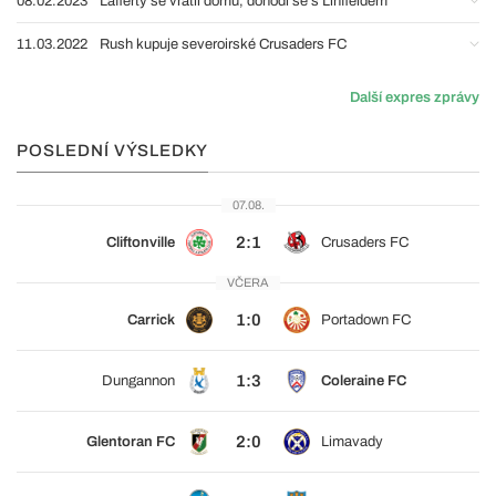
08.02.2023
Lafferty se vrátil domů, dohodl se s Linfieldem
11.03.2022
Rush kupuje severoirské Crusaders FC
Další expres zprávy
POSLEDNÍ VÝSLEDKY
07.08.
2:1
Cliftonville
Crusaders FC
VČERA
1:0
Carrick
Portadown FC
1:3
Dungannon
Coleraine FC
2:0
Glentoran FC
Limavady