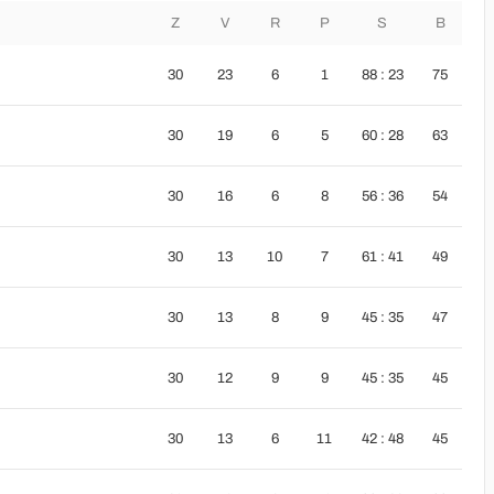
Z
V
R
P
S
B
30
23
6
1
88 : 23
75
30
19
6
5
60 : 28
63
30
16
6
8
56 : 36
54
30
13
10
7
61 : 41
49
30
13
8
9
45 : 35
47
30
12
9
9
45 : 35
45
30
13
6
11
42 : 48
45