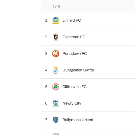
Tým
1
Linfield FC
2
Glentoran FC
3
Portadown FC
4
Dungannon Swifts
5
Cliftonville FC
6
Newry City
7
Ballymena United