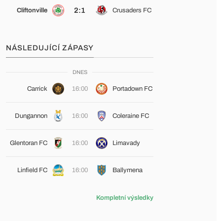
2:1
Cliftonville
Crusaders FC
NÁSLEDUJÍCÍ ZÁPASY
DNES
Carrick
16:00
Portadown FC
Dungannon
16:00
Coleraine FC
Glentoran FC
16:00
Limavady
Linfield FC
16:00
Ballymena
Kompletní výsledky