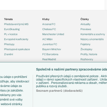
Témata
Kluby
Články
Představení týmů MS
Arsenal FC
Aktuality
EuroSkauting
Chelsea FC
Previews
PL v kostce
Manchester United
Komentáře a souhrny
Evropské koeficienty
AC Milán
Názory a komentáře
Přestupy
Juventus FC
Fejetony
Přestupové spekulace
Bayern Mnichov
Životopisy
Zranění
FC Barcelona
Profily, historie
Real Madrid
Rozhovory
Tipy a analýzy
Společně s našimi partnery zpracováváme údaj
Používání přesných údajů o zeměpisné poloze . Aktiv
u údaje o prohlížení
údajů v rámci specifických vlastností zařízení . Ukl
ožňuje, aby sledovací
v zařízení . Personalizovaná reklama a obsah, měře
ováváme údaje za
publika a rozvoj služeb .
lasu je zakážete.
Seznam partnerů (dodavatelů)
 reklamy pro vás
 změnit své volby
i webové stránky.