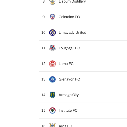
8
Lisburn Distillery
9
Coleraine FC
10
Limavady United
11
Loughgall FC
12
Larne FC
13
Glenavon FC
14
Armagh City
15
Institute FC
16
Ards FC