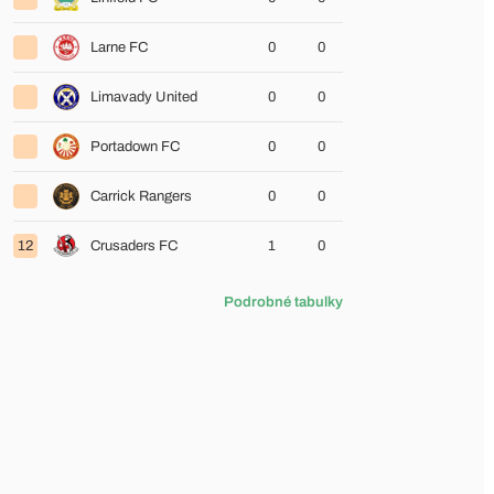
Larne FC
0
0
Limavady United
0
0
Portadown FC
0
0
Carrick Rangers
0
0
12
Crusaders FC
1
0
Podrobné tabulky