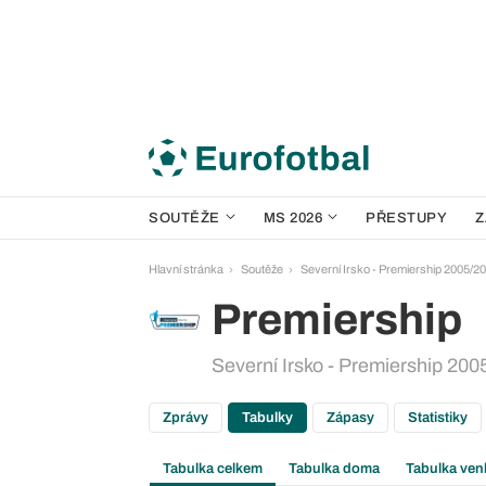
SOUTĚŽE
MS 2026
PŘESTUPY
Z
Hlavní stránka
Soutěže
Severní Irsko - Premiership 2005/2
Premiership
Severní Irsko - Premiership 200
Zprávy
Tabulky
Zápasy
Statistiky
Tabulka celkem
Tabulka doma
Tabulka ven