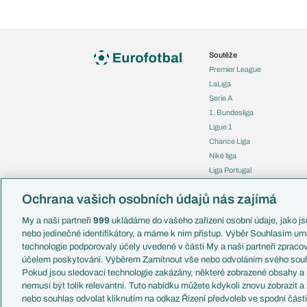
Soutěže
Premier League
LaLiga
Serie A
1. Bundesliga
Ligue 1
Chance Liga
Niké liga
Liga Portugal
Eredivisie
Ochrana vašich osobních údajů nás zajímá
Liga mistrů
Evropská liga
My a naši partneři
999
ukládáme do vašeho zařízení osobní údaje, jako jso
Konferenční liga
nebo jedinečné identifikátory, a máme k nim přístup. Výběr Souhlasím um
Mistrovství světa
technologie podporovaly účely uvedené v části My a naši partneři zprac
Liga národů
účelem poskytování. Výběrem Zamítnout vše nebo odvoláním svého souh
Pokud jsou sledovací technologie zakázány, některé zobrazené obsahy a
nemusí být tolik relevantní. Tuto nabídku můžete kdykoli znovu zobrazit a
nebo souhlas odvolat kliknutím na odkaz Řízení předvoleb ve spodní část