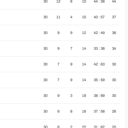
30
12
8
10
44 : 38
44
30
11
4
15
40 : 57
37
30
9
9
12
42 : 49
36
30
9
7
14
33 : 38
34
30
7
9
14
42 : 63
30
30
7
9
14
35 : 59
30
30
9
3
18
38 : 69
30
30
6
8
16
37 : 58
26
30
6
2
22
31 : 62
20