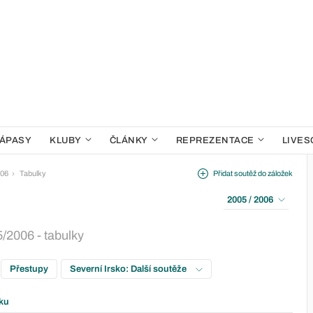
ÁPASY
KLUBY
ČLÁNKY
REPREZENTACE
LIVES
006
Tabulky
Přidat soutěž do záložek
2005 / 2006
5/2006 - tabulky
Přestupy
Severní Irsko: Další soutěže
ku