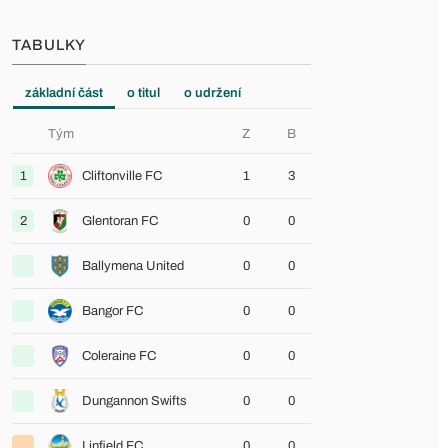
TABULKY
základní část
o titul
o udržení
Tým
Z
B
1
Cliftonville FC
1
3
2
Glentoran FC
0
0
Ballymena United
0
0
Bangor FC
0
0
Coleraine FC
0
0
Dungannon Swifts
0
0
Linfield FC
0
0