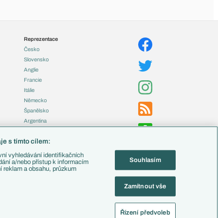
Reprezentace
Česko
Slovensko
Anglie
Francie
Itálie
Německo
Španělsko
Argentina
Brazílie
e s tímto cílem:
Přestupy
ní vyhledávání identifikačních
Souhlasím
Zápasy
ádání a/nebo přístup k informacím
ní reklam a obsahu, průzkum
Livescore
Tipovací soutěž
Zamítnout vše
Fotbal TV
Řízení předvoleb