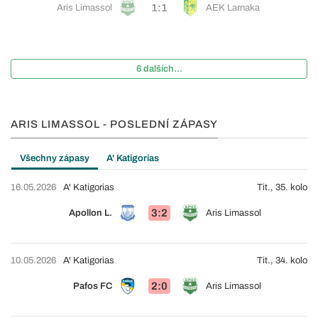
1:1
Aris Limassol
AEK Larnaka
6 dalších...
ARIS LIMASSOL - POSLEDNÍ ZÁPASY
Všechny zápasy
A' Katigorias
16.05.2026
A' Katigorias
Tit., 35. kolo
3:2
Apollon L.
Aris Limassol
10.05.2026
A' Katigorias
Tit., 34. kolo
2:0
Pafos FC
Aris Limassol