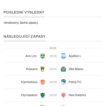
POSLEDNÍ VÝSLEDKY
nenalezeny žádné zápasy
NÁSLEDUJÍCÍ ZÁPASY
29.08.
Aris Lim.
18:00
Apollon L.
Krasava
18:00
29is Maiou
Karmiotissa
18:00
Pafos FC
Olympiakos
18:00
Nea Salamis