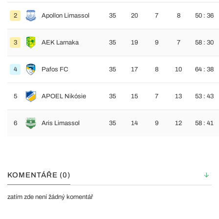
2
Apollon Limassol
35
20
7
8
50 : 36
3
AEK Larnaka
35
19
9
7
58 : 30
4
Pafos FC
35
17
8
10
64 : 38
5
APOEL Nikósie
35
15
7
13
53 : 43
6
Aris Limassol
35
14
9
12
58 : 41
KOMENTÁŘE (0)
zatím zde není žádný komentář