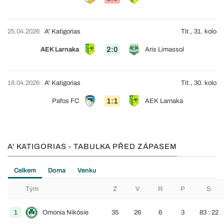
25.04.2026
A' Katigorias
Tit., 31. kolo
2:0
AEK Larnaka
Aris Limassol
18.04.2026
A' Katigorias
Tit., 30. kolo
1:1
Pafos FC
AEK Larnaka
A' KATIGORIAS - TABULKA PŘED ZÁPASEM
Celkem
Doma
Venku
Tým
Z
V
R
P
S
1
Omonia Nikósie
35
26
6
3
83 : 22