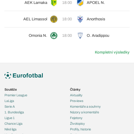
AEK Larnaka
18:00
APOEL N.
AEL Limassol
18:00
Anorthosis
Omonia N.
18:00
O. Aradippou
Kompletní výsledky
Soutěže
Články
Premier League
Aktuality
LaLiga
Previews
Serie A
Komentáře a souhrny
1. Bundesliga
Názory a komentáře
Ligue 1
Fejetony
Chance Liga
Životopisy
Niké liga
Profily, historie