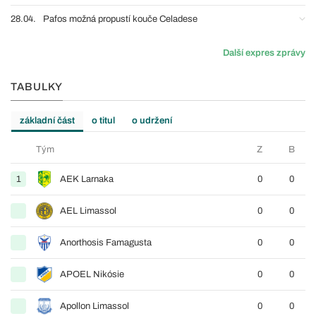
28.04.
Pafos možná propustí kouče Celadese
Další expres zprávy
TABULKY
základní část
o titul
o udržení
Tým
Z
B
1
AEK Larnaka
0
0
AEL Limassol
0
0
Anorthosis Famagusta
0
0
APOEL Nikósie
0
0
Apollon Limassol
0
0