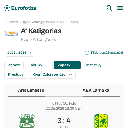
Soutěže
Kypr - A' Katigorias 2025/2026
Zápasy
A' Katigorias
Kypr - A' Katigorias
2025 / 2026
Přidat soutěž do záložek
Zprávy
Tabulky
Zápasy
Statistiky
Přestupy
Kypr: Další soutěže
Aris Limassol
AEK Larnaka
o titul
, 36. kolo
22.05.2026 16:30 CET
3 :
4
(0:1)