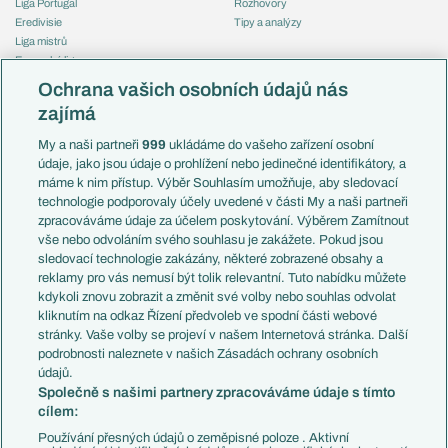
Liga Portugal
Rozhovory
Eredivisie
Tipy a analýzy
Liga mistrů
Evropská liga
Reprezentace
Konferenční liga
Česko
Ochrana vašich osobních údajů nás
Mistrovství světa
Slovensko
zajímá
Liga národů
Anglie
Francie
My a naši partneři
999
ukládáme do vašeho zařízení osobní
Témata
Itálie
údaje, jako jsou údaje o prohlížení nebo jedinečné identifikátory, a
Představení týmů MS
Německo
máme k nim přístup. Výběr Souhlasím umožňuje, aby sledovací
EuroSkauting
Španělsko
technologie podporovaly účely uvedené v části My a naši partneři
PL v kostce
Argentina
zpracováváme údaje za účelem poskytování. Výběrem Zamítnout
Evropské koeficienty
Brazílie
vše nebo odvoláním svého souhlasu je zakážete. Pokud jsou
Přestupy
sledovací technologie zakázány, některé zobrazené obsahy a
Přestupové spekulace
reklamy pro vás nemusí být tolik relevantní. Tuto nabídku můžete
Přestupy
Zranění
kdykoli znovu zobrazit a změnit své volby nebo souhlas odvolat
Zápasy
kliknutím na odkaz Řízení předvoleb ve spodní části webové
Livescore
stránky. Vaše volby se projeví v našem Internetová stránka. Další
Kluby
Tipovací soutěž
podrobnosti naleznete v našich Zásadách ochrany osobních
Arsenal FC
Fotbal TV
údajů.
Chelsea FC
Společně s našimi partnery zpracováváme údaje s tímto
Manchester United
cílem:
AC Milán
Juventus FC
Používání přesných údajů o zeměpisné poloze . Aktivní