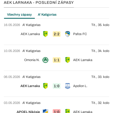
AEK LARNAKA - POSLEDNÍ ZÁPASY
Všechny zápasy
A' Katigorias
16.05.2026
A' Katigorias
Tit., 35. kolo
2:2
AEK Larnaka
Pafos FC
10.05.2026
A' Katigorias
Tit., 34. kolo
1:1
Omonia N.
AEK Larnaka
06.05.2026
A' Katigorias
Tit., 33. kolo
1:0
AEK Larnaka
Apollon L.
03.05.2026
A' Katigorias
Tit., 32. kolo
1:0
APOEL Nikósie
AEK Larnaka