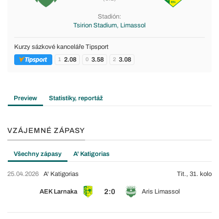
Stadión:
Tsirion Stadium, Limassol
Kurzy sázkové kanceláře Tipsport
2.08
3.58
3.08
1
0
2
Preview
Statistiky, reportáž
VZÁJEMNÉ ZÁPASY
Všechny zápasy
A' Katigorias
25.04.2026
A' Katigorias
Tit., 31. kolo
2:0
AEK Larnaka
Aris Limassol