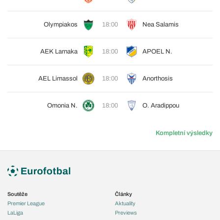
Olympiakos
18:00
Nea Salamis
AEK Larnaka
18:00
APOEL N.
AEL Limassol
18:00
Anorthosis
Omonia N.
18:00
O. Aradippou
Kompletní výsledky
Soutěže
Články
Premier League
Aktuality
LaLiga
Previews