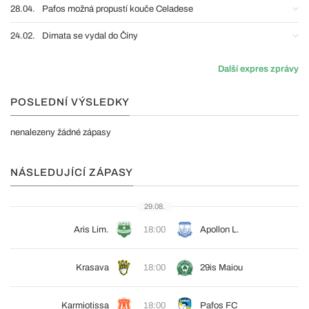
28.04.
Pafos možná propustí kouče Celadese
24.02.
Dimata se vydal do Číny
Další expres zprávy
POSLEDNÍ VÝSLEDKY
nenalezeny žádné zápasy
NÁSLEDUJÍCÍ ZÁPASY
29.08.
Aris Lim.
18:00
Apollon L.
Krasava
18:00
29is Maiou
Karmiotissa
18:00
Pafos FC