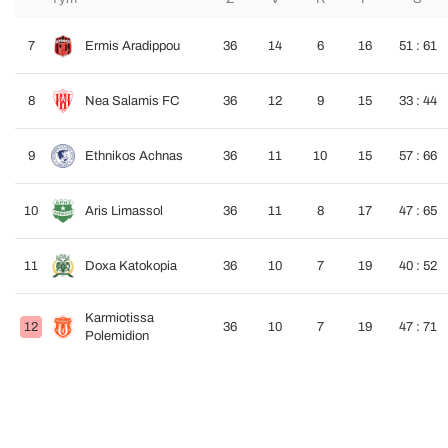
7
Ermis Aradippou
36
14
6
16
51 : 61
8
Nea Salamis FC
36
12
9
15
33 : 44
9
Ethnikos Achnas
36
11
10
15
57 : 66
10
Aris Limassol
36
11
8
17
47 : 65
11
Doxa Katokopia
36
10
7
19
40 : 52
Karmiotissa
12
36
10
7
19
47 : 71
Polemidion