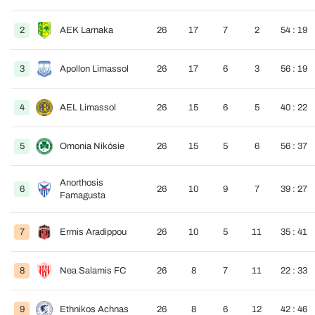
2
AEK Larnaka
26
17
7
2
54 : 19
3
Apollon Limassol
26
17
6
3
56 : 19
4
AEL Limassol
26
15
6
5
40 : 22
5
Omonia Nikósie
26
15
5
6
56 : 37
Anorthosis
6
26
10
9
7
39 : 27
Famagusta
7
Ermis Aradippou
26
10
5
11
35 : 41
8
Nea Salamis FC
26
8
7
11
22 : 33
9
Ethnikos Achnas
26
8
6
12
42 : 46