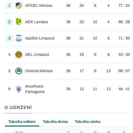
1
APOEL Nikósie
36
24
8
4
77 : 24
2
AEK Larnaka
36
22
10
4
66 : 28
3
Apollon Limassol
36
21
10
5
71 : 30
4
AEL Limassol
36
19
9
8
53 : 36
5
Omonia Nikósie
36
17
6
13
68 : 57
Anorthosis
6
36
12
11
13
48 : 41
Famagusta
O UDRŽENÍ
Tabulka celkem
Tabulka doma
Tabulka venku
Tým
Z
V
R
P
S