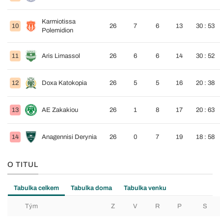
Karmiotissa
10
26
7
6
13
30 : 53
Polemidion
11
Aris Limassol
26
6
6
14
30 : 52
12
Doxa Katokopia
26
5
5
16
20 : 38
13
AE Zakakiou
26
1
8
17
20 : 63
14
Anagennisi Derynia
26
0
7
19
18 : 58
O TITUL
Tabulka celkem
Tabulka doma
Tabulka venku
Tým
Z
V
R
P
S