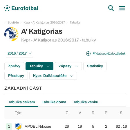
Soutěže
Kypr - A' Katigorias 2016/2017
Tabulky
A' Katigorias
Kypr - A' Katigorias 2016/2017 - tabulky
2016 / 2017
Přidat soutěž do záložek
Zprávy
Tabulky
Zápasy
Statistiky
Přestupy
Kypr: Další soutěže
ZÁKLADNÍ ČÁST
Tabulka celkem
Tabulka doma
Tabulka venku
Tým
Z
V
R
P
S
1
APOEL Nikósie
26
19
5
2
62 : 16