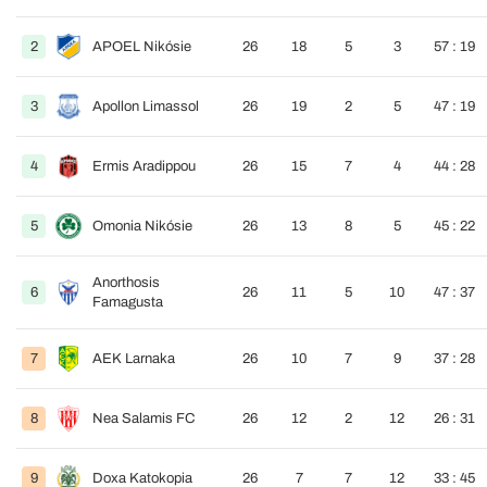
2
APOEL Nikósie
26
18
5
3
57 : 19
3
Apollon Limassol
26
19
2
5
47 : 19
4
Ermis Aradippou
26
15
7
4
44 : 28
5
Omonia Nikósie
26
13
8
5
45 : 22
Anorthosis
6
26
11
5
10
47 : 37
Famagusta
7
AEK Larnaka
26
10
7
9
37 : 28
8
Nea Salamis FC
26
12
2
12
26 : 31
9
Doxa Katokopia
26
7
7
12
33 : 45