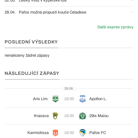
02.05.
Český vítěz v kyperské lize
28.04.
Pafos možná propustí kouče Celadese
Další expres zprávy
POSLEDNÍ VÝSLEDKY
nenalezeny žádné zápasy
NÁSLEDUJÍCÍ ZÁPASY
29.08.
Aris Lim.
18:00
Apollon L.
Krasava
18:00
29is Maiou
Karmiotissa
18:00
Pafos FC