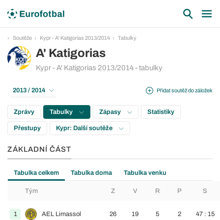
Soutěže
Kypr - A' Katigorias 2013/2014
Tabulky
A' Katigorias
Kypr - A' Katigorias 2013/2014 - tabulky
2013 / 2014
Přidat soutěž do záložek
Zprávy
Tabulky
Zápasy
Statistiky
Přestupy
Kypr: Další soutěže
ZÁKLADNÍ ČÁST
Tabulka celkem
Tabulka doma
Tabulka venku
Tým
Z
V
R
P
S
1
AEL Limassol
26
19
5
2
47 : 15