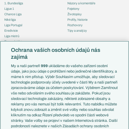
1. Bundesliga
Názory a komentáře
Ligue 1
Fejetony
Chance Liga
Životopisy
Niké liga
Profily, historie
Liga Portugal
Rozhovory
Eredivisie
Tipy a analýzy
Liga mistrů
Evropská liga
Reprezentace
Konferenční liga
Česko
Ochrana vašich osobních údajů nás
Mistrovství světa
Slovensko
zajímá
Liga národů
Anglie
Francie
My a naši partneři
999
ukládáme do vašeho zařízení osobní
Témata
Itálie
údaje, jako jsou údaje o prohlížení nebo jedinečné identifikátory, a
Představení týmů MS
Německo
máme k nim přístup. Výběr Souhlasím umožňuje, aby sledovací
EuroSkauting
Španělsko
technologie podporovaly účely uvedené v části My a naši partneři
PL v kostce
Argentina
zpracováváme údaje za účelem poskytování. Výběrem Zamítnout
Evropské koeficienty
Brazílie
vše nebo odvoláním svého souhlasu je zakážete. Pokud jsou
Přestupy
sledovací technologie zakázány, některé zobrazené obsahy a
Přestupové spekulace
reklamy pro vás nemusí být tolik relevantní. Tuto nabídku můžete
Přestupy
Zranění
kdykoli znovu zobrazit a změnit své volby nebo souhlas odvolat
Zápasy
kliknutím na odkaz Řízení předvoleb ve spodní části webové
Livescore
stránky. Vaše volby se projeví v našem Internetová stránka. Další
Kluby
Tipovací soutěž
podrobnosti naleznete v našich Zásadách ochrany osobních
Arsenal FC