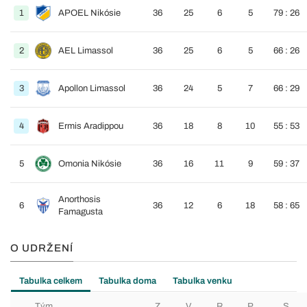
1
APOEL Nikósie
36
25
6
5
79 : 26
2
AEL Limassol
36
25
6
5
66 : 26
3
Apollon Limassol
36
24
5
7
66 : 29
4
Ermis Aradippou
36
18
8
10
55 : 53
5
Omonia Nikósie
36
16
11
9
59 : 37
Anorthosis
6
36
12
6
18
58 : 65
Famagusta
O UDRŽENÍ
Tabulka celkem
Tabulka doma
Tabulka venku
Tým
Z
V
R
P
S