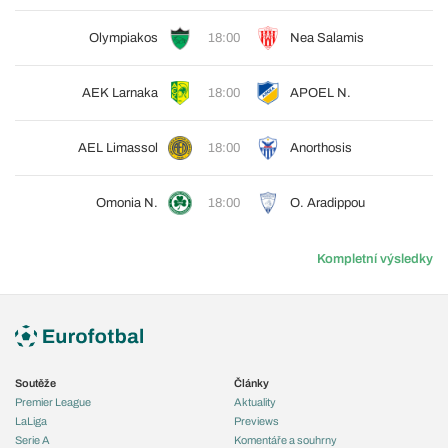
Olympiakos
18:00
Nea Salamis
AEK Larnaka
18:00
APOEL N.
AEL Limassol
18:00
Anorthosis
Omonia N.
18:00
O. Aradippou
Kompletní výsledky
Soutěže
Články
Premier League
Aktuality
LaLiga
Previews
Serie A
Komentáře a souhrny