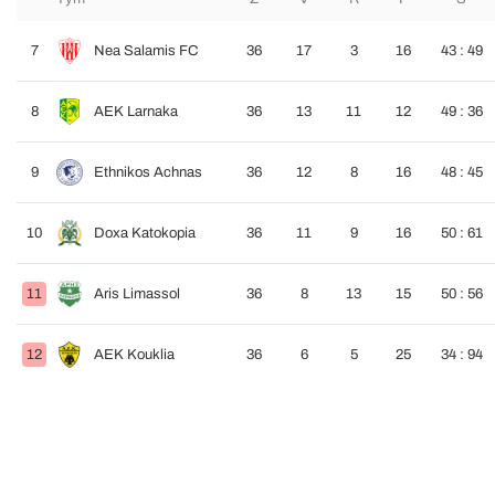
7
Nea Salamis FC
36
17
3
16
43 : 49
8
AEK Larnaka
36
13
11
12
49 : 36
9
Ethnikos Achnas
36
12
8
16
48 : 45
10
Doxa Katokopia
36
11
9
16
50 : 61
11
Aris Limassol
36
8
13
15
50 : 56
12
AEK Kouklia
36
6
5
25
34 : 94