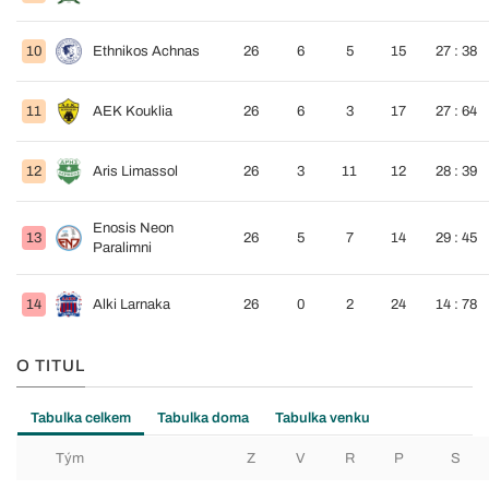
10
Ethnikos Achnas
26
6
5
15
27 : 38
11
AEK Kouklia
26
6
3
17
27 : 64
12
Aris Limassol
26
3
11
12
28 : 39
Enosis Neon
13
26
5
7
14
29 : 45
Paralimni
14
Alki Larnaka
26
0
2
24
14 : 78
O TITUL
Tabulka celkem
Tabulka doma
Tabulka venku
Tým
Z
V
R
P
S