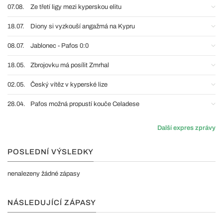
07.08.
Ze třetí ligy mezi kyperskou elitu
18.07.
Diony si vyzkouší angažmá na Kypru
08.07.
Jablonec - Pafos 0:0
18.05.
Zbrojovku má posílit Zmrhal
02.05.
Český vítěz v kyperské lize
28.04.
Pafos možná propustí kouče Celadese
Další expres zprávy
POSLEDNÍ VÝSLEDKY
nenalezeny žádné zápasy
NÁSLEDUJÍCÍ ZÁPASY