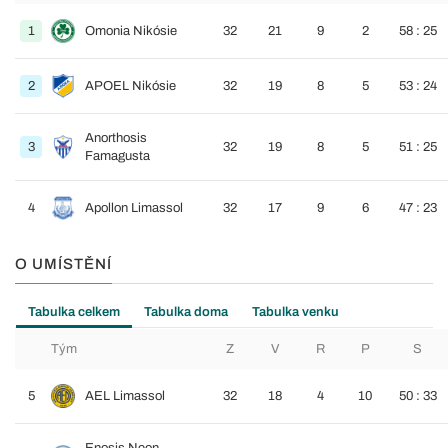
1
Omonia Nikósie
32
21
9
2
58 : 25
2
APOEL Nikósie
32
19
8
5
53 : 24
Anorthosis
3
32
19
8
5
51 : 25
Famagusta
4
Apollon Limassol
32
17
9
6
47 : 23
O UMÍSTĚNÍ
Tabulka celkem
Tabulka doma
Tabulka venku
Tým
Z
V
R
P
S
5
AEL Limassol
32
18
4
10
50 : 33