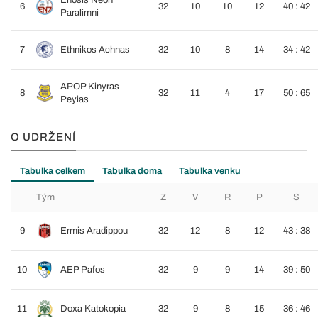
Enosis Neon
6
32
10
10
12
40 : 42
Paralimni
7
Ethnikos Achnas
32
10
8
14
34 : 42
APOP Kinyras
8
32
11
4
17
50 : 65
Peyias
O UDRŽENÍ
Tabulka celkem
Tabulka doma
Tabulka venku
Tým
Z
V
R
P
S
9
Ermis Aradippou
32
12
8
12
43 : 38
10
AEP Pafos
32
9
9
14
39 : 50
11
Doxa Katokopia
32
9
8
15
36 : 46