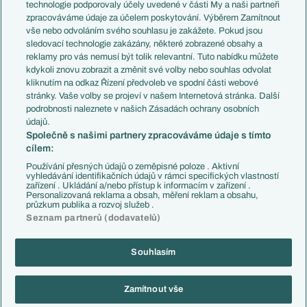
EuroSkauting
Španělsko
technologie podporovaly účely uvedené v části My a naši partneři
PL v kostce
Argentina
zpracováváme údaje za účelem poskytování. Výběrem Zamítnout
Evropské koeficienty
Brazílie
vše nebo odvoláním svého souhlasu je zakážete. Pokud jsou
Přestupy
sledovací technologie zakázány, některé zobrazené obsahy a
Přestupové spekulace
reklamy pro vás nemusí být tolik relevantní. Tuto nabídku můžete
Přestupy
Zranění
kdykoli znovu zobrazit a změnit své volby nebo souhlas odvolat
Zápasy
kliknutím na odkaz Řízení předvoleb ve spodní části webové
Livescore
stránky. Vaše volby se projeví v našem Internetová stránka. Další
Kluby
Tipovací soutěž
podrobnosti naleznete v našich Zásadách ochrany osobních
Arsenal FC
Fotbal TV
údajů.
Chelsea FC
Společně s našimi partnery zpracováváme údaje s tímto
Manchester United
cílem:
AC Milán
Juventus FC
Používání přesných údajů o zeměpisné poloze . Aktivní
Bayern Mnichov
vyhledávání identifikačních údajů v rámci specifických vlastností
zařízení . Ukládání a/nebo přístup k informacím v zařízení .
FC Barcelona
Personalizovaná reklama a obsah, měření reklam a obsahu,
Real Madrid
průzkum publika a rozvoj služeb .
Seznam partnerů (dodavatelů)
Souhlasím
Copyright © 2001-2026 EuroFotbal.cz. Využíváme zpravodajství ČTK.
RSS
Podmínky užití
Informace o zpracování osobních údajů
Zamítnout vše
GDPR a žurnalistika
Nastavení soukromí
Kontakt
Tiráž