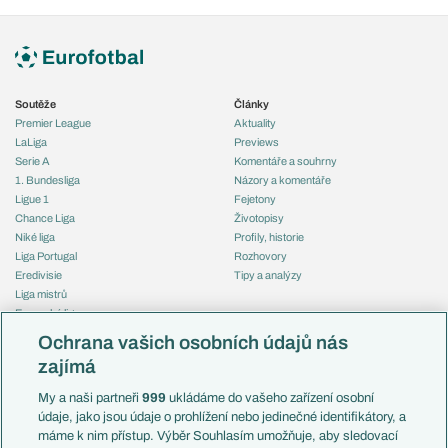
Soutěže
Články
Premier League
Aktuality
LaLiga
Previews
Serie A
Komentáře a souhrny
1. Bundesliga
Názory a komentáře
Ligue 1
Fejetony
Chance Liga
Životopisy
Niké liga
Profily, historie
Liga Portugal
Rozhovory
Eredivisie
Tipy a analýzy
Liga mistrů
Evropská liga
Reprezentace
Konferenční liga
Česko
Ochrana vašich osobních údajů nás
Mistrovství světa
Slovensko
zajímá
Liga národů
Anglie
Francie
My a naši partneři
999
ukládáme do vašeho zařízení osobní
Témata
Itálie
údaje, jako jsou údaje o prohlížení nebo jedinečné identifikátory, a
Představení týmů MS
Německo
máme k nim přístup. Výběr Souhlasím umožňuje, aby sledovací