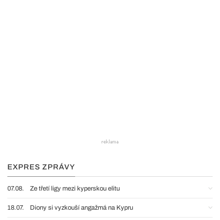
EXPRES ZPRÁVY
07.08.
Ze třetí ligy mezi kyperskou elitu
18.07.
Diony si vyzkouší angažmá na Kypru