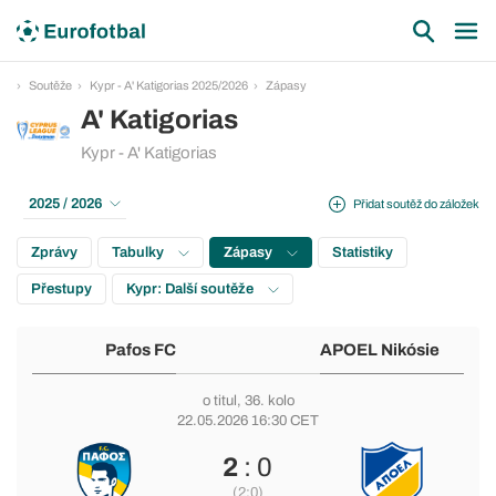
Soutěže
Kypr - A' Katigorias 2025/2026
Zápasy
A' Katigorias
Kypr - A' Katigorias
2025 / 2026
Přidat soutěž do záložek
Zprávy
Tabulky
Zápasy
Statistiky
Přestupy
Kypr: Další soutěže
Pafos FC
APOEL Nikósie
o titul
, 36. kolo
22.05.2026 16:30 CET
2
: 0
(2:0)