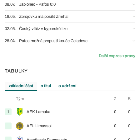
08.07.
Jablonec - Pafos 0:0
18.05.
Zbrojovku má posílit Zmrhal
02.05.
Český vítěz v kyperské lize
28.04.
Pafos možná propustí kouče Celadese
Další expres zprávy
TABULKY
základní část
o titul
o udržení
Tým
Z
B
1
AEK Larnaka
0
0
AEL Limassol
0
0