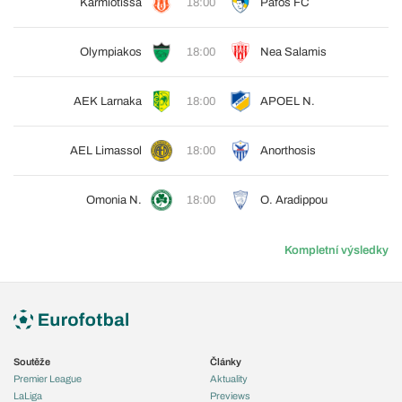
Karmiotissa
18:00
Pafos FC
Olympiakos
18:00
Nea Salamis
AEK Larnaka
18:00
APOEL N.
AEL Limassol
18:00
Anorthosis
Omonia N.
18:00
O. Aradippou
Kompletní výsledky
Soutěže
Články
Premier League
Aktuality
LaLiga
Previews