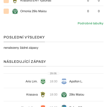
Krasava ENY Ypsonas
0
0
Omonia 29is Maiou
0
0
Podrobné tabulky
POSLEDNÍ VÝSLEDKY
nenalezeny žádné zápasy
NÁSLEDUJÍCÍ ZÁPASY
29.08.
Aris Lim.
18:00
Apollon L.
Krasava
18:00
29is Maiou