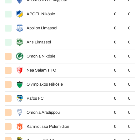
Anorthosis Famagusta
0
0
APOEL Nikósie
0
0
Apollon Limassol
0
0
Aris Limassol
0
0
Omonia Nikósie
0
0
Nea Salamis FC
0
0
Olympiakos Nikósie
0
0
Pafos FC
0
0
Omonia Aradippou
0
0
Karmiotissa Polemidion
0
0