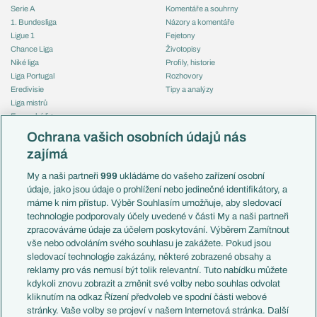
Serie A
Komentáře a souhrny
1. Bundesliga
Názory a komentáře
Ligue 1
Fejetony
Chance Liga
Životopisy
Niké liga
Profily, historie
Liga Portugal
Rozhovory
Eredivisie
Tipy a analýzy
Liga mistrů
Evropská liga
Reprezentace
Konferenční liga
Česko
Ochrana vašich osobních údajů nás
Mistrovství světa
Slovensko
zajímá
Liga národů
Anglie
Francie
My a naši partneři
999
ukládáme do vašeho zařízení osobní
Témata
Itálie
údaje, jako jsou údaje o prohlížení nebo jedinečné identifikátory, a
Představení týmů MS
Německo
máme k nim přístup. Výběr Souhlasím umožňuje, aby sledovací
EuroSkauting
Španělsko
technologie podporovaly účely uvedené v části My a naši partneři
PL v kostce
Argentina
zpracováváme údaje za účelem poskytování. Výběrem Zamítnout
Evropské koeficienty
Brazílie
vše nebo odvoláním svého souhlasu je zakážete. Pokud jsou
Přestupy
sledovací technologie zakázány, některé zobrazené obsahy a
Přestupové spekulace
reklamy pro vás nemusí být tolik relevantní. Tuto nabídku můžete
Přestupy
Zranění
kdykoli znovu zobrazit a změnit své volby nebo souhlas odvolat
Zápasy
kliknutím na odkaz Řízení předvoleb ve spodní části webové
Livescore
stránky. Vaše volby se projeví v našem Internetová stránka. Další
Kluby