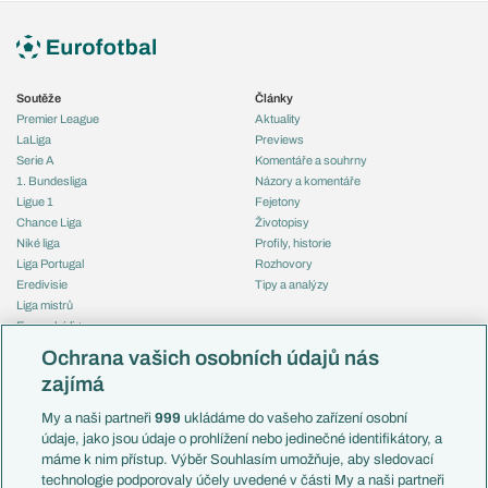
Soutěže
Články
Premier League
Aktuality
LaLiga
Previews
Serie A
Komentáře a souhrny
1. Bundesliga
Názory a komentáře
Ligue 1
Fejetony
Chance Liga
Životopisy
Niké liga
Profily, historie
Liga Portugal
Rozhovory
Eredivisie
Tipy a analýzy
Liga mistrů
Evropská liga
Reprezentace
Konferenční liga
Česko
Ochrana vašich osobních údajů nás
Mistrovství světa
Slovensko
zajímá
Liga národů
Anglie
Francie
My a naši partneři
999
ukládáme do vašeho zařízení osobní
Témata
Itálie
údaje, jako jsou údaje o prohlížení nebo jedinečné identifikátory, a
Představení týmů MS
Německo
máme k nim přístup. Výběr Souhlasím umožňuje, aby sledovací
EuroSkauting
Španělsko
technologie podporovaly účely uvedené v části My a naši partneři