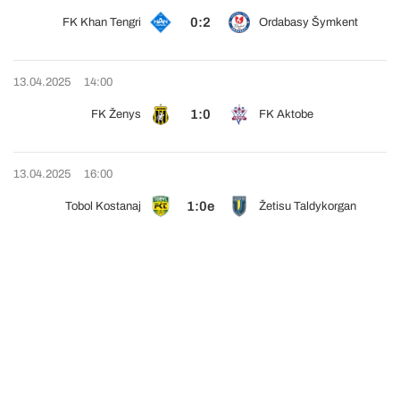
0:2
FK Khan Tengri
Ordabasy Šymkent
13.04.2025
14:00
1:0
FK Ženys
FK Aktobe
13.04.2025
16:00
1:0e
Tobol Kostanaj
Žetisu Taldykorgan