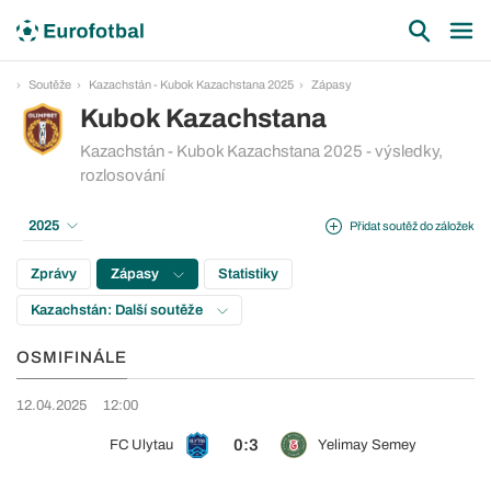
Soutěže
Kazachstán - Kubok Kazachstana 2025
Zápasy
Kubok Kazachstana
Kazachstán - Kubok Kazachstana 2025 - výsledky,
rozlosování
2025
Přidat soutěž do záložek
Zprávy
Zápasy
Statistiky
Kazachstán: Další soutěže
OSMIFINÁLE
12.04.2025
12:00
0:3
FC Ulytau
Yelimay Semey