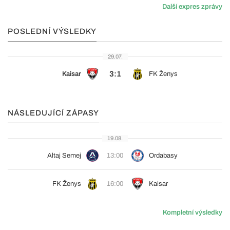
Další expres zprávy
POSLEDNÍ VÝSLEDKY
29.07.
3:1
Kaisar
FK Ženys
NÁSLEDUJÍCÍ ZÁPASY
19.08.
Altaj Semej
13:00
Ordabasy
FK Ženys
16:00
Kaisar
Kompletní výsledky