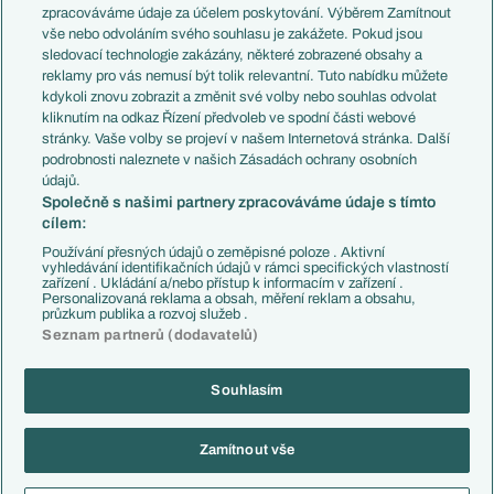
PL v kostce
Argentina
zpracováváme údaje za účelem poskytování. Výběrem Zamítnout
Evropské koeficienty
Brazílie
vše nebo odvoláním svého souhlasu je zakážete. Pokud jsou
Přestupy
sledovací technologie zakázány, některé zobrazené obsahy a
Přestupové spekulace
reklamy pro vás nemusí být tolik relevantní. Tuto nabídku můžete
Přestupy
Zranění
kdykoli znovu zobrazit a změnit své volby nebo souhlas odvolat
Zápasy
kliknutím na odkaz Řízení předvoleb ve spodní části webové
Livescore
stránky. Vaše volby se projeví v našem Internetová stránka. Další
Kluby
Tipovací soutěž
podrobnosti naleznete v našich Zásadách ochrany osobních
Arsenal FC
Fotbal TV
údajů.
Chelsea FC
Společně s našimi partnery zpracováváme údaje s tímto
Manchester United
cílem:
AC Milán
Juventus FC
Používání přesných údajů o zeměpisné poloze . Aktivní
Bayern Mnichov
vyhledávání identifikačních údajů v rámci specifických vlastností
zařízení . Ukládání a/nebo přístup k informacím v zařízení .
FC Barcelona
Personalizovaná reklama a obsah, měření reklam a obsahu,
Real Madrid
průzkum publika a rozvoj služeb .
Seznam partnerů (dodavatelů)
Souhlasím
Copyright © 2001-2026 EuroFotbal.cz. Využíváme zpravodajství ČTK.
RSS
Podmínky užití
Informace o zpracování osobních údajů
Zamítnout vše
GDPR a žurnalistika
Nastavení soukromí
Kontakt
Tiráž