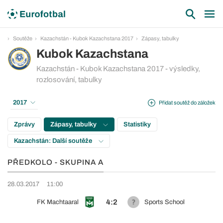
Soutěže
Kazachstán - Kubok Kazachstana 2017
Zápasy, tabulky
Kubok Kazachstana
Kazachstán - Kubok Kazachstana 2017 - výsledky,
rozlosování, tabulky
2017
Přidat soutěž do záložek
Zprávy
Zápasy, tabulky
Statistiky
Kazachstán: Další soutěže
PŘEDKOLO - SKUPINA A
28.03.2017
11:00
4:2
FK Machtaaral
Sports School