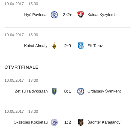
19.04.2017
15:00
3:2e
Irtyš Pavlodar
Kaisar Kyzylorda
19.04.2017
15:30
2:0
Kairat Almaty
FK Taraz
ČTVRTFINÁLE
10.05.2017
13:00
0:1
Žetisu Taldykorgan
Ordabasy Šymkent
10.05.2017
13:00
1:2
Okžetpes Kokšetau
Šachtër Karagandy