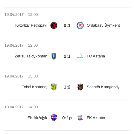
19.04.2017
12:00
0:1
Kyzylžar Petropavl
Ordabasy Šymkent
19.04.2017
12:00
2:1
Žetisu Taldykorgan
FC Astana
19.04.2017
13:30
1:2
Tobol Kostanaj
Šachtër Karagandy
19.04.2017
14:00
0:1p
FK Akžajyk
FK Aktobe