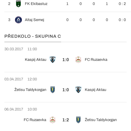
2
FK Ekibastuz
1
0
0
1
0 : 2
3
Altaj Semej
0
0
0
0
0 : 0
PŘEDKOLO - SKUPINA C
30.03.2017
11:00
1:0
Kaspij Aktau
FC Ruzaevka
03.04.2017
12:00
1:0
Žetisu Taldykorgan
Kaspij Aktau
06.04.2017
10:00
1:2
FC Ruzaevka
Žetisu Taldykorgan