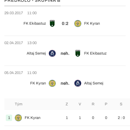
PŘEDKOLO - SKUPINA B
29.03.2017
11:00
0:2
FK Ekibastuz
FK Kyran
02.04.2017
13:00
neh.
Altaj Semej
FK Ekibastuz
05.04.2017
11:00
neh.
FK Kyran
Altaj Semej
Tým
Z
V
R
P
S
1
FK Kyran
1
1
0
0
2 : 0