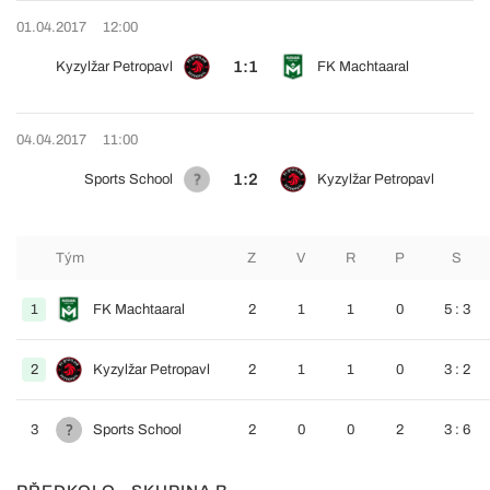
01.04.2017
12:00
1:1
Kyzylžar Petropavl
FK Machtaaral
04.04.2017
11:00
1:2
Sports School
Kyzylžar Petropavl
Tým
Z
V
R
P
S
1
FK Machtaaral
2
1
1
0
5 : 3
2
Kyzylžar Petropavl
2
1
1
0
3 : 2
3
Sports School
2
0
0
2
3 : 6