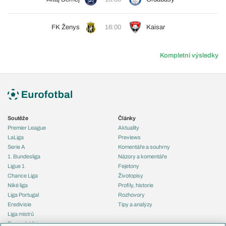
FK Ženys
16:00
Kaisar
Kompletní výsledky
Soutěže
Články
Premier League
Aktuality
LaLiga
Previews
Serie A
Komentáře a souhrny
1. Bundesliga
Názory a komentáře
Ligue 1
Fejetony
Chance Liga
Životopisy
Niké liga
Profily, historie
Liga Portugal
Rozhovory
Eredivisie
Tipy a analýzy
Liga mistrů
Evropská liga
Reprezentace