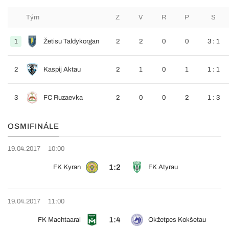
Tým
Z
V
R
P
S
1
Žetisu Taldykorgan
2
2
0
0
3 : 1
2
Kaspij Aktau
2
1
0
1
1 : 1
3
FC Ruzaevka
2
0
0
2
1 : 3
OSMIFINÁLE
19.04.2017
10:00
1:2
FK Kyran
FK Atyrau
19.04.2017
11:00
1:4
FK Machtaaral
Okžetpes Kokšetau