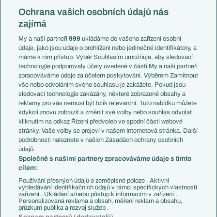
Konferenční liga
Česko
Ochrana vašich osobních údajů nás
Mistrovství světa
Slovensko
zajímá
Liga národů
Anglie
Francie
My a naši partneři
999
ukládáme do vašeho zařízení osobní
Témata
Itálie
údaje, jako jsou údaje o prohlížení nebo jedinečné identifikátory, a
Představení týmů MS
Německo
máme k nim přístup. Výběr Souhlasím umožňuje, aby sledovací
EuroSkauting
Španělsko
technologie podporovaly účely uvedené v části My a naši partneři
PL v kostce
Argentina
zpracováváme údaje za účelem poskytování. Výběrem Zamítnout
Evropské koeficienty
Brazílie
vše nebo odvoláním svého souhlasu je zakážete. Pokud jsou
Přestupy
sledovací technologie zakázány, některé zobrazené obsahy a
Přestupové spekulace
reklamy pro vás nemusí být tolik relevantní. Tuto nabídku můžete
Přestupy
Zranění
kdykoli znovu zobrazit a změnit své volby nebo souhlas odvolat
Zápasy
kliknutím na odkaz Řízení předvoleb ve spodní části webové
Livescore
stránky. Vaše volby se projeví v našem Internetová stránka. Další
Kluby
Tipovací soutěž
podrobnosti naleznete v našich Zásadách ochrany osobních
Arsenal FC
Fotbal TV
údajů.
Chelsea FC
Společně s našimi partnery zpracováváme údaje s tímto
Manchester United
cílem:
AC Milán
Juventus FC
Používání přesných údajů o zeměpisné poloze . Aktivní
Bayern Mnichov
vyhledávání identifikačních údajů v rámci specifických vlastností
zařízení . Ukládání a/nebo přístup k informacím v zařízení .
FC Barcelona
Personalizovaná reklama a obsah, měření reklam a obsahu,
Real Madrid
průzkum publika a rozvoj služeb .