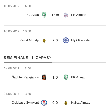
10.05.2017
14:30
1:0e
FK Atyrau
FK Aktobe
10.05.2017
16:00
2:0
Kairat Almaty
Irtyš Pavlodar
SEMIFINÁLE - 1. ZÁPASY
24.05.2017
13:00
1:0
Šachtër Karagandy
FK Atyrau
24.05.2017
13:30
0:0
Ordabasy Šymkent
Kairat Almaty