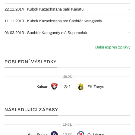
22.11.2014
Kubok Kazachstana patří Kairatu
11.11.2013
Kubok Kazachstana pro Šachtër Karagandy
04.03.2013
Šachtër Karagandy má Superpohár
Další expres zprávy
POSLEDNÍ VÝSLEDKY
29.07.
3:1
Kaisar
FK Ženys
NÁSLEDUJÍCÍ ZÁPASY
19.08.
Altaj Semej
13:00
Ordabasy