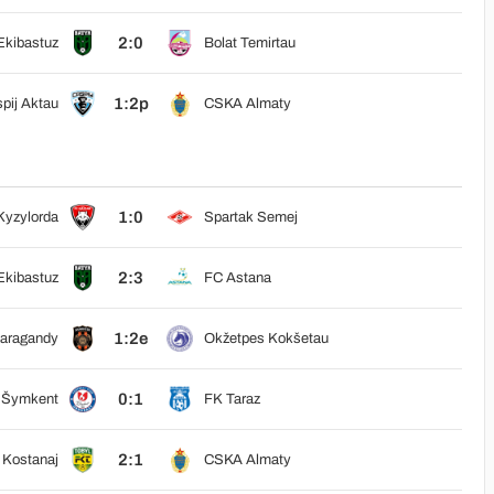
2:0
Ekibastuz
Bolat Temirtau
1:2p
pij Aktau
CSKA Almaty
1:0
Kyzylorda
Spartak Semej
2:3
Ekibastuz
FC Astana
1:2e
Karagandy
Okžetpes Kokšetau
0:1
 Šymkent
FK Taraz
2:1
 Kostanaj
CSKA Almaty