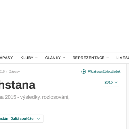
ÁPASY
KLUBY
ČLÁNKY
REPREZENTACE
LIVES
015
Zápasy
Přidat soutěž do záložek
hstana
2015
 2015 - výsledky, rozlosování,
stán: Další soutěže