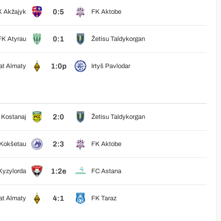
0:5
 Akžajyk
FK Aktobe
0:1
FK Atyrau
Žetisu Taldykorgan
1:0p
at Almaty
Irtyš Pavlodar
2:0
 Kostanaj
Žetisu Taldykorgan
2:3
Kokšetau
FK Aktobe
1:2e
Kyzylorda
FC Astana
4:1
at Almaty
FK Taraz