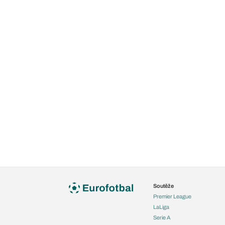
Soutěže
Premier League
LaLiga
Serie A