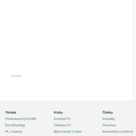
Témata
Kluby
Články
Představení týmů MS
Arsenal FC
Aktuality
EuroSkauting
Chelsea FC
Previews
PL v kostce
Manchester United
Komentáře a souhrny