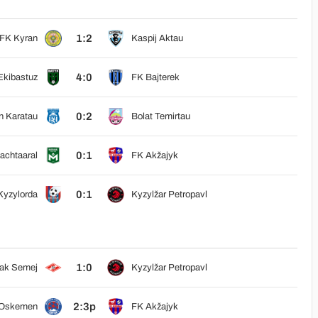
1:2
FK Kyran
Kaspij Aktau
4:0
Ekibastuz
FK Bajterek
0:2
n Karatau
Bolat Temirtau
0:1
achtaaral
FK Akžajyk
0:1
Kyzylorda
Kyzylžar Petropavl
1:0
tak Semej
Kyzylžar Petropavl
2:3p
 Oskemen
FK Akžajyk