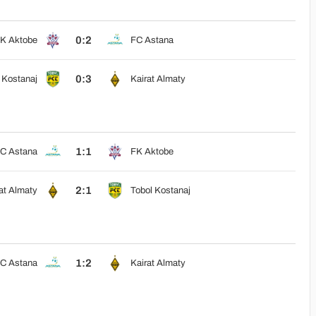
0:2
K Aktobe
FC Astana
0:3
 Kostanaj
Kairat Almaty
1:1
C Astana
FK Aktobe
2:1
at Almaty
Tobol Kostanaj
1:2
C Astana
Kairat Almaty