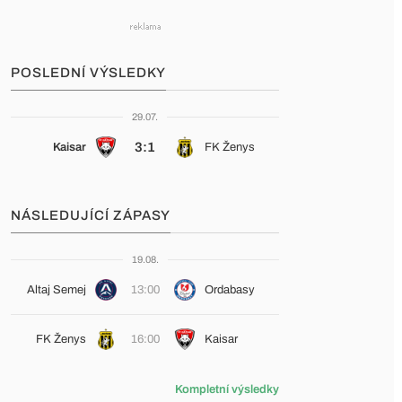
POSLEDNÍ VÝSLEDKY
29.07.
3:1
Kaisar
FK Ženys
NÁSLEDUJÍCÍ ZÁPASY
19.08.
Altaj Semej
13:00
Ordabasy
FK Ženys
16:00
Kaisar
Kompletní výsledky