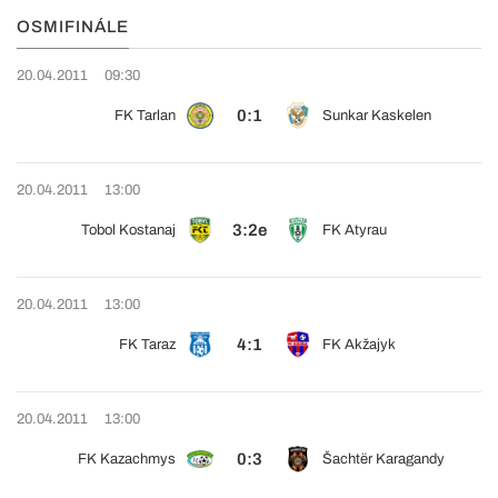
OSMIFINÁLE
20.04.2011
09:30
0:1
FK Tarlan
Sunkar Kaskelen
20.04.2011
13:00
3:2e
Tobol Kostanaj
FK Atyrau
20.04.2011
13:00
4:1
FK Taraz
FK Akžajyk
20.04.2011
13:00
0:3
FK Kazachmys
Šachtër Karagandy