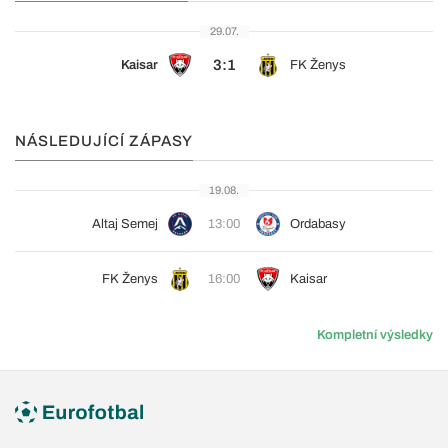
29.07.
3:1
Kaisar
FK Ženys
NÁSLEDUJÍCÍ ZÁPASY
19.08.
Altaj Semej
13:00
Ordabasy
FK Ženys
16:00
Kaisar
Kompletní výsledky