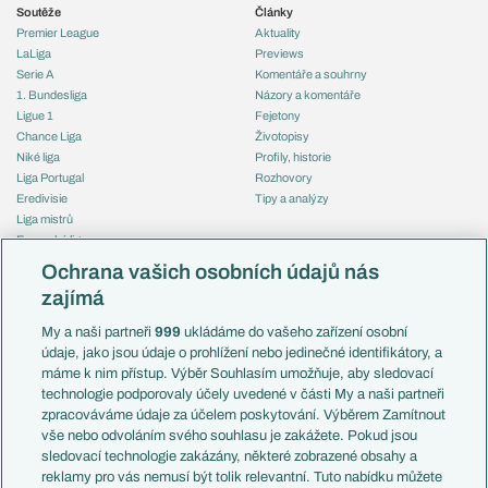
Soutěže
Články
Premier League
Aktuality
LaLiga
Previews
Serie A
Komentáře a souhrny
1. Bundesliga
Názory a komentáře
Ligue 1
Fejetony
Chance Liga
Životopisy
Niké liga
Profily, historie
Liga Portugal
Rozhovory
Eredivisie
Tipy a analýzy
Liga mistrů
Evropská liga
Reprezentace
Konferenční liga
Česko
Ochrana vašich osobních údajů nás
Mistrovství světa
Slovensko
zajímá
Liga národů
Anglie
Francie
My a naši partneři
999
ukládáme do vašeho zařízení osobní
Témata
Itálie
údaje, jako jsou údaje o prohlížení nebo jedinečné identifikátory, a
Představení týmů MS
Německo
máme k nim přístup. Výběr Souhlasím umožňuje, aby sledovací
EuroSkauting
Španělsko
technologie podporovaly účely uvedené v části My a naši partneři
PL v kostce
Argentina
zpracováváme údaje za účelem poskytování. Výběrem Zamítnout
Evropské koeficienty
Brazílie
vše nebo odvoláním svého souhlasu je zakážete. Pokud jsou
Přestupy
sledovací technologie zakázány, některé zobrazené obsahy a
Přestupové spekulace
reklamy pro vás nemusí být tolik relevantní. Tuto nabídku můžete
Přestupy