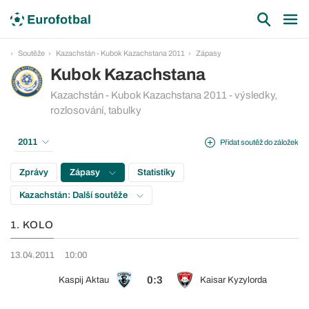
Soutěže
Kazachstán - Kubok Kazachstana 2011
Zápasy
Kubok Kazachstana
Kazachstán - Kubok Kazachstana 2011 - výsledky,
rozlosování, tabulky
2011
Přidat soutěž do záložek
Zprávy
Zápasy
Statistiky
Kazachstán: Další soutěže
1. KOLO
13.04.2011
10:00
0:3
Kaspij Aktau
Kaisar Kyzylorda