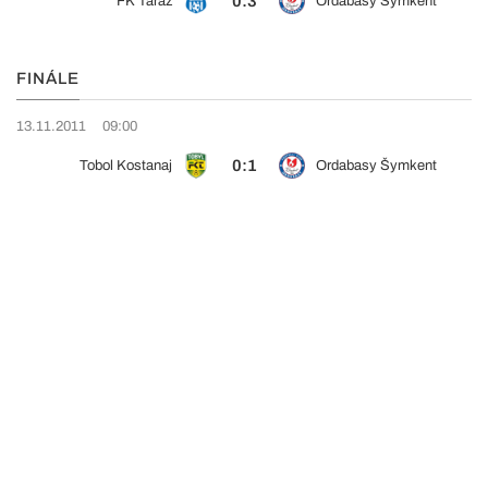
0:3
FK Taraz
Ordabasy Šymkent
FINÁLE
13.11.2011
09:00
0:1
Tobol Kostanaj
Ordabasy Šymkent