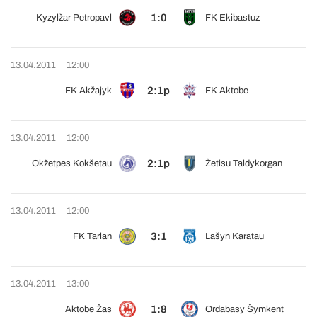
1:0
Kyzylžar Petropavl
FK Ekibastuz
13.04.2011
12:00
2:1p
FK Akžajyk
FK Aktobe
13.04.2011
12:00
2:1p
Okžetpes Kokšetau
Žetisu Taldykorgan
13.04.2011
12:00
3:1
FK Tarlan
Lašyn Karatau
13.04.2011
13:00
1:8
Aktobe Žas
Ordabasy Šymkent