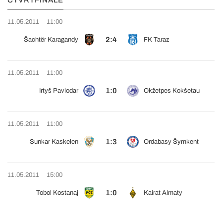
ČTVRTFINÁLE
11.05.2011
11:00
2:4
Šachtër Karagandy
FK Taraz
11.05.2011
11:00
1:0
Irtyš Pavlodar
Okžetpes Kokšetau
11.05.2011
11:00
1:3
Sunkar Kaskelen
Ordabasy Šymkent
11.05.2011
15:00
1:0
Tobol Kostanaj
Kairat Almaty