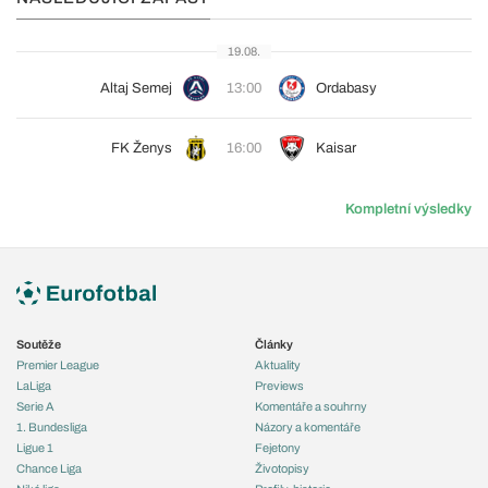
19.08.
Altaj Semej
13:00
Ordabasy
FK Ženys
16:00
Kaisar
Kompletní výsledky
Soutěže
Články
Premier League
Aktuality
LaLiga
Previews
Serie A
Komentáře a souhrny
1. Bundesliga
Názory a komentáře
Ligue 1
Fejetony
Chance Liga
Životopisy