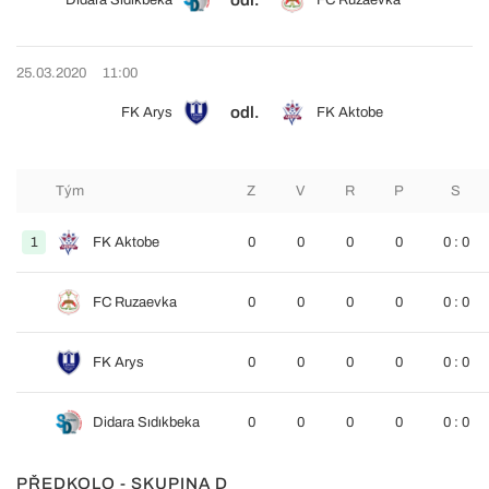
odl.
Didara Sıdıkbeka
FC Ruzaevka
25.03.2020
11:00
odl.
FK Arys
FK Aktobe
Tým
Z
V
R
P
S
1
FK Aktobe
0
0
0
0
0 : 0
FC Ruzaevka
0
0
0
0
0 : 0
FK Arys
0
0
0
0
0 : 0
Didara Sıdıkbeka
0
0
0
0
0 : 0
PŘEDKOLO - SKUPINA D