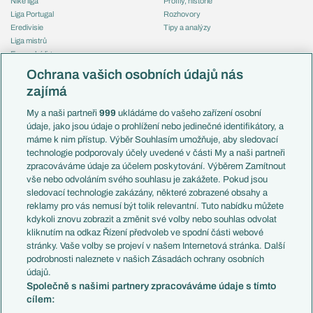
Niké liga
Profily, historie
Liga Portugal
Rozhovory
Eredivisie
Tipy a analýzy
Liga mistrů
Evropská liga
Reprezentace
Konferenční liga
Česko
Ochrana vašich osobních údajů nás
Mistrovství světa
Slovensko
zajímá
Liga národů
Anglie
Francie
My a naši partneři
999
ukládáme do vašeho zařízení osobní
Témata
Itálie
údaje, jako jsou údaje o prohlížení nebo jedinečné identifikátory, a
Představení týmů MS
Německo
máme k nim přístup. Výběr Souhlasím umožňuje, aby sledovací
EuroSkauting
Španělsko
technologie podporovaly účely uvedené v části My a naši partneři
PL v kostce
Argentina
zpracováváme údaje za účelem poskytování. Výběrem Zamítnout
Evropské koeficienty
Brazílie
vše nebo odvoláním svého souhlasu je zakážete. Pokud jsou
Přestupy
sledovací technologie zakázány, některé zobrazené obsahy a
Přestupové spekulace
reklamy pro vás nemusí být tolik relevantní. Tuto nabídku můžete
Přestupy
Zranění
kdykoli znovu zobrazit a změnit své volby nebo souhlas odvolat
Zápasy
kliknutím na odkaz Řízení předvoleb ve spodní části webové
Livescore
stránky. Vaše volby se projeví v našem Internetová stránka. Další
Kluby
Tipovací soutěž
podrobnosti naleznete v našich Zásadách ochrany osobních
Arsenal FC
Fotbal TV
údajů.
Chelsea FC
Společně s našimi partnery zpracováváme údaje s tímto
Manchester United
cílem:
AC Milán
Juventus FC