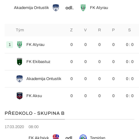
odl.
Akademija Ontustik
FK Atyrau
Tým
Z
V
R
P
S
1
FK Atyrau
0
0
0
0
0 : 0
FK Ekibastuz
0
0
0
0
0 : 0
Akademija Ontustik
0
0
0
0
0 : 0
FK Aksu
0
0
0
0
0 : 0
PŘEDKOLO - SKUPINA B
17.03.2020
08:00
odl.
FK Akžajyk
Temirlan