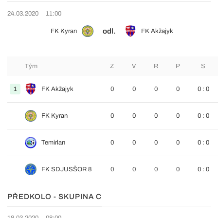
24.03.2020
11:00
odl.
FK Kyran
FK Akžajyk
Tým
Z
V
R
P
S
1
FK Akžajyk
0
0
0
0
0 : 0
FK Kyran
0
0
0
0
0 : 0
Temirlan
0
0
0
0
0 : 0
FK SDJUSŠOR 8
0
0
0
0
0 : 0
PŘEDKOLO - SKUPINA C