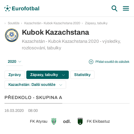
Soutěže
Kazachstán - Kubok Kazachstana 2020
Zápasy, tabulky
Kubok Kazachstana
Kazachstán - Kubok Kazachstana 2020 - výsledky,
rozlosování, tabulky
2020
Přidat soutěž do záložek
Zprávy
Zápasy, tabulky
Statistiky
Kazachstán: Další soutěže
PŘEDKOLO - SKUPINA A
16.03.2020
08:00
odl.
FK Atyrau
FK Ekibastuz