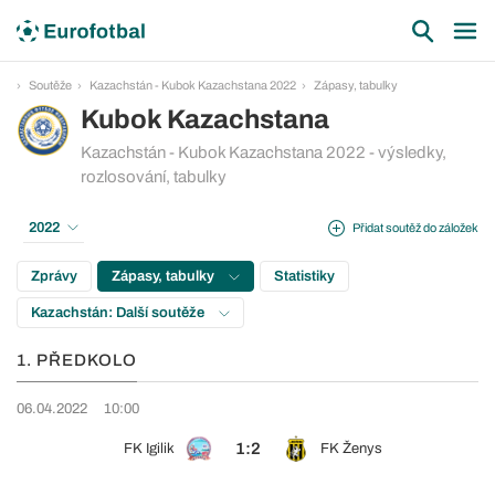
Soutěže
Kazachstán - Kubok Kazachstana 2022
Zápasy, tabulky
Kubok Kazachstana
Kazachstán - Kubok Kazachstana 2022 - výsledky,
rozlosování, tabulky
2022
Přidat soutěž do záložek
Zprávy
Zápasy, tabulky
Statistiky
Kazachstán: Další soutěže
1. PŘEDKOLO
06.04.2022
10:00
1:2
FK Igilik
FK Ženys