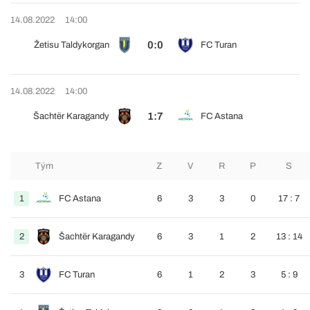
14.08.2022
14:00
0:0
Žetisu Taldykorgan
FC Turan
14.08.2022
14:00
1:7
Šachtër Karagandy
FC Astana
Tým
Z
V
R
P
S
1
FC Astana
6
3
3
0
17 : 7
2
Šachtër Karagandy
6
3
1
2
13 : 14
3
FC Turan
6
1
2
3
5 : 9