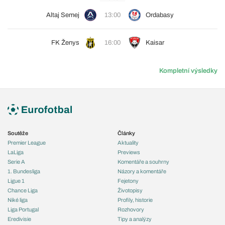
Altaj Semej
13:00
Ordabasy
FK Ženys
16:00
Kaisar
Kompletní výsledky
Soutěže
Články
Premier League
Aktuality
LaLiga
Previews
Serie A
Komentáře a souhrny
1. Bundesliga
Názory a komentáře
Ligue 1
Fejetony
Chance Liga
Životopisy
Niké liga
Profily, historie
Liga Portugal
Rozhovory
Eredivisie
Tipy a analýzy