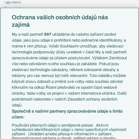
Liga mistrů
Evropská liga
Reprezentace
Konferenční liga
Česko
Ochrana vašich osobních údajů nás
Mistrovství světa
Slovensko
zajímá
Liga národů
Anglie
Francie
My a naši partneři
997
ukládáme do vašeho zařízení osobní
Témata
Itálie
údaje, jako jsou údaje o prohlížení nebo jedinečné identifikátory, a
Představení týmů MS
Německo
máme k nim přístup. Výběr Souhlasím umožňuje, aby sledovací
EuroSkauting
Španělsko
technologie podporovaly účely uvedené v části My a naši partneři
PL v kostce
Argentina
zpracováváme údaje za účelem poskytování. Výběrem Zamítnout
Evropské koeficienty
Brazílie
vše nebo odvoláním svého souhlasu je zakážete. Pokud jsou
Přestupy
sledovací technologie zakázány, některé zobrazené obsahy a
Přestupové spekulace
reklamy pro vás nemusí být tolik relevantní. Tuto nabídku můžete
Přestupy
Zranění
kdykoli znovu zobrazit a změnit své volby nebo souhlas odvolat
Zápasy
kliknutím na odkaz Řízení předvoleb ve spodní části webové
Livescore
stránky. Vaše volby se projeví v našem Internetová stránka. Další
Kluby
Tipovací soutěž
podrobnosti naleznete v našich Zásadách ochrany osobních
Arsenal FC
Fotbal TV
údajů.
Chelsea FC
Společně s našimi partnery zpracováváme údaje s tímto
Manchester United
cílem:
AC Milán
Juventus FC
Používání přesných údajů o zeměpisné poloze . Aktivní
Bayern Mnichov
vyhledávání identifikačních údajů v rámci specifických vlastností
zařízení . Ukládání a/nebo přístup k informacím v zařízení .
FC Barcelona
Personalizovaná reklama a obsah, měření reklam a obsahu,