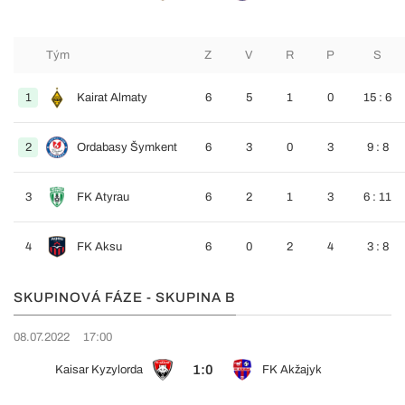
Tým
Z
V
R
P
S
1
Kairat Almaty
6
5
1
0
15 : 6
2
Ordabasy Šymkent
6
3
0
3
9 : 8
3
FK Atyrau
6
2
1
3
6 : 11
4
FK Aksu
6
0
2
4
3 : 8
SKUPINOVÁ FÁZE - SKUPINA B
08.07.2022
17:00
1:0
Kaisar Kyzylorda
FK Akžajyk