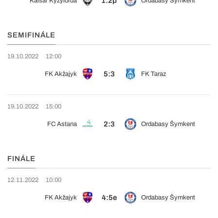
1:2p
Kaisar Kyzylorda
Ordabasy Šymkent
SEMIFINÁLE
19.10.2022
12:00
5:3
FK Akžajyk
FK Taraz
19.10.2022
15:00
2:3
FC Astana
Ordabasy Šymkent
FINÁLE
12.11.2022
10:00
4:5e
FK Akžajyk
Ordabasy Šymkent