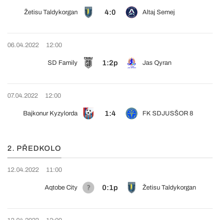
4:0
Žetisu Taldykorgan
Altaj Semej
06.04.2022
12:00
1:2p
SD Family
Jas Qyran
07.04.2022
12:00
1:4
Bajkonur Kyzylorda
FK SDJUSŠOR 8
2. PŘEDKOLO
12.04.2022
11:00
0:1p
Aqtobe City
Žetisu Taldykorgan