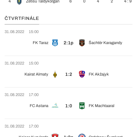
4
Žetisu Taldykorgan
6
0
4
2
4 : 9
ČTVRTFINÁLE
31.08.2022
15:00
2:1p
FK Taraz
Šachtër Karagandy
31.08.2022
15:00
1:2
Kairat Almaty
FK Akžajyk
31.08.2022
17:00
1:0
FC Astana
FK Machtaaral
31.08.2022
17:00