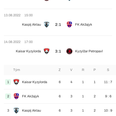
13.08.2022
15:00
2:1
Kaspij Aktau
FK Akžajyk
14.08.2022
17:00
3:1
Kaisar Kyzylorda
Kyzylžar Petropavl
Tým
Z
V
R
P
S
1
Kaisar Kyzylorda
6
4
1
1
11 : 7
2
FK Akžajyk
6
3
1
2
9 : 6
3
Kaspij Aktau
6
3
1
2
10 : 9