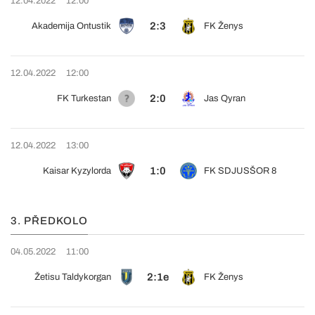
12.04.2022
12:00
2:3
Akademija Ontustik
FK Ženys
12.04.2022
12:00
2:0
FK Turkestan
Jas Qyran
12.04.2022
13:00
1:0
Kaisar Kyzylorda
FK SDJUSŠOR 8
3. PŘEDKOLO
04.05.2022
11:00
2:1e
Žetisu Taldykorgan
FK Ženys