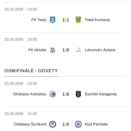
20.05.2009
13:00
1:1
FK Taraz
Tobol Kostanaj
20.05.2009
16:00
1:0
FK Aktobe
Lokomotiv Astana
OSMIFINÁLE - ODVETY
23.06.2009
13:00
1:5
Okžetpes Kokšetau
Šachtër Karagandy
23.06.2009
14:00
1:0
Ordabasy Šymkent
Irtyš Pavlodar