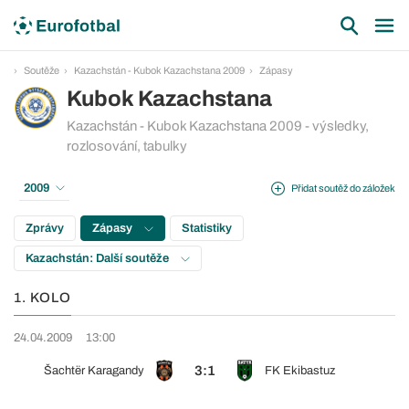
Soutěže
Kazachstán - Kubok Kazachstana 2009
Zápasy
Kubok Kazachstana
Kazachstán - Kubok Kazachstana 2009 - výsledky,
rozlosování, tabulky
2009
Přidat soutěž do záložek
Zprávy
Zápasy
Statistiky
Kazachstán: Další soutěže
1. KOLO
24.04.2009
13:00
3:1
Šachtër Karagandy
FK Ekibastuz