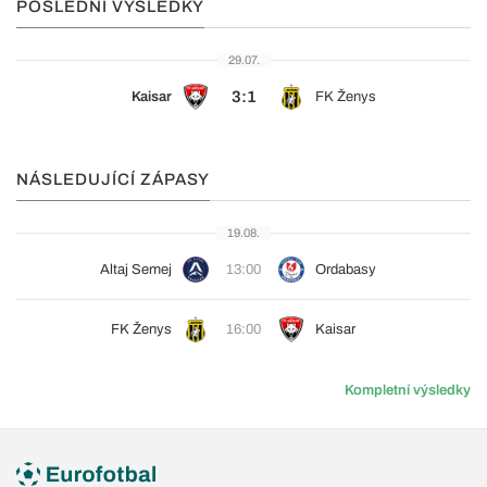
POSLEDNÍ VÝSLEDKY
29.07.
3:1
Kaisar
FK Ženys
NÁSLEDUJÍCÍ ZÁPASY
19.08.
Altaj Semej
13:00
Ordabasy
FK Ženys
16:00
Kaisar
Kompletní výsledky