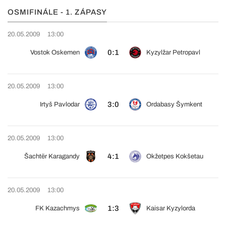
OSMIFINÁLE - 1. ZÁPASY
20.05.2009
13:00
0:1
Vostok Oskemen
Kyzylžar Petropavl
20.05.2009
13:00
3:0
Irtyš Pavlodar
Ordabasy Šymkent
20.05.2009
13:00
4:1
Šachtër Karagandy
Okžetpes Kokšetau
20.05.2009
13:00
1:3
FK Kazachmys
Kaisar Kyzylorda