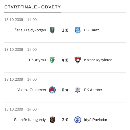
ČTVRTFINÁLE - ODVETY
18.10.2009
14:00
1:0
Žetisu Taldykorgan
FK Taraz
18.10.2009
14:00
4:0
FK Atyrau
Kaisar Kyzylorda
18.10.2009
14:00
0:4
Vostok Oskemen
FK Aktobe
18.10.2009
14:00
3:0
Šachtër Karagandy
Irtyš Pavlodar