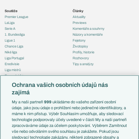
Soutěže
Články
Premier League
Aktuality
LaLiga
Previews
Serie A
Komentáře a souhrny
1. Bundesliga
Názory a komentáře
Ligue 1
Fejetony
Chance Liga
Životopisy
Niké liga
Profily, historie
Liga Portugal
Rozhovory
Eredivisie
Tipy a analýzy
Liga mistrů
Evropská liga
Reprezentace
Konferenční liga
Česko
Ochrana vašich osobních údajů nás
Mistrovství světa
Slovensko
zajímá
Liga národů
Anglie
Francie
My a naši partneři
999
ukládáme do vašeho zařízení osobní
Témata
Itálie
údaje, jako jsou údaje o prohlížení nebo jedinečné identifikátory, a
Představení týmů MS
Německo
máme k nim přístup. Výběr Souhlasím umožňuje, aby sledovací
EuroSkauting
Španělsko
technologie podporovaly účely uvedené v části My a naši partneři
PL v kostce
Argentina
zpracováváme údaje za účelem poskytování. Výběrem Zamítnout
Evropské koeficienty
Brazílie
vše nebo odvoláním svého souhlasu je zakážete. Pokud jsou
Přestupy
sledovací technologie zakázány, některé zobrazené obsahy a