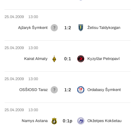
25.04.2009
13:00
1:2
Ajžaryk Šymkent
Žetisu Taldykorgan
25.04.2009
13:00
0:1
Kairat Almaty
Kyzylžar Petropavl
25.04.2009
13:00
1:2
OSŠIOSD Taraz
Ordabasy Šymkent
25.04.2009
13:00
0:1p
Namys Astana
Okžetpes Kokšetau