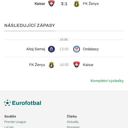
3:1
Kaisar
FK Ženys
NÁSLEDUJÍCÍ ZÁPASY
19.08.
Altaj Semej
13:00
Ordabasy
FK Ženys
16:00
Kaisar
Kompletní výsledky
Soutěže
Články
Premier League
Aktuality
LaLiga
Previews