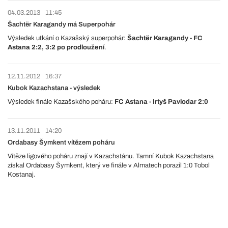
04.03.2013
11:45
Šachtër Karagandy má Superpohár
Výsledek utkání o Kazašský superpohár:
Šachtër Karagandy - FC
Astana 2:2, 3:2 po prodloužení
.
12.11.2012
16:37
Kubok Kazachstana - výsledek
Výsledek finále Kazašského poháru:
FC Astana - Irtyš Pavlodar 2:0
13.11.2011
14:20
Ordabasy Šymkent vítězem poháru
Vítěze ligového poháru znají v Kazachstánu. Tamní Kubok Kazachstana
získal Ordabasy Šymkent, který ve finále v Almatech porazil 1:0 Tobol
Kostanaj.