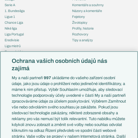
Serie A
Komentáře a souhrny
1. Bundesliga
Názory a komentáře
Ligue 1
Fejetony
Chance Liga
Životopisy
Niké liga
Profily, historie
Liga Portugal
Rozhovory
Eredivisie
Tipy a analýzy
Liga mistrů
Evropská liga
Reprezentace
Konferenční liga
Česko
Ochrana vašich osobních údajů nás
Mistrovství světa
Slovensko
zajímá
Liga národů
Anglie
Francie
My a naši partneři
997
ukládáme do vašeho zařízení osobní
Témata
Itálie
údaje, jako jsou údaje o prohlížení nebo jedinečné identifikátory, a
Představení týmů MS
Německo
máme k nim přístup. Výběr Souhlasím umožňuje, aby sledovací
EuroSkauting
Španělsko
technologie podporovaly účely uvedené v části My a naši partneři
PL v kostce
Argentina
zpracováváme údaje za účelem poskytování. Výběrem Zamítnout
Evropské koeficienty
Brazílie
vše nebo odvoláním svého souhlasu je zakážete. Pokud jsou
Přestupy
sledovací technologie zakázány, některé zobrazené obsahy a
Přestupové spekulace
reklamy pro vás nemusí být tolik relevantní. Tuto nabídku můžete
Přestupy
Zranění
kdykoli znovu zobrazit a změnit své volby nebo souhlas odvolat
Zápasy
kliknutím na odkaz Řízení předvoleb ve spodní části webové
Livescore
stránky. Vaše volby se projeví v našem Internetová stránka. Další
Kluby