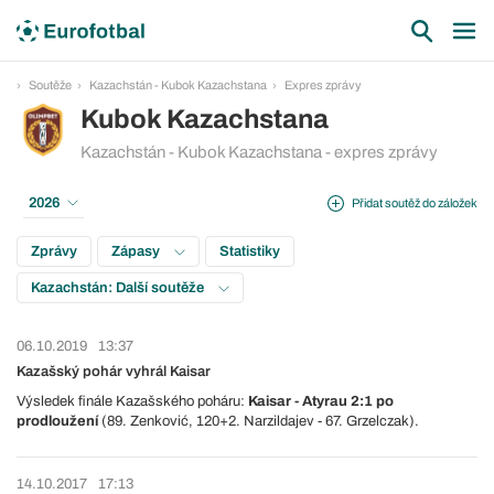
Soutěže
Kazachstán - Kubok Kazachstana
Expres zprávy
Kubok Kazachstana
Kazachstán - Kubok Kazachstana - expres zprávy
2026
Přidat soutěž do záložek
Zprávy
Zápasy
Statistiky
Kazachstán: Další soutěže
06.10.2019
13:37
Kazašský pohár vyhrál Kaisar
Výsledek finále Kazašského poháru:
Kaisar - Atyrau 2:1 po
prodloužení
(89. Zenković, 120+2. Narzildajev - 67. Grzelczak).
14.10.2017
17:13