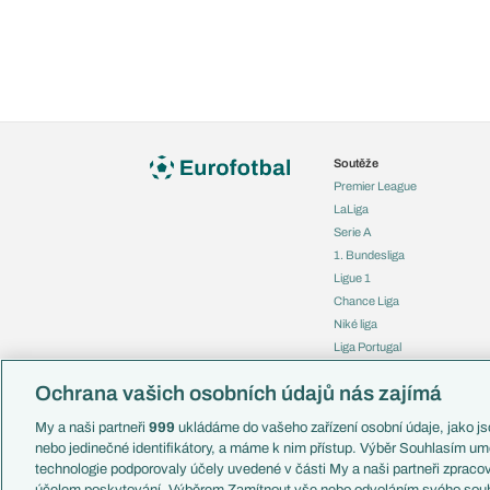
Soutěže
Premier League
LaLiga
Serie A
1. Bundesliga
Ligue 1
Chance Liga
Niké liga
Liga Portugal
Eredivisie
Ochrana vašich osobních údajů nás zajímá
Liga mistrů
Evropská liga
My a naši partneři
999
ukládáme do vašeho zařízení osobní údaje, jako jso
Konferenční liga
nebo jedinečné identifikátory, a máme k nim přístup. Výběr Souhlasím um
Mistrovství světa
technologie podporovaly účely uvedené v části My a naši partneři zprac
Liga národů