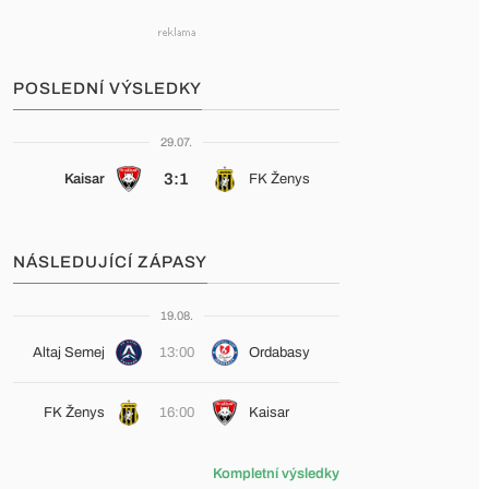
POSLEDNÍ VÝSLEDKY
29.07.
3:1
Kaisar
FK Ženys
NÁSLEDUJÍCÍ ZÁPASY
19.08.
Altaj Semej
13:00
Ordabasy
FK Ženys
16:00
Kaisar
Kompletní výsledky