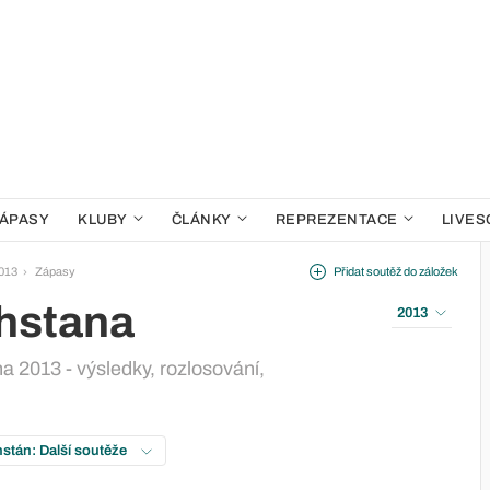
ÁPASY
KLUBY
ČLÁNKY
REPREZENTACE
LIVES
013
Zápasy
Přidat soutěž do záložek
hstana
2013
 2013 - výsledky, rozlosování,
stán: Další soutěže