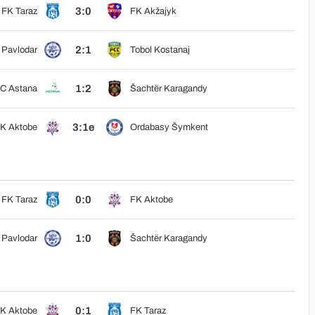
3:0
FK Taraz
FK Akžajyk
2:1
š Pavlodar
Tobol Kostanaj
1:2
C Astana
Šachtër Karagandy
3:1e
K Aktobe
Ordabasy Šymkent
0:0
FK Taraz
FK Aktobe
1:0
š Pavlodar
Šachtër Karagandy
0:1
K Aktobe
FK Taraz