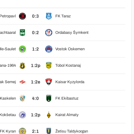
0:3
Petropavl
FK Taraz
0:2
achtaaral
Ordabasy Šymkent
1:2
Ile-Saulet
Vostok Oskemen
1:2p
ana-1964
Tobol Kostanaj
1:2e
tak Semej
Kaisar Kyzylorda
4:0
 Kaskelen
FK Ekibastuz
1:2p
Kokšetau
Kairat Almaty
2:1
FK Kyran
Žetisu Taldykorgan