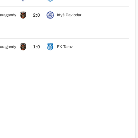
2:0
Karagandy
Irtyš Pavlodar
1:0
Karagandy
FK Taraz