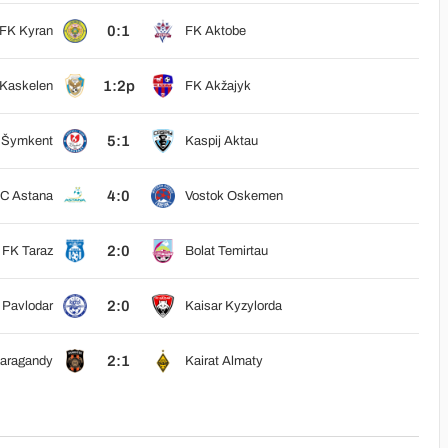
0:1
FK Kyran
FK Aktobe
1:2p
 Kaskelen
FK Akžajyk
5:1
 Šymkent
Kaspij Aktau
4:0
C Astana
Vostok Oskemen
2:0
FK Taraz
Bolat Temirtau
2:0
š Pavlodar
Kaisar Kyzylorda
2:1
Karagandy
Kairat Almaty