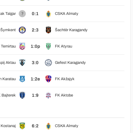
0:1
ak Talgar
CSKA Almaty
2:3
 Šymkent
Šachtër Karagandy
1:0p
 Temirtau
FK Atyrau
3:0
pij Aktau
Gefest Karagandy
1:2e
n Karatau
FK Akžajyk
1:9
 Bajterek
FK Aktobe
6:2
 Kostanaj
CSKA Almaty