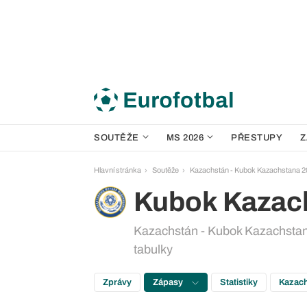
SOUTĚŽE
MS 2026
PŘESTUPY
Z
Hlavní stránka
Soutěže
Kazachstán - Kubok Kazachstana 2
Kubok Kazac
Kazachstán - Kubok Kazachstana
tabulky
Zprávy
Zápasy
Statistiky
Kazach