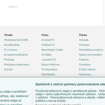
Témata
Kluby
Články
Představení týmů MS
Arsenal FC
Aktuality
EuroSkauting
Chelsea FC
Previews
PL v kostce
Manchester United
Komentáře a souhrny
Evropské koeficienty
AC Milán
Názory a komentáře
Přestupy
Juventus FC
Fejetony
Přestupové spekulace
Bayern Mnichov
Životopisy
Zranění
FC Barcelona
Profily, historie
Real Madrid
Rozhovory
Tipy a analýzy
Společně s našimi partnery zpracováváme údaj
Používání přesných údajů o zeměpisné poloze . Aktiv
u údaje o prohlížení
údajů v rámci specifických vlastností zařízení . Ukl
ožňuje, aby sledovací
v zařízení . Personalizovaná reklama a obsah, měře
ováváme údaje za
publika a rozvoj služeb .