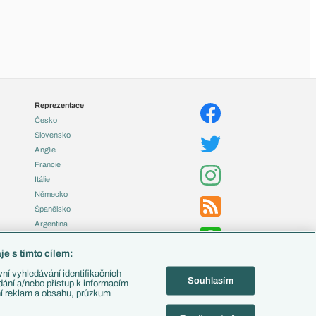
Reprezentace
Česko
Slovensko
Anglie
Francie
Itálie
Německo
Španělsko
Argentina
Brazílie
e s tímto cílem:
Přestupy
ní vyhledávání identifikačních
Souhlasím
Zápasy
ádání a/nebo přístup k informacím
ní reklam a obsahu, průzkum
Livescore