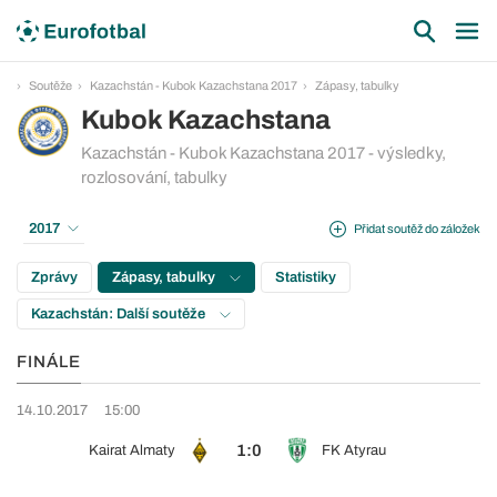
Soutěže
Kazachstán - Kubok Kazachstana 2017
Zápasy, tabulky
Kubok Kazachstana
Kazachstán - Kubok Kazachstana 2017 - výsledky,
rozlosování, tabulky
2017
Přidat soutěž do záložek
Zprávy
Zápasy, tabulky
Statistiky
Kazachstán: Další soutěže
FINÁLE
14.10.2017
15:00
1:0
Kairat Almaty
FK Atyrau