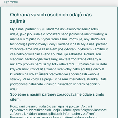
Liga mistrů
Evropská liga
Reprezentace
Konferenční liga
Česko
Ochrana vašich osobních údajů nás
Mistrovství světa
Slovensko
zajímá
Liga národů
Anglie
Francie
My a naši partneři
999
ukládáme do vašeho zařízení osobní
Témata
Itálie
údaje, jako jsou údaje o prohlížení nebo jedinečné identifikátory, a
Představení týmů MS
Německo
máme k nim přístup. Výběr Souhlasím umožňuje, aby sledovací
EuroSkauting
Španělsko
technologie podporovaly účely uvedené v části My a naši partneři
PL v kostce
Argentina
zpracováváme údaje za účelem poskytování. Výběrem Zamítnout
Evropské koeficienty
Brazílie
vše nebo odvoláním svého souhlasu je zakážete. Pokud jsou
Přestupy
sledovací technologie zakázány, některé zobrazené obsahy a
Přestupové spekulace
reklamy pro vás nemusí být tolik relevantní. Tuto nabídku můžete
Přestupy
Zranění
kdykoli znovu zobrazit a změnit své volby nebo souhlas odvolat
Zápasy
kliknutím na odkaz Řízení předvoleb ve spodní části webové
Livescore
stránky. Vaše volby se projeví v našem Internetová stránka. Další
Kluby
Tipovací soutěž
podrobnosti naleznete v našich Zásadách ochrany osobních
Arsenal FC
Fotbal TV
údajů.
Chelsea FC
Společně s našimi partnery zpracováváme údaje s tímto
Manchester United
cílem:
AC Milán
Juventus FC
Používání přesných údajů o zeměpisné poloze . Aktivní
Bayern Mnichov
vyhledávání identifikačních údajů v rámci specifických vlastností
zařízení . Ukládání a/nebo přístup k informacím v zařízení .
FC Barcelona
Personalizovaná reklama a obsah, měření reklam a obsahu,