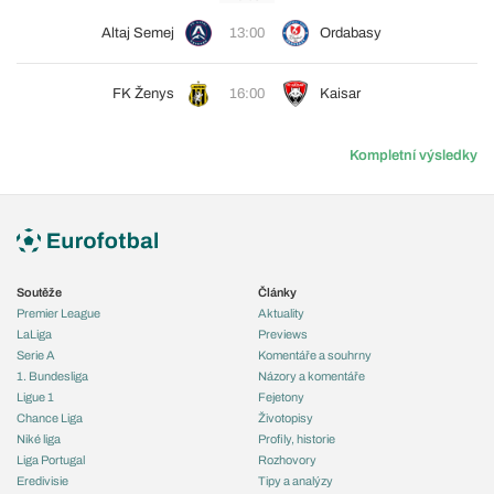
Altaj Semej
13:00
Ordabasy
FK Ženys
16:00
Kaisar
Kompletní výsledky
Soutěže
Články
Premier League
Aktuality
LaLiga
Previews
Serie A
Komentáře a souhrny
1. Bundesliga
Názory a komentáře
Ligue 1
Fejetony
Chance Liga
Životopisy
Niké liga
Profily, historie
Liga Portugal
Rozhovory
Eredivisie
Tipy a analýzy