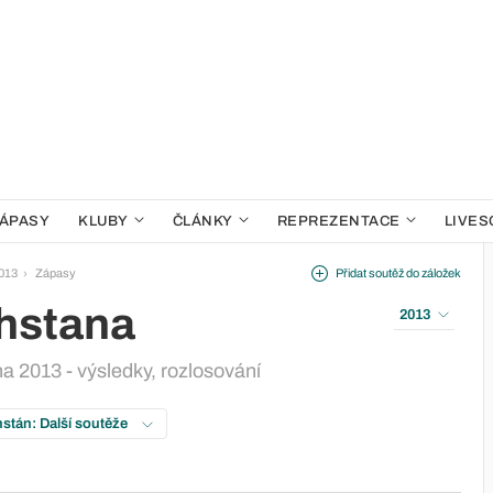
ÁPASY
KLUBY
ČLÁNKY
REPREZENTACE
LIVES
013
Zápasy
Přidat soutěž do záložek
hstana
2013
 2013 - výsledky, rozlosování
stán: Další soutěže