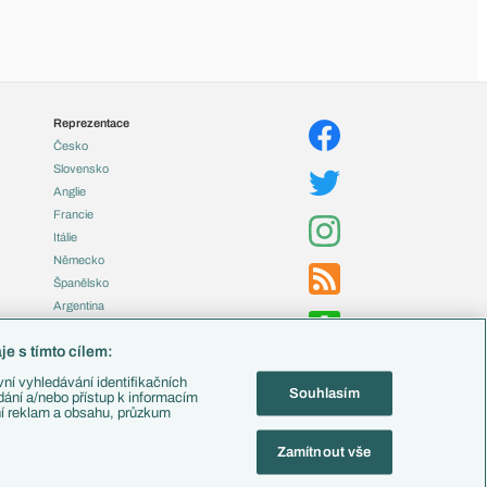
Reprezentace
Česko
Slovensko
Anglie
Francie
Itálie
Německo
Španělsko
Argentina
Brazílie
e s tímto cílem:
Přestupy
ní vyhledávání identifikačních
Souhlasím
Zápasy
ádání a/nebo přístup k informacím
ní reklam a obsahu, průzkum
Livescore
Tipovací soutěž
Zamítnout vše
Fotbal TV