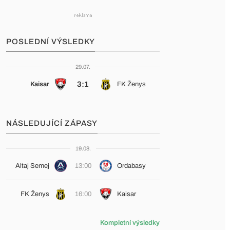
POSLEDNÍ VÝSLEDKY
29.07.
3:1
Kaisar
FK Ženys
NÁSLEDUJÍCÍ ZÁPASY
19.08.
Altaj Semej
13:00
Ordabasy
FK Ženys
16:00
Kaisar
Kompletní výsledky