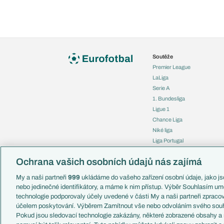
Soutěže
Premier League
LaLiga
Serie A
1. Bundesliga
Ligue 1
Chance Liga
Niké liga
Liga Portugal
Eredivisie
Ochrana vašich osobních údajů nás zajímá
Liga mistrů
Evropská liga
My a naši partneři
999
ukládáme do vašeho zařízení osobní údaje, jako jso
Konferenční liga
nebo jedinečné identifikátory, a máme k nim přístup. Výběr Souhlasím um
Mistrovství světa
technologie podporovaly účely uvedené v části My a naši partneři zprac
Liga národů
účelem poskytování. Výběrem Zamítnout vše nebo odvoláním svého souh
Pokud jsou sledovací technologie zakázány, některé zobrazené obsahy a