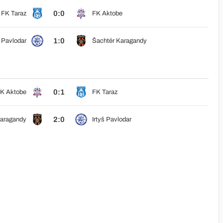
0:0
FK Taraz
FK Aktobe
1:0
š Pavlodar
Šachtër Karagandy
0:1
K Aktobe
FK Taraz
2:0
Karagandy
Irtyš Pavlodar