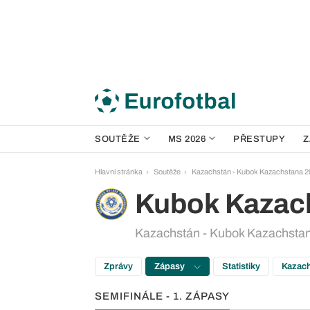
SOUTĚŽE
MS 2026
PŘESTUPY
Z
Hlavní stránka
Soutěže
Kazachstán - Kubok Kazachstana 2
Kubok Kazac
Kazachstán - Kubok Kazachstana
Zprávy
Zápasy
Statistiky
Kazach
SEMIFINÁLE - 1. ZÁPASY