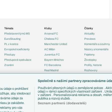
Témata
Kluby
Články
Představení týmů MS
Arsenal FC
Aktuality
EuroSkauting
Chelsea FC
Previews
PL v kostce
Manchester United
Komentáře a souhrny
Evropské koeficienty
AC Milán
Názory a komentáře
Přestupy
Juventus FC
Fejetony
Přestupové spekulace
Bayern Mnichov
Životopisy
Zranění
FC Barcelona
Profily, historie
Real Madrid
Rozhovory
Tipy a analýzy
Společně s našimi partnery zpracováváme údaj
Používání přesných údajů o zeměpisné poloze . Aktiv
u údaje o prohlížení
údajů v rámci specifických vlastností zařízení . Ukl
ožňuje, aby sledovací
v zařízení . Personalizovaná reklama a obsah, měře
ováváme údaje za
publika a rozvoj služeb .
lasu je zakážete.
Seznam partnerů (dodavatelů)
 reklamy pro vás