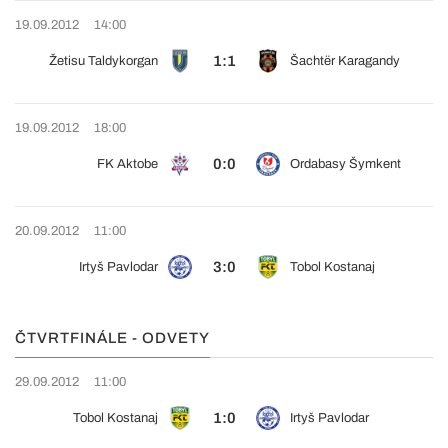
19.09.2012
14:00
1:1
Žetisu Taldykorgan
Šachtër Karagandy
19.09.2012
18:00
0:0
FK Aktobe
Ordabasy Šymkent
20.09.2012
11:00
3:0
Irtyš Pavlodar
Tobol Kostanaj
ČTVRTFINÁLE - ODVETY
29.09.2012
11:00
1:0
Tobol Kostanaj
Irtyš Pavlodar