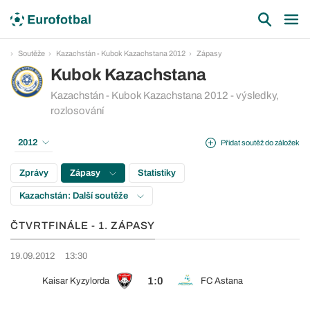
Soutěže
Kazachstán - Kubok Kazachstana 2012
Zápasy
Kubok Kazachstana
Kazachstán - Kubok Kazachstana 2012 - výsledky,
rozlosování
2012
Přidat soutěž do záložek
Zprávy
Zápasy
Statistiky
Kazachstán: Další soutěže
ČTVRTFINÁLE - 1. ZÁPASY
19.09.2012
13:30
1:0
Kaisar Kyzylorda
FC Astana