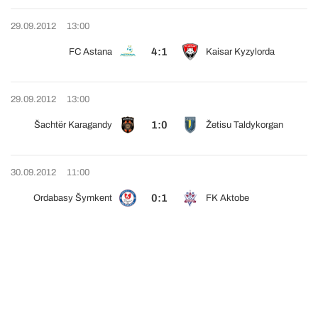
29.09.2012
13:00
4:1
FC Astana
Kaisar Kyzylorda
29.09.2012
13:00
1:0
Šachtër Karagandy
Žetisu Taldykorgan
30.09.2012
11:00
0:1
Ordabasy Šymkent
FK Aktobe