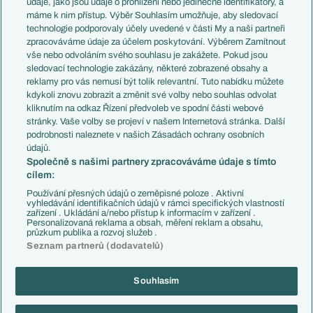
údaje, jako jsou údaje o prohlížení nebo jedinečné identifikátory, a
Představení týmů MS
Německo
máme k nim přístup. Výběr Souhlasím umožňuje, aby sledovací
EuroSkauting
Španělsko
technologie podporovaly účely uvedené v části My a naši partneři
PL v kostce
Argentina
zpracováváme údaje za účelem poskytování. Výběrem Zamítnout
Evropské koeficienty
Brazílie
vše nebo odvoláním svého souhlasu je zakážete. Pokud jsou
Přestupy
sledovací technologie zakázány, některé zobrazené obsahy a
Přestupové spekulace
reklamy pro vás nemusí být tolik relevantní. Tuto nabídku můžete
Přestupy
Zranění
kdykoli znovu zobrazit a změnit své volby nebo souhlas odvolat
Zápasy
kliknutím na odkaz Řízení předvoleb ve spodní části webové
Livescore
stránky. Vaše volby se projeví v našem Internetová stránka. Další
Kluby
Tipovací soutěž
podrobnosti naleznete v našich Zásadách ochrany osobních
Arsenal FC
Fotbal TV
údajů.
Chelsea FC
Společně s našimi partnery zpracováváme údaje s tímto
Manchester United
cílem:
AC Milán
Juventus FC
Používání přesných údajů o zeměpisné poloze . Aktivní
Bayern Mnichov
vyhledávání identifikačních údajů v rámci specifických vlastností
zařízení . Ukládání a/nebo přístup k informacím v zařízení .
FC Barcelona
Personalizovaná reklama a obsah, měření reklam a obsahu,
Real Madrid
průzkum publika a rozvoj služeb .
Seznam partnerů (dodavatelů)
Souhlasím
Copyright © 2001-2026 EuroFotbal.cz. Využíváme zpravodajství ČTK.