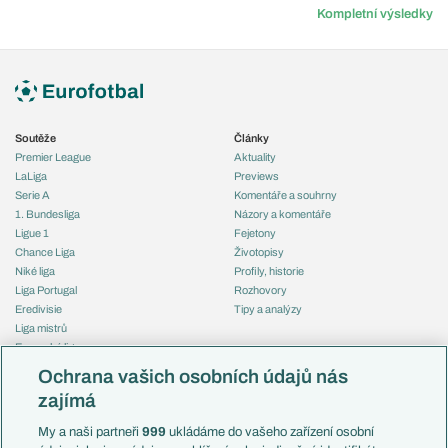
Kompletní výsledky
Soutěže
Články
Premier League
Aktuality
LaLiga
Previews
Serie A
Komentáře a souhrny
1. Bundesliga
Názory a komentáře
Ligue 1
Fejetony
Chance Liga
Životopisy
Niké liga
Profily, historie
Liga Portugal
Rozhovory
Eredivisie
Tipy a analýzy
Liga mistrů
Evropská liga
Reprezentace
Konferenční liga
Česko
Ochrana vašich osobních údajů nás
Mistrovství světa
Slovensko
zajímá
Liga národů
Anglie
Francie
My a naši partneři
999
ukládáme do vašeho zařízení osobní
Témata
Itálie