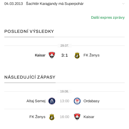
04.03.2013
Šachtër Karagandy má Superpohár
Další expres zprávy
POSLEDNÍ VÝSLEDKY
29.07.
3:1
Kaisar
FK Ženys
NÁSLEDUJÍCÍ ZÁPASY
19.08.
Altaj Semej
13:00
Ordabasy
FK Ženys
16:00
Kaisar