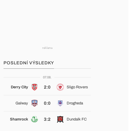
POSLEDNÍ VÝSLEDKY
07.08.
2:0
Derry City
Sligo Rovers
0:0
Galway
Drogheda
3:2
Shamrock
Dundalk FC