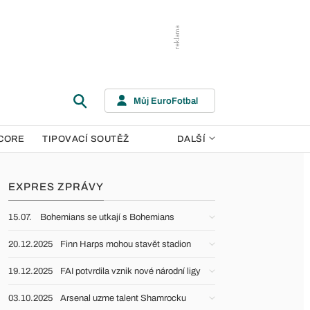
Můj EuroFotbal
CORE
TIPOVACÍ SOUTĚŽ
DALŠÍ
EXPRES ZPRÁVY
15.07.
Bohemians se utkají s Bohemians
20.12.2025
Finn Harps mohou stavět stadion
19.12.2025
FAI potvrdila vznik nové národní ligy
03.10.2025
Arsenal uzme talent Shamrocku