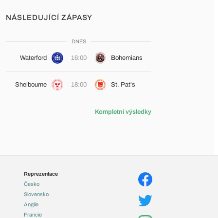
NÁSLEDUJÍCÍ ZÁPASY
DNES
Waterford
16:00
Bohemians
Shelbourne
18:00
St. Pat's
Kompletní výsledky
Reprezentace
Česko
Slovensko
Anglie
Francie