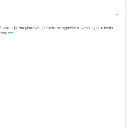
Jste-li již zaregistrován, přihlašte se vyplněním svého loginu a hesla
ůžete
zde
.