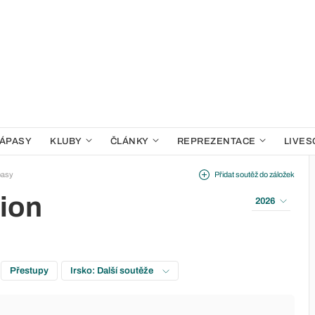
ÁPASY
KLUBY
ČLÁNKY
REPREZENTACE
LIVES
pasy
Přidat soutěž do záložek
sion
2026
Přestupy
Irsko: Další soutěže