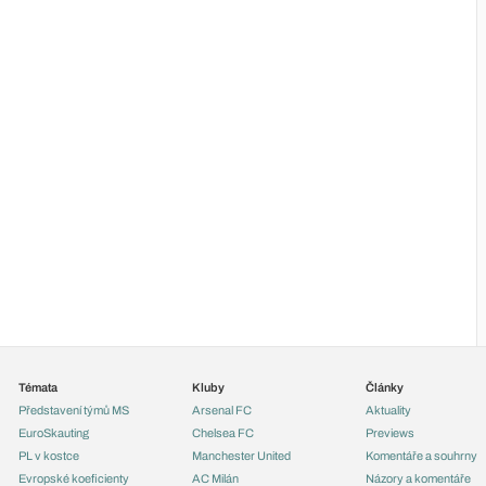
Témata
Kluby
Články
Představení týmů MS
Arsenal FC
Aktuality
EuroSkauting
Chelsea FC
Previews
PL v kostce
Manchester United
Komentáře a souhrny
Evropské koeficienty
AC Milán
Názory a komentáře