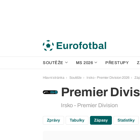
SOUTĚŽE
MS 2026
PŘESTUPY
Z
Hlavní stránka
Soutěže
Irsko - Premier Division 2026
Zá
Premier Divi
Irsko - Premier Division
Zprávy
Tabulky
Zápasy
Statistiky