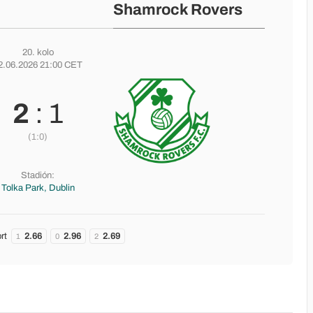
Shamrock Rovers
20. kolo
2.06.2026 21:00 CET
2
: 1
(1:0)
Stadión:
Tolka Park, Dublin
rt
2.66
2.96
2.69
1
0
2