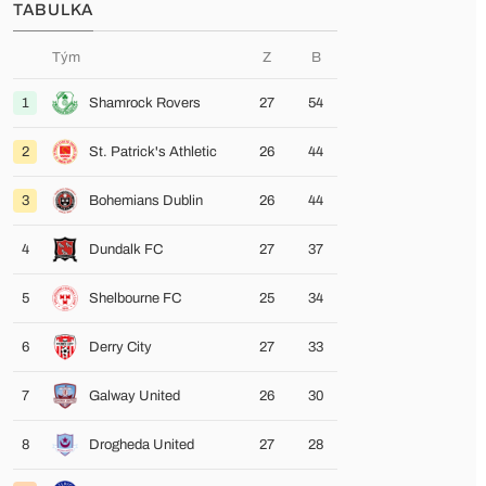
TABULKA
Tým
Z
B
1
Shamrock Rovers
27
54
2
St. Patrick's Athletic
26
44
3
Bohemians Dublin
26
44
4
Dundalk FC
27
37
5
Shelbourne FC
25
34
6
Derry City
27
33
7
Galway United
26
30
8
Drogheda United
27
28