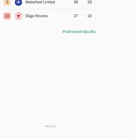
9
Waterford United
26
25
10
Sligo Rovers
27
22
Podrobné tabulky