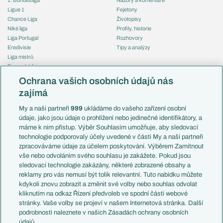
Ligue 1
Fejetony
Chance Liga
Životopisy
Niké liga
Profily, historie
Liga Portugal
Rozhovory
Eredivisie
Tipy a analýzy
Liga mistrů
Evropská liga
Reprezentace
Konferenční liga
Česko
Ochrana vašich osobních údajů nás
Mistrovství světa
Slovensko
zajímá
Liga národů
Anglie
Francie
My a naši partneři
999
ukládáme do vašeho zařízení osobní
Témata
Itálie
údaje, jako jsou údaje o prohlížení nebo jedinečné identifikátory, a
Představení týmů MS
Německo
máme k nim přístup. Výběr Souhlasím umožňuje, aby sledovací
EuroSkauting
Španělsko
technologie podporovaly účely uvedené v části My a naši partneři
PL v kostce
Argentina
zpracováváme údaje za účelem poskytování. Výběrem Zamítnout
Evropské koeficienty
Brazílie
vše nebo odvoláním svého souhlasu je zakážete. Pokud jsou
Přestupy
sledovací technologie zakázány, některé zobrazené obsahy a
Přestupové spekulace
reklamy pro vás nemusí být tolik relevantní. Tuto nabídku můžete
Přestupy
Zranění
kdykoli znovu zobrazit a změnit své volby nebo souhlas odvolat
Zápasy
kliknutím na odkaz Řízení předvoleb ve spodní části webové
Livescore
stránky. Vaše volby se projeví v našem Internetová stránka. Další
Kluby
Tipovací soutěž
podrobnosti naleznete v našich Zásadách ochrany osobních
Arsenal FC
Fotbal TV
údajů.
Chelsea FC