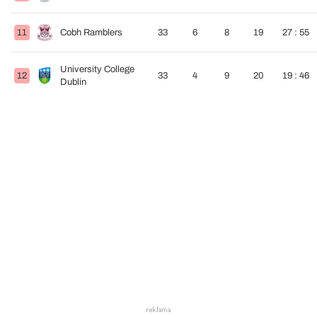
11
Cobh Ramblers
33
6
8
19
27 : 55
University College
12
33
4
9
20
19 : 46
Dublin