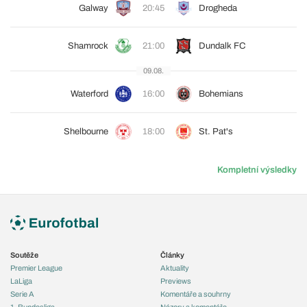
Galway
20:45
Drogheda
Shamrock
21:00
Dundalk FC
09.08.
Waterford
16:00
Bohemians
Shelbourne
18:00
St. Pat's
Kompletní výsledky
Soutěže
Články
Premier League
Aktuality
LaLiga
Previews
Serie A
Komentáře a souhrny
1. Bundesliga
Názory a komentáře