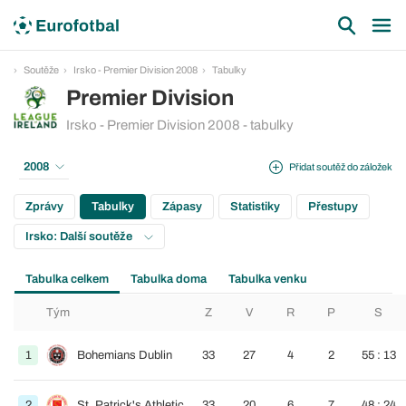
Soutěže
Irsko - Premier Division 2008
Tabulky
Premier Division
Irsko - Premier Division 2008 - tabulky
2008
Přidat soutěž do záložek
Zprávy
Tabulky
Zápasy
Statistiky
Přestupy
Irsko: Další soutěže
Tabulka celkem
Tabulka doma
Tabulka venku
Tým
Z
V
R
P
S
1
Bohemians Dublin
33
27
4
2
55 : 13
2
St. Patrick's Athletic
33
20
6
7
48 : 24