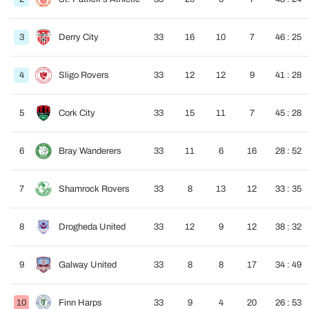
3
Derry City
33
16
10
7
46 : 25
4
Sligo Rovers
33
12
12
9
41 : 28
5
Cork City
33
15
11
7
45 : 28
6
Bray Wanderers
33
11
6
16
28 : 52
7
Shamrock Rovers
33
8
13
12
33 : 35
8
Drogheda United
33
12
9
12
38 : 32
9
Galway United
33
8
8
17
34 : 49
10
Finn Harps
33
9
4
20
26 : 53