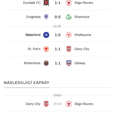
1:1
Dundalk FC
Sligo Rovers
0:0
Drogheda
Shamrock
02.08.
1:0
Waterford
Shelbourne
1:1
St. Pat's
Derry City
1:1
Bohemians
Galway
NÁSLEDUJÍCÍ ZÁPASY
DNES
Derry City
20:45
Sligo Rovers