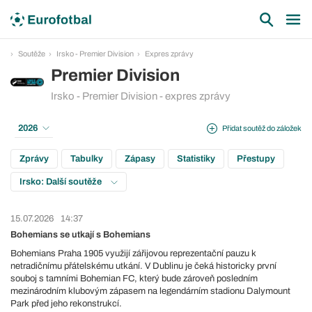
Soutěže
Irsko - Premier Division
Expres zprávy
Premier Division
Irsko - Premier Division - expres zprávy
2026
Přidat soutěž do záložek
Zprávy
Tabulky
Zápasy
Statistiky
Přestupy
Irsko: Další soutěže
15.07.2026
14:37
Bohemians se utkají s Bohemians
Bohemians Praha 1905 využijí zářijovou reprezentační pauzu k
netradičnímu přátelskému utkání. V Dublinu je čeká historicky první
souboj s tamními Bohemian FC, který bude zároveň posledním
mezinárodním klubovým zápasem na legendárním stadionu Dalymount
Park před jeho rekonstrukcí.