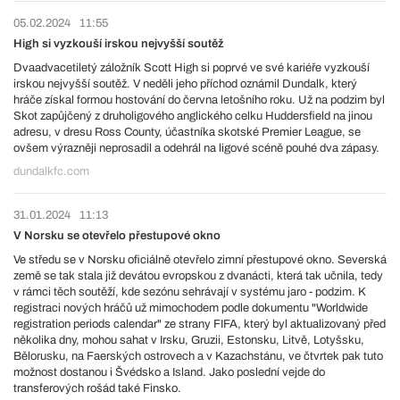
05.02.2024
11:55
High si vyzkouší irskou nejvyšší soutěž
Dvaadvacetiletý záložník Scott High si poprvé ve své kariéře vyzkouší
irskou nejvyšší soutěž. V neděli jeho příchod oznámil Dundalk, který
hráče získal formou hostování do června letošního roku. Už na podzim byl
Skot zapůjčený z druholigového anglického celku Huddersfield na jinou
adresu, v dresu Ross County, účastníka skotské Premier League, se
ovšem výrazněji neprosadil a odehrál na ligové scéně pouhé dva zápasy.
dundalkfc.com
31.01.2024
11:13
V Norsku se otevřelo přestupové okno
Ve středu se v Norsku oficiálně otevřelo zimní přestupové okno. Severská
země se tak stala již devátou evropskou z dvanácti, která tak učnila, tedy
v rámci těch soutěží, kde sezónu sehrávají v systému jaro - podzim. K
registraci nových hráčů už mimochodem podle dokumentu "Worldwide
registration periods calendar" ze strany FIFA, který byl aktualizovaný před
několika dny, mohou sahat v Irsku, Gruzii, Estonsku, Litvě, Lotyšsku,
Bělorusku, na Faerských ostrovech a v Kazachstánu, ve čtvrtek pak tuto
možnost dostanou i Švédsko a Island. Jako poslední vejde do
transferových rošád také Finsko.