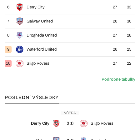
6
Derry City
27
33
7
Galway United
26
30
8
Drogheda United
27
28
9
Waterford United
26
25
10
Sligo Rovers
27
22
Podrobné tabulky
POSLEDNÍ VÝSLEDKY
VČERA
2:0
Derry City
Sligo Rovers