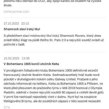
přelomu roku odchází do UCD, aby spojil kariéru se studiem na vysoké
škole.
irishexaminer.com
27.10.2023
23:10
Shamrock slaví irský titul
S předstihem slaví mistrovský titul irský Shamrock Rovers, který dnes
zvládl těžký šlágr na půdě třetího St. Pats 2:0 a nejvyšší soutěž ovládl už
počtvrté v řadě.
15.02.2023
13:36
V Bohemians 1905 končí útočník Keita
V prvoligovém fotbalovém klubu Bohemians 1905 definitivně skončil
francouzský útočník Ibrahim Keita. Sedmadvacetiletý hráč bude nově
působit v druholigovém irském celku Galway United. Pražané o jeho
odchodu informovali na twitteru. Keita za Bohemians 1905 a Příbram, ve
které před přesunem do pražského týmu v létě 2019 hostoval z Olympie
Radotín, odehrál v české nejvyšší soutěži 80 zápasů a vstřelil devět gólů.
V první lize nastoupil naposledy vloni v dubnu. Nyní byl na soupisce
třetiligového B-týmu, ale do soutěžních zápasů v této sezoně nezasáhl.
ČTK