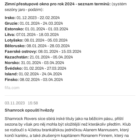
Zimní přestupové okno pro rok 2024 - seznam termínů:
(systém
sezóny jaro - podzim):
Irsko:
01.12.2023 - 22.02.2024
Gruzie:
01.01.2024 - 24.03.2024
Estonsko:
01.01.2024 - 01.03.2024
Litva:
07.01.2024 - 18.03.2024
Lotyšsko:
08.01.2024 - 05.03.2024
Bělorusko:
08.01.2024 - 28.03.2024
Faerské ostrovy:
08.01.2024 - 15.03.2024
Kazachstán:
21.01.2024 - 05.04.2024
Norsko:
31.01.2024 - 03.04.2024
Švédsko:
01.02.2024 - 27.03.2024
Island:
01.02.2024 - 24.04.2024
Finsko:
08.02.2024 - 03.04.2024
fifa.com
03.11.2023
15:58
Shamrock opouští hvězdy
Shamrock Rovers sice sbírá irské tituly jako na běžícím pásu, příští
sezona by však pro něj mohla být složitější než kterákoliv předtím. Klub
se rozloučí s 41letou brankářskou jedničkou Alanem Mannusem, který
končí kariéru, a také zkušeným kapitánem Ronanem Finnem, který na