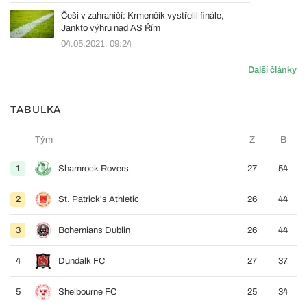
Češi v zahraničí: Krmenčík vystřelil finále,
Jankto výhru nad AS Řím
04.05.2021, 09:24
Další články
TABULKA
Tým
Z
B
1
Shamrock Rovers
27
54
2
St. Patrick's Athletic
26
44
3
Bohemians Dublin
26
44
4
Dundalk FC
27
37
5
Shelbourne FC
25
34