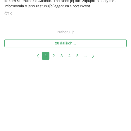
irském St. Patrick's Athletic. The Reds jej tam zapůjčili na celý rok.
Informovala o jeho zastupující agentura Sport Invest.
ČTK
Nahoru
20 dalších...
1
2
3
4
5
…