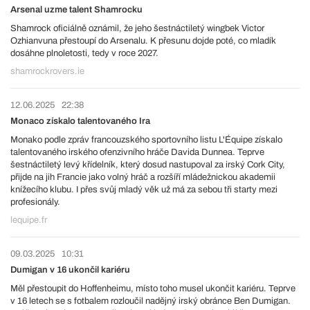
Arsenal uzme talent Shamrocku
Shamrock oficiálně oznámil, že jeho šestnáctiletý wingbek Victor
Ozhianvuna přestoupí do Arsenalu. K přesunu dojde poté, co mladík
dosáhne plnoletosti, tedy v roce 2027.
shamrockrovers.ie
12.06.2025
22:38
Monaco získalo talentovaného Ira
Monako podle zpráv francouzského sportovního listu L'Équipe získalo
talentovaného irského ofenzivního hráče Davida Dunnea. Teprve
šestnáctiletý levý křídelník, který dosud nastupoval za irský Cork City,
přijde na jih Francie jako volný hráč a rozšíří mládežnickou akademii
knížecího klubu. I přes svůj mladý věk už má za sebou tři starty mezi
profesionály.
lequipe.fr
09.03.2025
10:31
Dumigan v 16 ukončil kariéru
Měl přestoupit do Hoffenheimu, místo toho musel ukončit kariéru. Teprve
v 16 letech se s fotbalem rozloučil nadějný irský obránce Ben Dumigan.