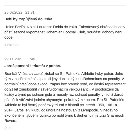
25.07.2022
21:31
Dehl byl zapůjčený do Irska
Union Berlín uvolnil Laurenze Dehla do Irska. Talentovaný obránce bude v
příští sezoně vypomáhat Bohemian Football Club, součástí dohody není
opce.
kicker.de
29.11.2021
11:49
Jaroš pomohl k triumfu v poháru
Brankář Vítězslav Jaroš získal se St. Patrick's Athletic Irský pohár. Jeho
tým v nedělním finále porazil jiný dublinský klub Bohemians na penalty. V
normální hrací době skončil zápas bez branek poté, co český reprezentant
do 21 let zneškodnil v závěru domácím velkou šanci. V prodloužení dal
každý z týmů po jednom gólu a musely rozhodnout penalty, v nichž Jaroš
přispěl k vítězství jedním chyceným pokutovým kopem. Pro St. Patrick's
Athletic to byl čtvrtý pohárový triumf v historii po letech 1959, 1961 a
2014. Jaroš je v klubu od února na hostování z Liverpoolu. V nedávno
skončeném ligovém ročníku pomohl týmu k druhému místu za Shamrock
Rovers.
ČTK