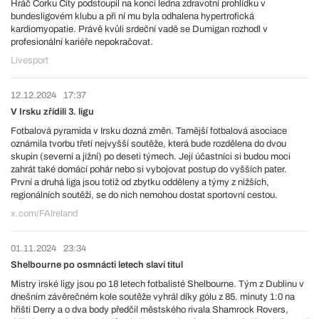
Hráč Corku City podstoupil na konci ledna zdravotní prohlídku v
bundesligovém klubu a při ní mu byla odhalena hypertrofická
kardiomyopatie. Právě kvůli srdeční vadě se Dumigan rozhodl v
profesionální kariéře nepokračovat.
Livesport
12.12.2024
17:37
V Irsku zřídili 3. ligu
Fotbalová pyramida v Irsku dozná změn. Tamější fotbalová asociace
oznámila tvorbu třetí nejvyšší soutěže, která bude rozdělena do dvou
skupin (severní a jižní) po deseti týmech. Její účastníci si budou moci
zahrát také domácí pohár nebo si vybojovat postup do vyšších pater.
První a druhá liga jsou totiž od zbytku odděleny a týmy z nižších,
regionálních soutěží, se do nich nemohou dostat sportovní cestou.
x.com/FAIreland
01.11.2024
23:34
Shelbourne po osmnácti letech slaví titul
Mistry irské ligy jsou po 18 letech fotbalisté Shelbourne. Tým z Dublinu v
dnešním závěrečném kole soutěže vyhrál díky gólu z 85. minuty 1:0 na
hřišti Derry a o dva body předčil městského rivala Shamrock Rovers,