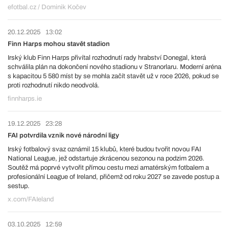
efotbal.cz / Dominik Kočev
20.12.2025
13:02
Finn Harps mohou stavět stadion
Irský klub Finn Harps přivítal rozhodnutí rady hrabství Donegal, která
schválila plán na dokončení nového stadionu v Stranorlaru. Moderní aréna
s kapacitou 5 580 míst by se mohla začít stavět už v roce 2026, pokud se
proti rozhodnutí nikdo neodvolá.
finnharps.ie
19.12.2025
23:28
FAI potvrdila vznik nové národní ligy
Irský fotbalový svaz oznámil 15 klubů, které budou tvořit novou FAI
National League, jež odstartuje zkrácenou sezonou na podzim 2026.
Soutěž má poprvé vytvořit přímou cestu mezi amatérským fotbalem a
profesionální League of Ireland, přičemž od roku 2027 se zavede postup a
sestup.
x.com/FAIeland
03.10.2025
12:59