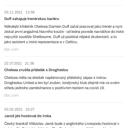
03.11.2021
13:56
Duff zahajuje trenérskou kariéru
Někdejší křídelník Chelsea Damien Duff začal pracovat jako trenér a nyní
získal první angažmá hlavního kouče - od ledna povede navrátilce do irské
nejvyšší soutěže Shelbourne. Duff už posbíral nějaké zkušenosti, a to
jako asistent u irské reprezentace a v Celticu.
bbc.com
22.07.2021
21:36
Chelsea zrušila přátelák s Droghedou
Chelsea měla na dnešek naplánovaný přátelský zápas s irskou
Droghedou United a ten byl zrušen, londýnský klub zřejmě má ve svém
středu jednoho zaměstnance s pozitivním testem na covid-19.
bbc.com
03.02.2021
16:27
Jaroš jde hostovat do Irska
Český brankář Vítězslav Jaroš bude z anglického Liverpoolu hostovat v