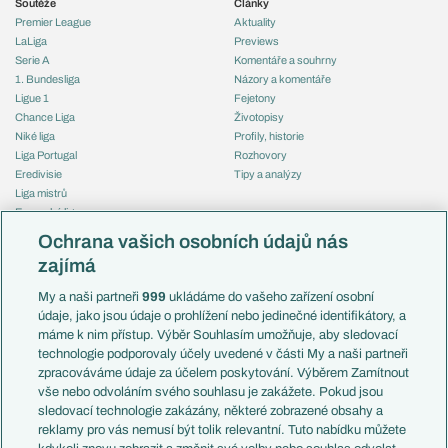
Soutěže
Články
Premier League
Aktuality
LaLiga
Previews
Serie A
Komentáře a souhrny
1. Bundesliga
Názory a komentáře
Ligue 1
Fejetony
Chance Liga
Životopisy
Niké liga
Profily, historie
Liga Portugal
Rozhovory
Eredivisie
Tipy a analýzy
Liga mistrů
Evropská liga
Reprezentace
Konferenční liga
Česko
Ochrana vašich osobních údajů nás
Mistrovství světa
Slovensko
zajímá
Liga národů
Anglie
Francie
My a naši partneři
999
ukládáme do vašeho zařízení osobní
Témata
Itálie
údaje, jako jsou údaje o prohlížení nebo jedinečné identifikátory, a
Představení týmů MS
Německo
máme k nim přístup. Výběr Souhlasím umožňuje, aby sledovací
EuroSkauting
Španělsko
technologie podporovaly účely uvedené v části My a naši partneři
PL v kostce
Argentina
zpracováváme údaje za účelem poskytování. Výběrem Zamítnout
Evropské koeficienty
Brazílie
vše nebo odvoláním svého souhlasu je zakážete. Pokud jsou
Přestupy
sledovací technologie zakázány, některé zobrazené obsahy a
Přestupové spekulace
reklamy pro vás nemusí být tolik relevantní. Tuto nabídku můžete
Přestupy
Zranění