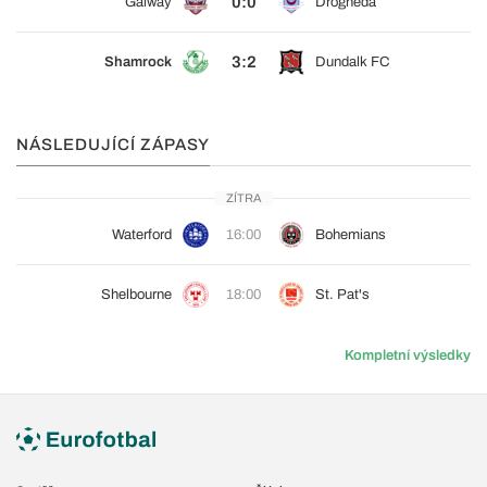
0:0
Galway
Drogheda
3:2
Shamrock
Dundalk FC
NÁSLEDUJÍCÍ ZÁPASY
ZÍTRA
Waterford
16:00
Bohemians
Shelbourne
18:00
St. Pat's
Kompletní výsledky