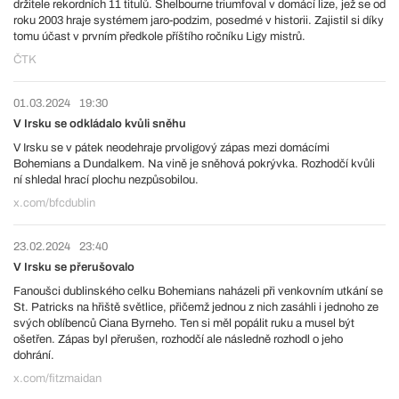
držitele rekordních 11 titulů. Shelbourne triumfoval v domácí lize, jež se od
roku 2003 hraje systémem jaro-podzim, posedmé v historii. Zajistil si díky
tomu účast v prvním předkole příštího ročníku Ligy mistrů.
ČTK
01.03.2024
19:30
V Irsku se odkládalo kvůli sněhu
V Irsku se v pátek neodehraje prvoligový zápas mezi domácími
Bohemians a Dundalkem. Na vině je sněhová pokrývka. Rozhodčí kvůli
ní shledal hrací plochu nezpůsobilou.
x.com/bfcdublin
23.02.2024
23:40
V Irsku se přerušovalo
Fanoušci dublinského celku Bohemians naházeli při venkovním utkání se
St. Patricks na hřiště světlice, přičemž jednou z nich zasáhli i jednoho ze
svých oblíbenců Ciana Byrneho. Ten si měl popálit ruku a musel být
ošetřen. Zápas byl přerušen, rozhodčí ale následně rozhodl o jeho
dohrání.
x.com/fitzmaidan