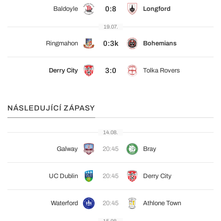
0:8
Baldoyle
Longford
19.07.
0:3k
Ringmahon
Bohemians
3:0
Derry City
Tolka Rovers
NÁSLEDUJÍCÍ ZÁPASY
14.08.
Galway
20:45
Bray
UC Dublin
20:45
Derry City
Waterford
20:45
Athlone Town