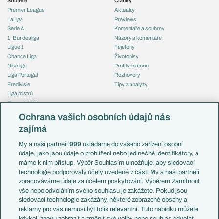
Soutěže
Články
Premier League
Aktuality
LaLiga
Previews
Serie A
Komentáře a souhrny
1. Bundesliga
Názory a komentáře
Ligue 1
Fejetony
Chance Liga
Životopisy
Niké liga
Profily, historie
Liga Portugal
Rozhovory
Eredivisie
Tipy a analýzy
Liga mistrů
Evropská liga
Reprezentace
Konferenční liga
Česko
Ochrana vašich osobních údajů nás
Mistrovství světa
Slovensko
zajímá
Liga národů
Anglie
Francie
My a naši partneři
999
ukládáme do vašeho zařízení osobní
Témata
Itálie
údaje, jako jsou údaje o prohlížení nebo jedinečné identifikátory, a
Představení týmů MS
Německo
máme k nim přístup. Výběr Souhlasím umožňuje, aby sledovací
EuroSkauting
Španělsko
technologie podporovaly účely uvedené v části My a naši partneři
PL v kostce
Argentina
zpracováváme údaje za účelem poskytování. Výběrem Zamítnout
Evropské koeficienty
Brazílie
vše nebo odvoláním svého souhlasu je zakážete. Pokud jsou
Přestupy
sledovací technologie zakázány, některé zobrazené obsahy a
Přestupové spekulace
reklamy pro vás nemusí být tolik relevantní. Tuto nabídku můžete
Přestupy
Zranění
kdykoli znovu zobrazit a změnit své volby nebo souhlas odvolat