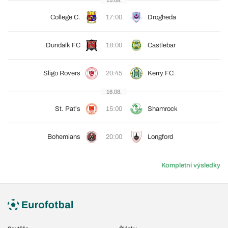
15.08.
College C.
17:00
Drogheda
Dundalk FC
18:00
Castlebar
Sligo Rovers
20:45
Kerry FC
16.08.
St. Pat's
15:00
Shamrock
Bohemians
20:00
Longford
Kompletní výsledky