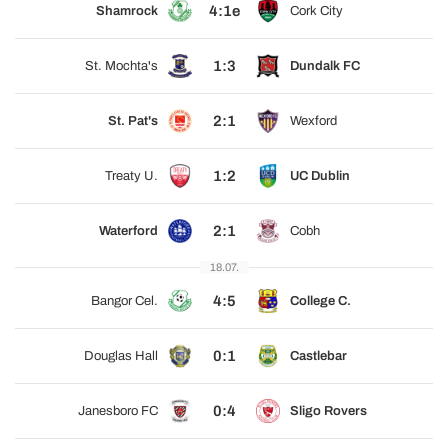
4:1e
Shamrock
Cork City
1:3
St. Mochta's
Dundalk FC
2:1
St. Pat's
Wexford
1:2
Treaty U.
UC Dublin
2:1
Waterford
Cobh
18.07.
4:5
Bangor Cel.
College C.
0:1
Douglas Hall
Castlebar
0:4
Janesboro FC
Sligo Rovers