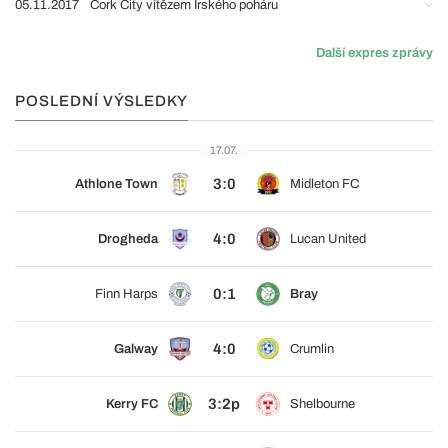
05.11.2017
Cork City vítězem Irského poháru
Další expres zprávy
POSLEDNÍ VÝSLEDKY
17.07.
3:0
Athlone Town
Midleton FC
4:0
Drogheda
Lucan United
0:1
Finn Harps
Bray
4:0
Galway
Crumlin
3:2p
Kerry FC
Shelbourne