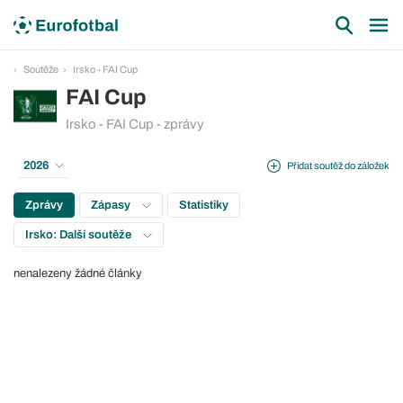
Soutěže
Irsko - FAI Cup
FAI Cup
Irsko - FAI Cup - zprávy
2026
Přidat soutěž do záložek
Zprávy
Zápasy
Statistiky
Irsko: Další soutěže
nenalezeny žádné články