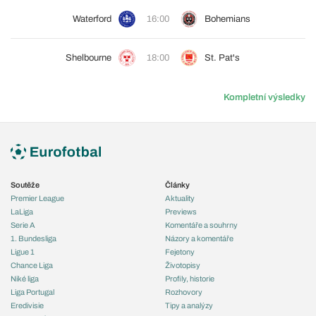
Waterford
16:00
Bohemians
Shelbourne
18:00
St. Pat's
Kompletní výsledky
Soutěže
Články
Premier League
Aktuality
LaLiga
Previews
Serie A
Komentáře a souhrny
1. Bundesliga
Názory a komentáře
Ligue 1
Fejetony
Chance Liga
Životopisy
Niké liga
Profily, historie
Liga Portugal
Rozhovory
Eredivisie
Tipy a analýzy