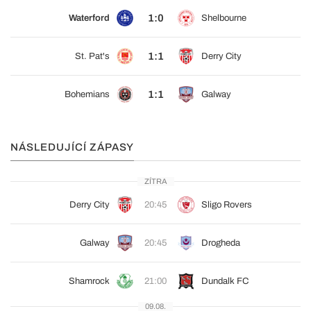
1:0
Waterford
Shelbourne
1:1
St. Pat's
Derry City
1:1
Bohemians
Galway
NÁSLEDUJÍCÍ ZÁPASY
ZÍTRA
Derry City
20:45
Sligo Rovers
Galway
20:45
Drogheda
Shamrock
21:00
Dundalk FC
09.08.