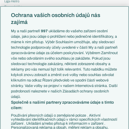
Liga mistrů
Evropská liga
Reprezentace
Konferenční liga
Česko
Ochrana vašich osobních údajů nás
Mistrovství světa
Slovensko
zajímá
Liga národů
Anglie
Francie
My a naši partneři
997
ukládáme do vašeho zařízení osobní
Témata
Itálie
údaje, jako jsou údaje o prohlížení nebo jedinečné identifikátory, a
Představení týmů MS
Německo
máme k nim přístup. Výběr Souhlasím umožňuje, aby sledovací
EuroSkauting
Španělsko
technologie podporovaly účely uvedené v části My a naši partneři
PL v kostce
Argentina
zpracováváme údaje za účelem poskytování. Výběrem Zamítnout
Evropské koeficienty
Brazílie
vše nebo odvoláním svého souhlasu je zakážete. Pokud jsou
Přestupy
sledovací technologie zakázány, některé zobrazené obsahy a
Přestupové spekulace
reklamy pro vás nemusí být tolik relevantní. Tuto nabídku můžete
Přestupy
Zranění
kdykoli znovu zobrazit a změnit své volby nebo souhlas odvolat
Zápasy
kliknutím na odkaz Řízení předvoleb ve spodní části webové
Livescore
stránky. Vaše volby se projeví v našem Internetová stránka. Další
Kluby
Tipovací soutěž
podrobnosti naleznete v našich Zásadách ochrany osobních
Arsenal FC
Fotbal TV
údajů.
Chelsea FC
Společně s našimi partnery zpracováváme údaje s tímto
Manchester United
cílem:
AC Milán
Juventus FC
Používání přesných údajů o zeměpisné poloze . Aktivní
Bayern Mnichov
vyhledávání identifikačních údajů v rámci specifických vlastností
zařízení . Ukládání a/nebo přístup k informacím v zařízení .
FC Barcelona
Personalizovaná reklama a obsah, měření reklam a obsahu,