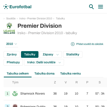
Soutěže
Irsko - Premier Division 2010
Tabulky
Premier Division
Irsko - Premier Division 2010 - tabulky
2010
Přidat soutěž do záložek
Zprávy
Tabulky
Zápasy
Statistiky
Přestupy
Irsko: Další soutěže
Tabulka celkem
Tabulka doma
Tabulka venku
Tým
Z
V
R
P
S
1
Shamrock Rovers
36
19
10
7
57 : 34
2
Bohemians Dublin
36
19
10
7
50 : 29