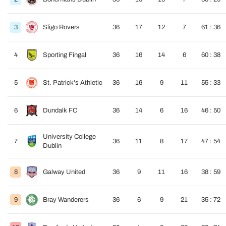
3
Sligo Rovers
36
17
12
7
61 : 36
4
Sporting Fingal
36
16
14
6
60 : 38
5
St. Patrick's Athletic
36
16
9
11
55 : 33
6
Dundalk FC
36
14
6
16
46 : 50
University College
7
36
11
8
17
47 : 54
Dublin
8
Galway United
36
9
11
16
38 : 59
9
Bray Wanderers
36
6
9
21
35 : 72