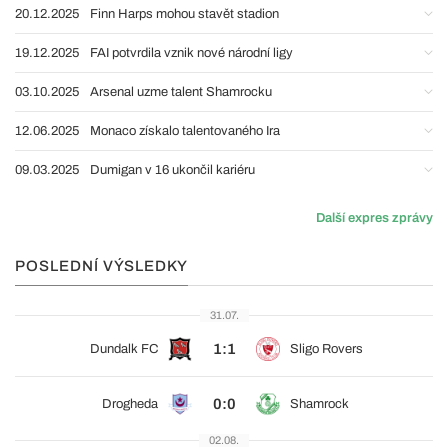
20.12.2025
Finn Harps mohou stavět stadion
19.12.2025
FAI potvrdila vznik nové národní ligy
03.10.2025
Arsenal uzme talent Shamrocku
12.06.2025
Monaco získalo talentovaného Ira
09.03.2025
Dumigan v 16 ukončil kariéru
Další expres zprávy
POSLEDNÍ VÝSLEDKY
31.07.
1:1
Dundalk FC
Sligo Rovers
0:0
Drogheda
Shamrock
02.08.