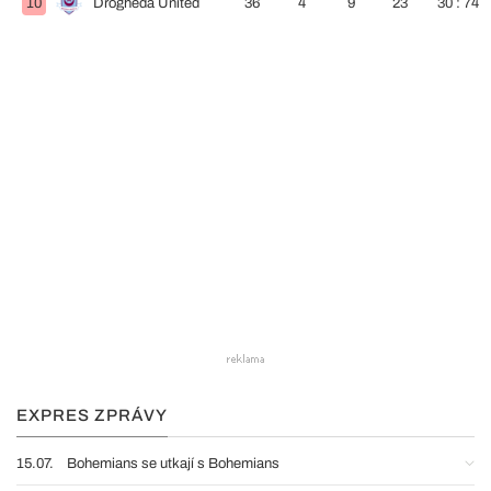
10
Drogheda United
36
4
9
23
30 : 74
EXPRES ZPRÁVY
15.07.
Bohemians se utkají s Bohemians