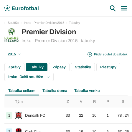
Soutěže
Irsko - Premier Division 2015
Tabulky
Premier Division
Irsko - Premier Division 2015 - tabulky
2015
Přidat soutěž do záložek
Zprávy
Tabulky
Zápasy
Statistiky
Přestupy
Irsko: Další soutěže
Tabulka celkem
Tabulka doma
Tabulka venku
Tým
Z
V
R
P
S
1
Dundalk FC
33
22
10
1
78 : 24
2
Cork City
33
19
10
4
57 : 25