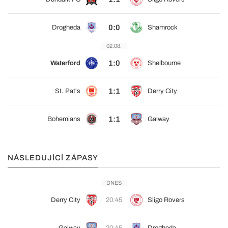
0:0
Drogheda
Shamrock
02.08.
1:0
Waterford
Shelbourne
1:1
St. Pat's
Derry City
1:1
Bohemians
Galway
NÁSLEDUJÍCÍ ZÁPASY
DNES
Derry City
20:45
Sligo Rovers