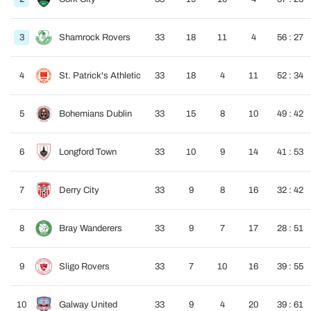
3
Shamrock Rovers
33
18
11
4
56 : 27
4
St. Patrick's Athletic
33
18
4
11
52 : 34
5
Bohemians Dublin
33
15
8
10
49 : 42
6
Longford Town
33
10
9
14
41 : 53
7
Derry City
33
9
8
16
32 : 42
8
Bray Wanderers
33
9
7
17
28 : 51
9
Sligo Rovers
33
7
10
16
39 : 55
10
Galway United
33
9
4
20
39 : 61