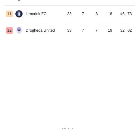
11
Limerick FC
33
7
8
18
46 : 73
12
Drogheda United
33
7
7
19
32 : 62