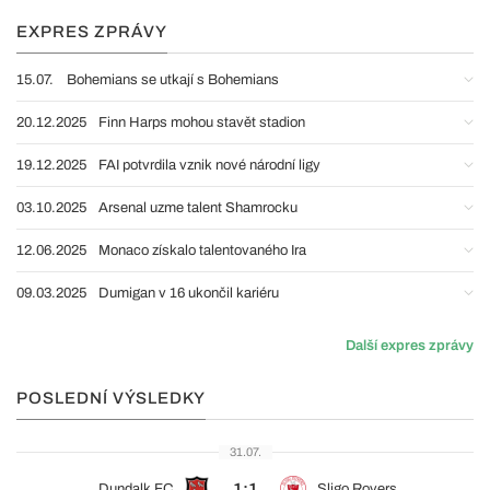
EXPRES ZPRÁVY
15.07.
Bohemians se utkají s Bohemians
20.12.2025
Finn Harps mohou stavět stadion
19.12.2025
FAI potvrdila vznik nové národní ligy
03.10.2025
Arsenal uzme talent Shamrocku
12.06.2025
Monaco získalo talentovaného Ira
09.03.2025
Dumigan v 16 ukončil kariéru
Další expres zprávy
POSLEDNÍ VÝSLEDKY
31.07.
1:1
Dundalk FC
Sligo Rovers