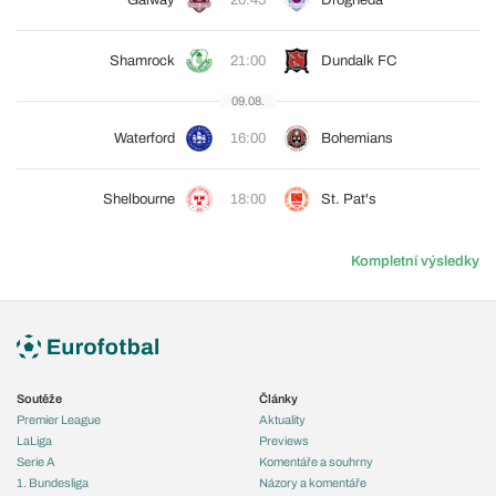
Galway
20:45
Drogheda
Shamrock
21:00
Dundalk FC
09.08.
Waterford
16:00
Bohemians
Shelbourne
18:00
St. Pat's
Kompletní výsledky
Soutěže
Články
Premier League
Aktuality
LaLiga
Previews
Serie A
Komentáře a souhrny
1. Bundesliga
Názory a komentáře