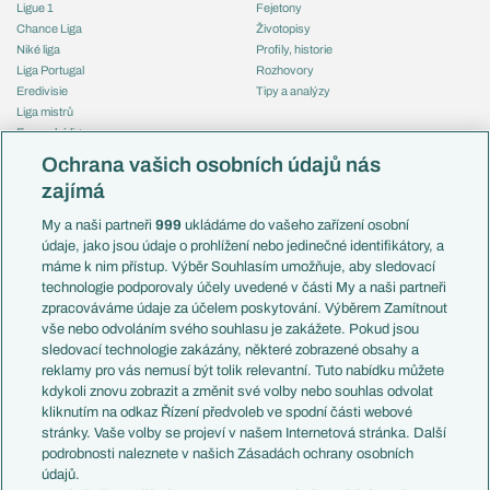
Ligue 1
Fejetony
Chance Liga
Životopisy
Niké liga
Profily, historie
Liga Portugal
Rozhovory
Eredivisie
Tipy a analýzy
Liga mistrů
Evropská liga
Reprezentace
Konferenční liga
Česko
Ochrana vašich osobních údajů nás
Mistrovství světa
Slovensko
zajímá
Liga národů
Anglie
Francie
My a naši partneři
999
ukládáme do vašeho zařízení osobní
Témata
Itálie
údaje, jako jsou údaje o prohlížení nebo jedinečné identifikátory, a
Představení týmů MS
Německo
máme k nim přístup. Výběr Souhlasím umožňuje, aby sledovací
EuroSkauting
Španělsko
technologie podporovaly účely uvedené v části My a naši partneři
PL v kostce
Argentina
zpracováváme údaje za účelem poskytování. Výběrem Zamítnout
Evropské koeficienty
Brazílie
vše nebo odvoláním svého souhlasu je zakážete. Pokud jsou
Přestupy
sledovací technologie zakázány, některé zobrazené obsahy a
Přestupové spekulace
reklamy pro vás nemusí být tolik relevantní. Tuto nabídku můžete
Přestupy
Zranění
kdykoli znovu zobrazit a změnit své volby nebo souhlas odvolat
Zápasy
kliknutím na odkaz Řízení předvoleb ve spodní části webové
Livescore
stránky. Vaše volby se projeví v našem Internetová stránka. Další
Kluby
Tipovací soutěž
podrobnosti naleznete v našich Zásadách ochrany osobních
Arsenal FC
Fotbal TV
údajů.
Chelsea FC