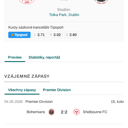
Stadión:
Tolka Park, Dublin
Kurzy sázkové kanceláře Tipsport
2.71
3.02
2.60
1
0
2
Preview
Statistiky, reportáž
VZÁJEMNÉ ZÁPASY
Všechny zápasy
Premier Division
04.05.2026
Premier Division
15. kolo
2:2
Bohemians
Shelbourne FC