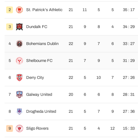
2
St. Patrick's Athletic
21
11
5
5
35 : 17
3
Dundalk FC
21
9
8
4
34 : 29
4
Bohemians Dublin
22
9
7
6
33 : 27
5
Shelbourne FC
21
7
9
5
31 : 29
6
Derry City
22
5
10
7
27 : 26
7
Galway United
20
6
6
8
28 : 31
8
Drogheda United
21
5
7
9
27 : 36
9
Sligo Rovers
21
5
4
12
15 : 33