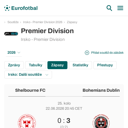
Soutěže
Irsko - Premier Division 2026
Zápasy
Premier Division
Irsko - Premier Division
2026
Přidat soutěž do záložek
Zprávy
Tabulky
Zápasy
Statistiky
Přestupy
Irsko: Další soutěže
Shelbourne FC
Bohemians Dublin
25. kolo
22.06.2026 20:45 CET
0 :
3
(0:2)