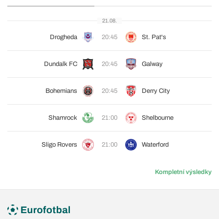
21.08.
Drogheda
20:45
St. Pat's
Dundalk FC
20:45
Galway
Bohemians
20:45
Derry City
Shamrock
21:00
Shelbourne
Sligo Rovers
21:00
Waterford
Kompletní výsledky