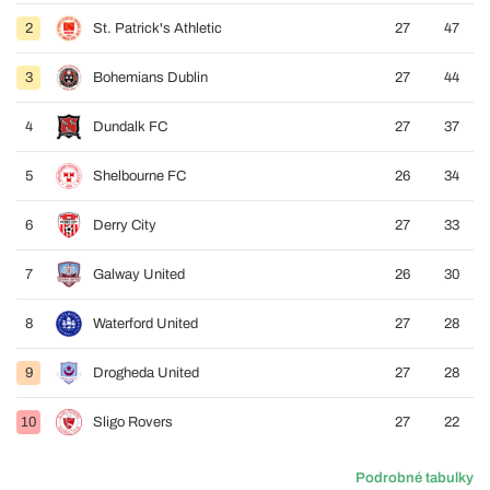
2
St. Patrick's Athletic
27
47
3
Bohemians Dublin
27
44
4
Dundalk FC
27
37
5
Shelbourne FC
26
34
6
Derry City
27
33
7
Galway United
26
30
8
Waterford United
27
28
9
Drogheda United
27
28
10
Sligo Rovers
27
22
Podrobné tabulky