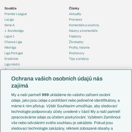
Soutěže
Články
Premier League
Aktuality
LaLiga
Previews
Serie A
Komentáře a souhrny
1. Bundesliga
Názory a komentáře
Ligue 1
Fejetony
Chance Liga
Životopisy
Niké liga
Profily, historie
Liga Portugal
Rozhovory
Eredivisie
Tipy a analýzy
Liga mistrů
Evropská liga
Reprezentace
Konferenční liga
Česko
Ochrana vašich osobních údajů nás
Mistrovství světa
Slovensko
zajímá
Liga národů
Anglie
Francie
My a naši partneři
999
ukládáme do vašeho zařízení osobní
Témata
Itálie
údaje, jako jsou údaje o prohlížení nebo jedinečné identifikátory, a
Představení týmů MS
Německo
máme k nim přístup. Výběr Souhlasím umožňuje, aby sledovací
EuroSkauting
Španělsko
technologie podporovaly účely uvedené v části My a naši partneři
PL v kostce
Argentina
zpracováváme údaje za účelem poskytování. Výběrem Zamítnout
Evropské koeficienty
Brazílie
vše nebo odvoláním svého souhlasu je zakážete. Pokud jsou
Přestupy
sledovací technologie zakázány, některé zobrazené obsahy a