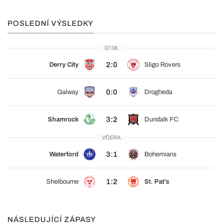
POSLEDNÍ VÝSLEDKY
07.08.
2:0
Derry City
Sligo Rovers
0:0
Galway
Drogheda
3:2
Shamrock
Dundalk FC
VČERA
3:1
Waterford
Bohemians
1:2
Shelbourne
St. Pat's
NÁSLEDUJÍCÍ ZÁPASY