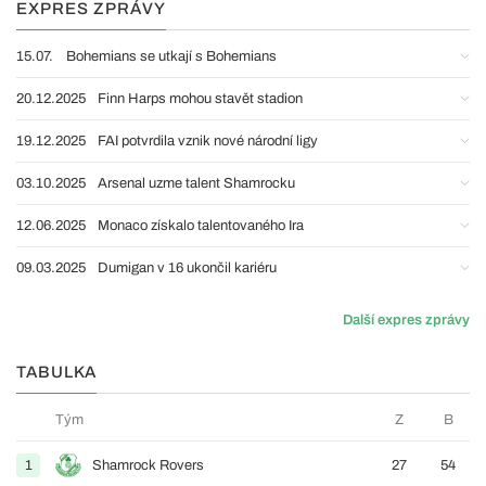
EXPRES ZPRÁVY
15.07.
Bohemians se utkají s Bohemians
20.12.2025
Finn Harps mohou stavět stadion
19.12.2025
FAI potvrdila vznik nové národní ligy
03.10.2025
Arsenal uzme talent Shamrocku
12.06.2025
Monaco získalo talentovaného Ira
09.03.2025
Dumigan v 16 ukončil kariéru
Další expres zprávy
TABULKA
Tým
Z
B
1
Shamrock Rovers
27
54