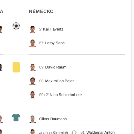
A
NĚMECKO
2'
Kai Havertz
57'
Leroy Sané
69'
David Raum
90'
Maximilian Beier
90+2'
Nico Schlotterbeck
Oliver Baumann
61'
Waldemar Anton
Joshua Kimmich