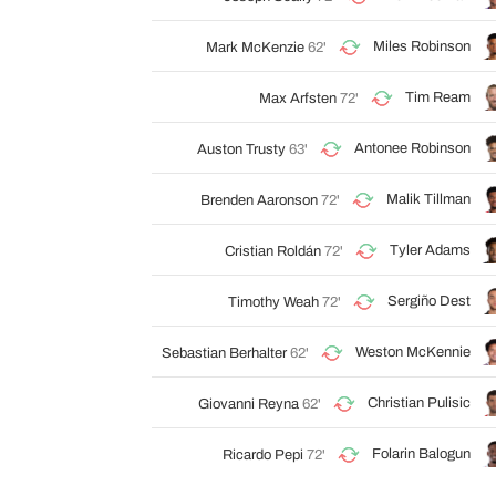
Miles Robinson
Mark McKenzie
62'
Tim Ream
Max Arfsten
72'
Antonee Robinson
Auston Trusty
63'
Malik Tillman
Brenden Aaronson
72'
Tyler Adams
Cristian Roldán
72'
Sergiño Dest
Timothy Weah
72'
Weston McKennie
Sebastian Berhalter
62'
Christian Pulisic
Giovanni Reyna
62'
Folarin Balogun
Ricardo Pepi
72'