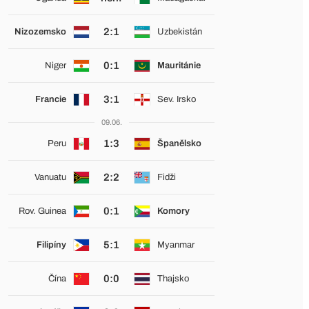
2:1
Nizozemsko
Uzbekistán
0:1
Niger
Mauritánie
3:1
Francie
Sev. Irsko
09.06.
1:3
Peru
Španělsko
2:2
Vanuatu
Fidži
0:1
Rov. Guinea
Komory
5:1
Filipíny
Myanmar
0:0
Čína
Thajsko