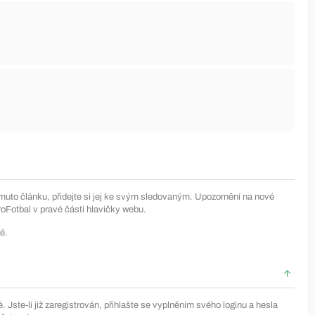
muto článku, přidejte si jej ke svým sledovaným. Upozornění na nové
Fotbal v pravé části hlavičky webu.
é.
Jste-li již zaregistrován, přihlašte se vyplněním svého loginu a hesla