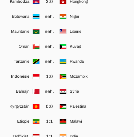
2:0
Kambodža
Hongkong
neh.
Botswana
Niger
neh.
Mauritánie
Libérie
neh.
Omán
Kuvajt
neh.
Tanzanie
Rwanda
1:0
Indonésie
Mozambik
neh.
Bahrajn
Sýrie
0:0
Kyrgyzstán
Palestina
1:1
Etiopie
Malawi
1:1
Tádžikist.
Indie