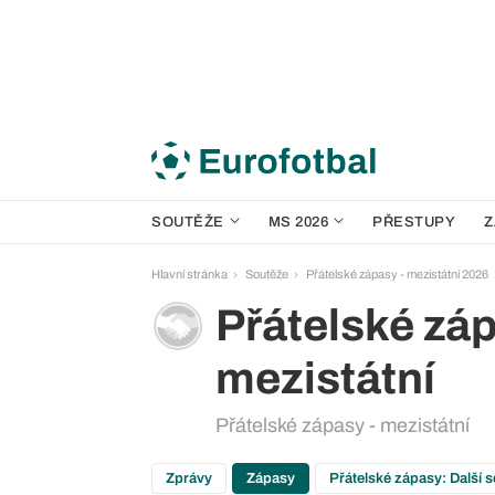
SOUTĚŽE
MS 2026
PŘESTUPY
Z
Hlavní stránka
Soutěže
Přátelské zápasy - mezistátní 2026
Přátelské záp
mezistátní
Přátelské zápasy - mezistátní
Zprávy
Zápasy
Přátelské zápasy: Další 