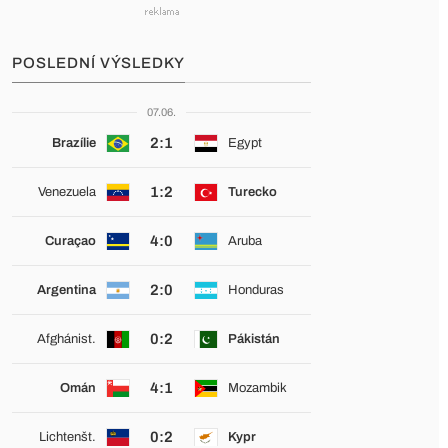
POSLEDNÍ VÝSLEDKY
07.06.
2:1
Brazílie
Egypt
1:2
Venezuela
Turecko
4:0
Curaçao
Aruba
2:0
Argentina
Honduras
0:2
Afghánist.
Pákistán
4:1
Omán
Mozambik
0:2
Lichtenšt.
Kypr