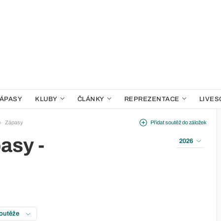
ÁPASY
KLUBY
ČLÁNKY
REPREZENTACE
LIVES
Zápasy
Přidat soutěž do záložek
asy -
2026
soutěže