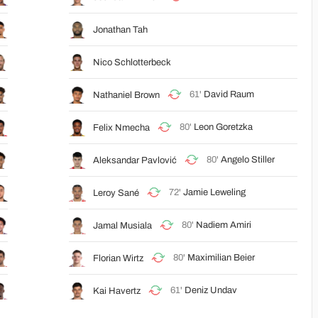
Jonathan Tah
Nico Schlotterbeck
61'
David Raum
Nathaniel Brown
80'
Leon Goretzka
Felix Nmecha
80'
Angelo Stiller
Aleksandar Pavlović
72'
Jamie Leweling
Leroy Sané
80'
Nadiem Amiri
Jamal Musiala
80'
Maximilian Beier
Florian Wirtz
61'
Deniz Undav
Kai Havertz