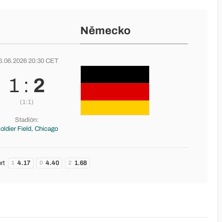
Německo
6.06.2026 20:30 CET
1 :
2
(1:1)
Stadión:
oldier Field, Chicago
rt
4.17
4.40
1.68
1
0
2