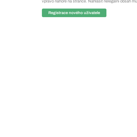
vpravo nahoře na stránce. Nahlásit nelegální obsah m
Registrace nového uživatele