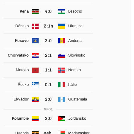
4:0
Keňa
Lesotho
2:1n
Dánsko
Ukrajina
3:0
Kosovo
Andorra
2:1
Chorvatsko
Slovinsko
1:1
Maroko
Norsko
0:1
Řecko
Itálie
3:0
Ekvádor
Guatemala
08.06.
2:0
Kolumbie
Jordánsko
neh.
Uganda
Madagaskar