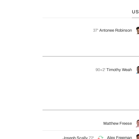
US
37'
Antonee Robinson
90+2'
Timothy Weah
Matthew Freese
Alex Freeman
Joseph Scally
72'