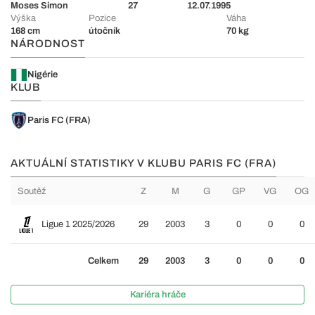
Moses Simon
27
12.07.1995
Výška
Pozice
Váha
168 cm
útočník
70 kg
NÁRODNOST
Nigérie
KLUB
Paris FC (FRA)
AKTUÁLNÍ STATISTIKY V KLUBU PARIS FC (FRA)
Soutěž
Z
M
G
GP
VG
OG
Ligue 1 2025/2026
29
2003
3
0
0
0
Celkem
29
2003
3
0
0
0
Kariéra hráče