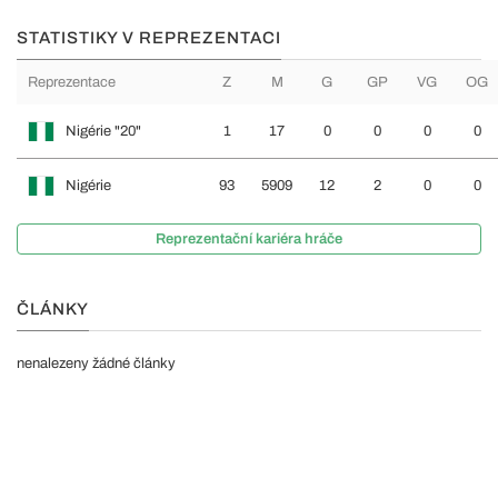
STATISTIKY V REPREZENTACI
Reprezentace
Z
M
G
GP
VG
OG
Nigérie "20"
1
17
0
0
0
0
Nigérie
93
5909
12
2
0
0
Reprezentační kariéra hráče
ČLÁNKY
nenalezeny žádné články