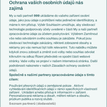
Česko
Ochrana vašich osobních údajů nás
Mistrovství světa
Slovensko
zajímá
Liga národů
Anglie
Francie
My a naši partneři
999
ukládáme do vašeho zařízení osobní
Témata
Itálie
údaje, jako jsou údaje o prohlížení nebo jedinečné identifikátory, a
Představení týmů MS
Německo
máme k nim přístup. Výběr Souhlasím umožňuje, aby sledovací
EuroSkauting
Španělsko
technologie podporovaly účely uvedené v části My a naši partneři
PL v kostce
Argentina
zpracováváme údaje za účelem poskytování. Výběrem Zamítnout
Evropské koeficienty
Brazílie
vše nebo odvoláním svého souhlasu je zakážete. Pokud jsou
Přestupy
sledovací technologie zakázány, některé zobrazené obsahy a
Přestupové spekulace
reklamy pro vás nemusí být tolik relevantní. Tuto nabídku můžete
Přestupy
Zranění
kdykoli znovu zobrazit a změnit své volby nebo souhlas odvolat
Zápasy
kliknutím na odkaz Řízení předvoleb ve spodní části webové
Livescore
stránky. Vaše volby se projeví v našem Internetová stránka. Další
Kluby
Tipovací soutěž
podrobnosti naleznete v našich Zásadách ochrany osobních
Arsenal FC
Fotbal TV
údajů.
Chelsea FC
Společně s našimi partnery zpracováváme údaje s tímto
Manchester United
cílem:
AC Milán
Juventus FC
Používání přesných údajů o zeměpisné poloze . Aktivní
Bayern Mnichov
vyhledávání identifikačních údajů v rámci specifických vlastností
zařízení . Ukládání a/nebo přístup k informacím v zařízení .
FC Barcelona
Personalizovaná reklama a obsah, měření reklam a obsahu,
Real Madrid
průzkum publika a rozvoj služeb .
Seznam partnerů (dodavatelů)