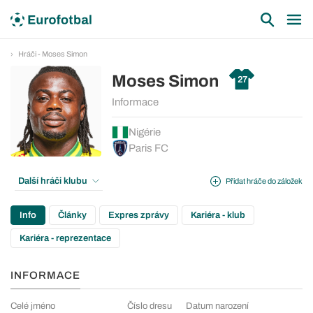
Hráči - Moses Simon
Moses Simon
27
Informace
Nigérie
Paris FC
Další hráči klubu
Přidat hráče do záložek
Info
Články
Expres zprávy
Kariéra - klub
Kariéra - reprezentace
INFORMACE
Celé jméno
Číslo dresu
Datum narození