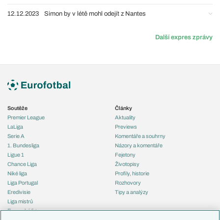
12.12.2023
Simon by v létě mohl odejít z Nantes
Další expres zprávy
Soutěže
Články
Premier League
Aktuality
LaLiga
Previews
Serie A
Komentáře a souhrny
1. Bundesliga
Názory a komentáře
Ligue 1
Fejetony
Chance Liga
Životopisy
Niké liga
Profily, historie
Liga Portugal
Rozhovory
Eredivisie
Tipy a analýzy
Liga mistrů
Evropská liga
Reprezentace
Konferenční liga