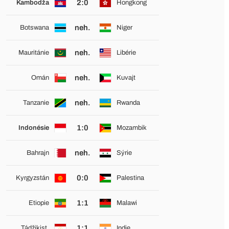
2:0
Kambodža
Hongkong
neh.
Botswana
Niger
neh.
Mauritánie
Libérie
neh.
Omán
Kuvajt
neh.
Tanzanie
Rwanda
1:0
Indonésie
Mozambik
neh.
Bahrajn
Sýrie
0:0
Kyrgyzstán
Palestina
1:1
Etiopie
Malawi
1:1
Tádžikist.
Indie