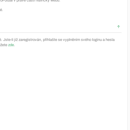
Fotbal v pravé části hlavičky webu.
é.
Jste-li již zaregistrován, přihlašte se vyplněním svého loginu a hesla
ůžete
zde
.