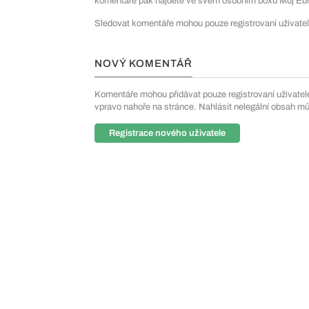
komentáře pak najdete ve svém osobním boxu Můj Euro
Sledovat komentáře mohou pouze registrovaní uživatel
NOVÝ KOMENTÁŘ
Komentáře mohou přidávat pouze registrovaní uživatelé. 
vpravo nahoře na stránce. Nahlásit nelegální obsah m
Registrace nového uživatele