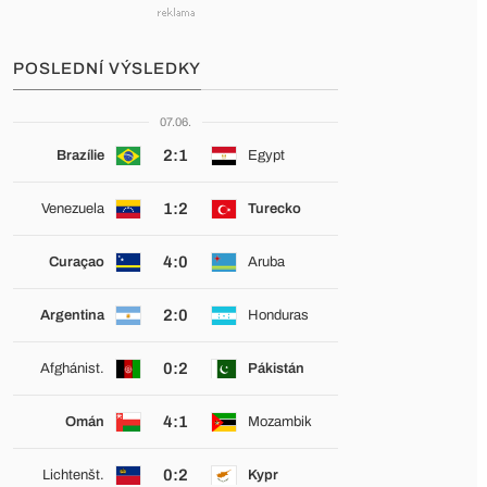
POSLEDNÍ VÝSLEDKY
07.06.
2:1
Brazílie
Egypt
1:2
Venezuela
Turecko
4:0
Curaçao
Aruba
2:0
Argentina
Honduras
0:2
Afghánist.
Pákistán
4:1
Omán
Mozambik
0:2
Lichtenšt.
Kypr