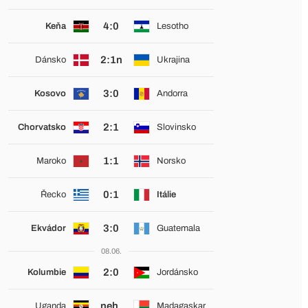
4:0
Keňa
Lesotho
2:1n
Dánsko
Ukrajina
3:0
Kosovo
Andorra
2:1
Chorvatsko
Slovinsko
1:1
Maroko
Norsko
0:1
Řecko
Itálie
3:0
Ekvádor
Guatemala
08.06.
2:0
Kolumbie
Jordánsko
neh.
Uganda
Madagaskar