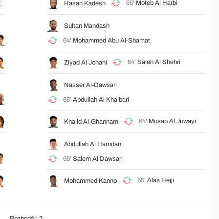
65'
Moteb Al Harbi
Hasan Kadesh
Sultan Mandash
64'
Mohammed Abu Al-Shamat
64'
Saleh Al Shehri
Ziyad Al Johani
Nasser Al-Dawsari
65'
Abdullah Al Khaibari
64'
Musab Al Juwayr
Khalid Al-Ghannam
Abdullah Al Hamdan
65'
Salem Al Dawsari
65'
Alaa Hejji
Mohammed Kanno
Rozhodčí: ?