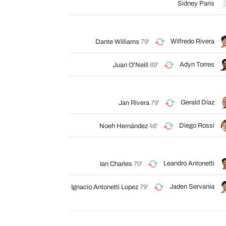
Sidney Paris
Wilfredo Rivera
Dante Williams
79'
Adyn Torres
Juan O'Neill
69'
Gerald Díaz
Jan Rivera
79'
Diego Rossi
Noeh Hernández
46'
Leandro Antonetti
Ian Charles
70'
Jaden Servania
Ignacio Antonetti Lopez
79'