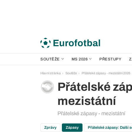
SOUTĚŽE
MS 2026
PŘESTUPY
Z
Hlavní stránka
Soutěže
Přátelské zápasy - mezistátní 2026
Přátelské záp
mezistátní
Přátelské zápasy - mezistátní
Zprávy
Zápasy
Přátelské zápasy: Další 