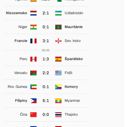
2:1
Nizozemsko
Uzbekistán
0:1
Niger
Mauritánie
3:1
Francie
Sev. Irsko
09.06.
1:3
Peru
Španělsko
2:2
Vanuatu
Fidži
0:1
Rov. Guinea
Komory
5:1
Filipíny
Myanmar
0:0
Čína
Thajsko