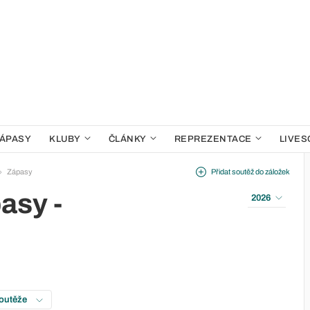
ÁPASY
KLUBY
ČLÁNKY
REPREZENTACE
LIVES
Zápasy
Přidat soutěž do záložek
asy -
2026
soutěže