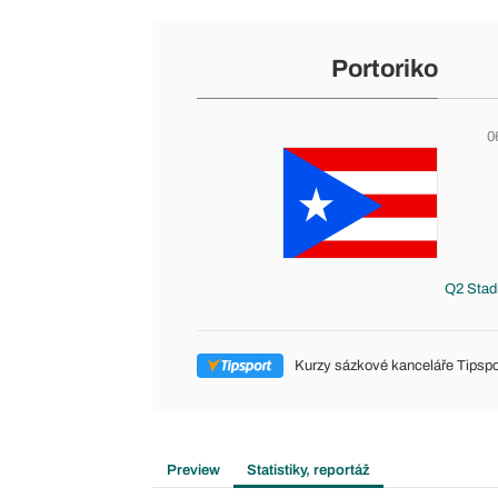
Portoriko
0
Q2 Stadi
Kurzy sázkové kanceláře Tipspo
Preview
Statistiky, reportáž