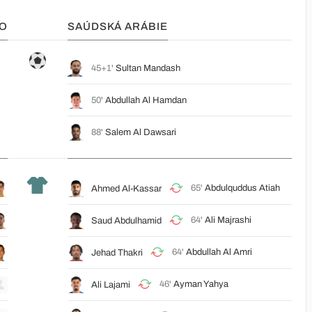
O
SAÚDSKÁ ARÁBIE
45+1'
Sultan Mandash
50'
Abdullah Al Hamdan
88'
Salem Al Dawsari
65'
Abdulquddus Atiah
Ahmed Al-Kassar
64'
Ali Majrashi
Saud Abdulhamid
64'
Abdullah Al Amri
Jehad Thakri
46'
Ayman Yahya
Ali Lajami