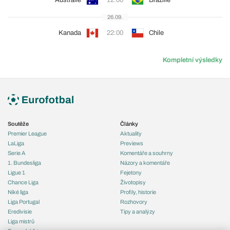
Austrálie
12:00
Brazílie
26.09.
Kanada
22:00
Chile
Kompletní výsledky
Soutěže
Články
Premier League
Aktuality
LaLiga
Previews
Serie A
Komentáře a souhrny
1. Bundesliga
Názory a komentáře
Ligue 1
Fejetony
Chance Liga
Životopisy
Niké liga
Profily, historie
Liga Portugal
Rozhovory
Eredivisie
Tipy a analýzy
Liga mistrů