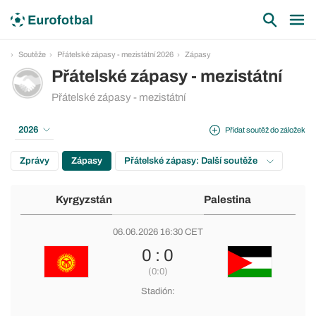
Soutěže
Přátelské zápasy - mezistátní 2026
Zápasy
Přátelské zápasy - mezistátní
Přátelské zápasy - mezistátní
2026
Přidat soutěž do záložek
Zprávy
Zápasy
Přátelské zápasy: Další soutěže
Kyrgyzstán
Palestina
06.06.2026 16:30 CET
0 : 0
(0:0)
Stadión: