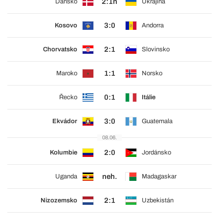
2:1n
Dánsko
Ukrajina
3:0
Kosovo
Andorra
2:1
Chorvatsko
Slovinsko
1:1
Maroko
Norsko
0:1
Řecko
Itálie
3:0
Ekvádor
Guatemala
08.06.
2:0
Kolumbie
Jordánsko
neh.
Uganda
Madagaskar
2:1
Nizozemsko
Uzbekistán