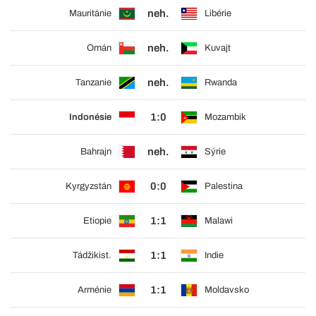
neh.
Mauritánie
Libérie
neh.
Omán
Kuvajt
neh.
Tanzanie
Rwanda
1:0
Indonésie
Mozambik
neh.
Bahrajn
Sýrie
0:0
Kyrgyzstán
Palestina
1:1
Etiopie
Malawi
1:1
Tádžikist.
Indie
1:1
Arménie
Moldavsko