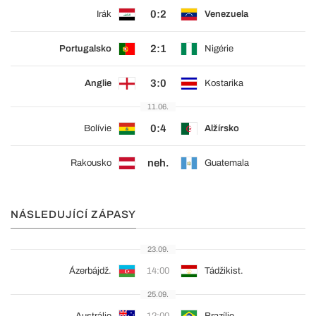
0:2
Irák
Venezuela
2:1
Portugalsko
Nigérie
3:0
Anglie
Kostarika
11.06.
0:4
Bolívie
Alžírsko
neh.
Rakousko
Guatemala
NÁSLEDUJÍCÍ ZÁPASY
23.09.
Ázerbájdž.
14:00
Tádžikist.
25.09.