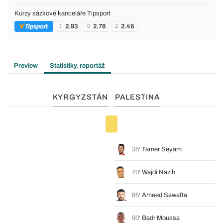
Kurzy sázkové kanceláře Tipsport
2.93
2.78
2.46
1
0
2
Preview
Statistiky, reportáž
KYRGYZSTÁN
PALESTINA
35'
Tamer Seyam
70'
Wajdi Nazih
85'
Ameed Sawafta
90'
Badr Moussa