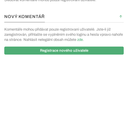
Sledovat komentáře mohou pouze registrovaní uživatelé.
NOVÝ KOMENTÁŘ
Komentáře mohou přidávat pouze registrovaní uživatelé. Jste-li již
zaregistrován, přihlašte se vyplněním svého loginu a hesla vpravo nahoře
na stránce. Nahlásit nelegální obsah můžete
zde
.
Registrace nového uživatele