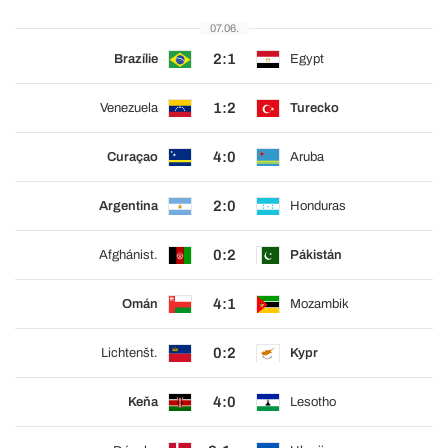
07.06.
2:1
Brazílie
Egypt
1:2
Venezuela
Turecko
4:0
Curaçao
Aruba
2:0
Argentina
Honduras
0:2
Afghánist.
Pákistán
4:1
Omán
Mozambik
0:2
Lichtenšt.
Kypr
4:0
Keňa
Lesotho