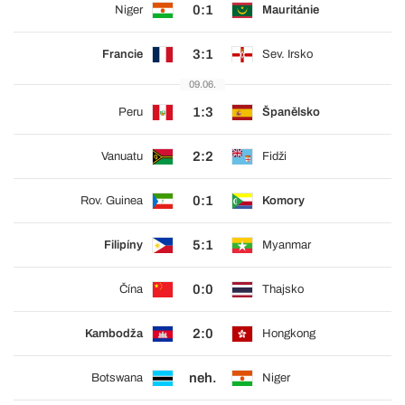
0:1
Niger
Mauritánie
3:1
Francie
Sev. Irsko
09.06.
1:3
Peru
Španělsko
2:2
Vanuatu
Fidži
0:1
Rov. Guinea
Komory
5:1
Filipíny
Myanmar
0:0
Čína
Thajsko
2:0
Kambodža
Hongkong
neh.
Botswana
Niger