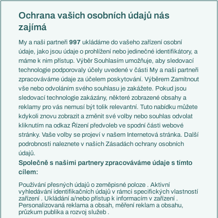
Evropská liga
Reprezentace
Konferenční liga
Česko
Ochrana vašich osobních údajů nás
Mistrovství světa
Slovensko
zajímá
Liga národů
Anglie
Francie
My a naši partneři
997
ukládáme do vašeho zařízení osobní
Témata
Itálie
údaje, jako jsou údaje o prohlížení nebo jedinečné identifikátory, a
Představení týmů MS
Německo
máme k nim přístup. Výběr Souhlasím umožňuje, aby sledovací
EuroSkauting
Španělsko
technologie podporovaly účely uvedené v části My a naši partneři
PL v kostce
Argentina
zpracováváme údaje za účelem poskytování. Výběrem Zamítnout
Evropské koeficienty
Brazílie
vše nebo odvoláním svého souhlasu je zakážete. Pokud jsou
Přestupy
sledovací technologie zakázány, některé zobrazené obsahy a
Přestupové spekulace
reklamy pro vás nemusí být tolik relevantní. Tuto nabídku můžete
Přestupy
Zranění
kdykoli znovu zobrazit a změnit své volby nebo souhlas odvolat
Zápasy
kliknutím na odkaz Řízení předvoleb ve spodní části webové
Livescore
stránky. Vaše volby se projeví v našem Internetová stránka. Další
Kluby
Tipovací soutěž
podrobnosti naleznete v našich Zásadách ochrany osobních
Arsenal FC
Fotbal TV
údajů.
Chelsea FC
Společně s našimi partnery zpracováváme údaje s tímto
Manchester United
cílem:
AC Milán
Juventus FC
Používání přesných údajů o zeměpisné poloze . Aktivní
Bayern Mnichov
vyhledávání identifikačních údajů v rámci specifických vlastností
zařízení . Ukládání a/nebo přístup k informacím v zařízení .
FC Barcelona
Personalizovaná reklama a obsah, měření reklam a obsahu,
Real Madrid
průzkum publika a rozvoj služeb .