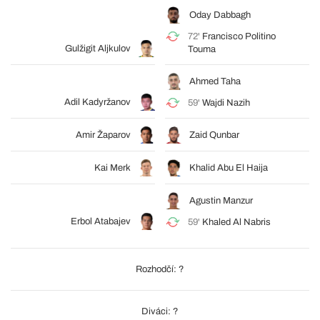
Oday Dabbagh
72'
Francisco Politino
Gulžigit Aljkulov
Touma
Ahmed Taha
Adil Kadyržanov
59'
Wajdi Nazih
Amir Žaparov
Zaid Qunbar
Kai Merk
Khalid Abu El Haija
Agustin Manzur
Erbol Atabajev
59'
Khaled Al Nabris
Rozhodčí: ?
Diváci: ?