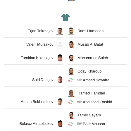
Erjan Tokotajev
Rami Hamadeh
Valerii Murzakov
Musab Al Batat
Tamirlan Kozubajev
Mohammed Saleh
Oday Kharoub
Said Dacijev
59'
Ameed Sawafta
Hamed Hamdan
Arslan Bekberdinov
80'
Abdulhadi Rashid
Tamer Seyam
Beknaz Almazbekov
58'
Badr Moussa