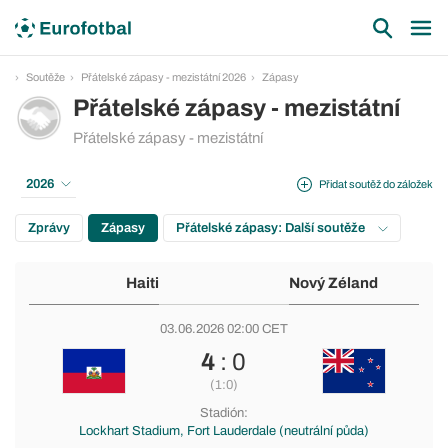
Soutěže
Přátelské zápasy - mezistátní 2026
Zápasy
Přátelské zápasy - mezistátní
Přátelské zápasy - mezistátní
2026
Přidat soutěž do záložek
Zprávy
Zápasy
Přátelské zápasy: Další soutěže
Haiti
Nový Zéland
03.06.2026 02:00 CET
4
: 0
(1:0)
Stadión:
Lockhart Stadium, Fort Lauderdale (neutrální půda)