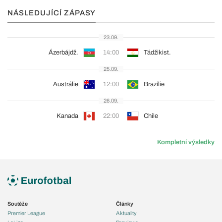
NÁSLEDUJÍCÍ ZÁPASY
23.09.
Ázerbájdž.
14:00
Tádžikist.
25.09.
Austrálie
12:00
Brazílie
26.09.
Kanada
22:00
Chile
Kompletní výsledky
Soutěže
Články
Premier League
Aktuality