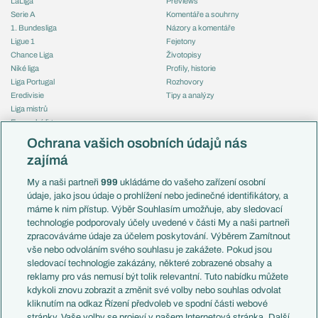
LaLiga
Previews
Serie A
Komentáře a souhrny
1. Bundesliga
Názory a komentáře
Ligue 1
Fejetony
Chance Liga
Životopisy
Niké liga
Profily, historie
Liga Portugal
Rozhovory
Eredivisie
Tipy a analýzy
Liga mistrů
Evropská liga
Reprezentace
Konferenční liga
Česko
Ochrana vašich osobních údajů nás
Mistrovství světa
Slovensko
zajímá
Liga národů
Anglie
Francie
My a naši partneři
999
ukládáme do vašeho zařízení osobní
Témata
Itálie
údaje, jako jsou údaje o prohlížení nebo jedinečné identifikátory, a
Představení týmů MS
Německo
máme k nim přístup. Výběr Souhlasím umožňuje, aby sledovací
EuroSkauting
Španělsko
technologie podporovaly účely uvedené v části My a naši partneři
PL v kostce
Argentina
zpracováváme údaje za účelem poskytování. Výběrem Zamítnout
Evropské koeficienty
Brazílie
vše nebo odvoláním svého souhlasu je zakážete. Pokud jsou
Přestupy
sledovací technologie zakázány, některé zobrazené obsahy a
Přestupové spekulace
reklamy pro vás nemusí být tolik relevantní. Tuto nabídku můžete
Přestupy
Zranění
kdykoli znovu zobrazit a změnit své volby nebo souhlas odvolat
Zápasy
kliknutím na odkaz Řízení předvoleb ve spodní části webové
Livescore
stránky. Vaše volby se projeví v našem Internetová stránka. Další
Kluby