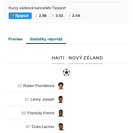
Kurzy sázkové kanceláře Tipsport
2.98
3.03
2.49
1
0
2
Preview
Statistiky, reportáž
HAITI
NOVÝ ZÉLAND
12'
Ruben Providence
51'
Lenny Joseph
62'
Frantzdy Pierrot
87'
Duke Lacroix