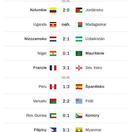
08.06.
2:0
Kolumbie
Jordánsko
neh.
Uganda
Madagaskar
2:1
Nizozemsko
Uzbekistán
0:1
Niger
Mauritánie
3:1
Francie
Sev. Irsko
09.06.
1:3
Peru
Španělsko
2:2
Vanuatu
Fidži
0:1
Rov. Guinea
Komory
5:1
Filipíny
Myanmar