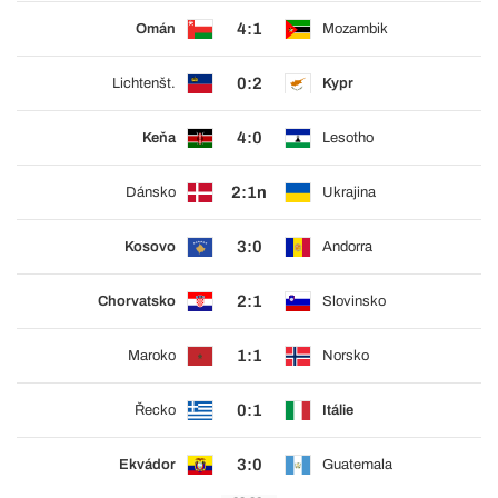
4:1
Omán
Mozambik
0:2
Lichtenšt.
Kypr
4:0
Keňa
Lesotho
2:1n
Dánsko
Ukrajina
3:0
Kosovo
Andorra
2:1
Chorvatsko
Slovinsko
1:1
Maroko
Norsko
0:1
Řecko
Itálie
3:0
Ekvádor
Guatemala