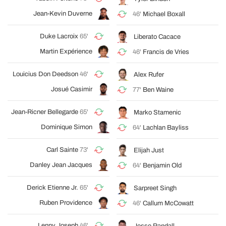
Jean-Kevin Duverne
46'
Michael Boxall
Duke Lacroix
65'
Liberato Cacace
Martin Expérience
46'
Francis de Vries
Louicius Don Deedson
46'
Alex Rufer
Josué Casimir
77'
Ben Waine
Jean-Ricner Bellegarde
65'
Marko Stamenic
Dominique Simon
64'
Lachlan Bayliss
Carl Sainte
73'
Elijah Just
Danley Jean Jacques
64'
Benjamin Old
Derick Etienne Jr.
65'
Sarpreet Singh
Ruben Providence
46'
Callum McCowatt
Lenny Joseph
46'