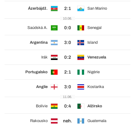
2:1
Ázerbájdž.
San Marino
10.06.
0:0
Saúdská A.
Senegal
3:0
Argentina
Island
0:2
Irák
Venezuela
2:1
Portugalsko
Nigérie
3:0
Anglie
Kostarika
11.06.
0:4
Bolívie
Alžírsko
neh.
Rakousko
Guatemala