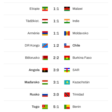
1:1
Etiopie
Malawi
1:1
Tádžikist.
Indie
1:1
Arménie
Moldavsko
1:2
DR Kongo
Chile
2:2
Bělorusko
Burkina Faso
3:0
Angola
SAR
3:1
Maďarsko
Kazachstán
3:0
Rusko
Trinidad
5:1
Togo
Benin