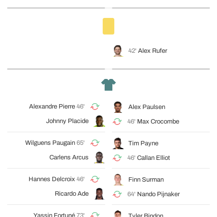
42'
Alex Rufer
Alexandre Pierre
46'
Alex Paulsen
Johnny Placide
46'
Max Crocombe
Wilguens Paugain
65'
Tim Payne
Carlens Arcus
46'
Callan Elliot
Hannes Delcroix
46'
Finn Surman
Ricardo Ade
64'
Nando Pijnaker
Yassin Fortuné
73'
Tyler Bindon