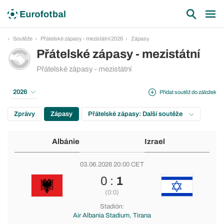
Soutěže
Přátelské zápasy - mezistátní 2026
Zápasy
Přátelské zápasy - mezistátní
Přátelské zápasy - mezistátní
2026
Přidat soutěž do záložek
Zprávy
Zápasy
Přátelské zápasy: Další soutěže
Albánie
Izrael
03.06.2026 20:00 CET
0 :
1
(0:0)
Stadión:
Air Albania Stadium, Tirana