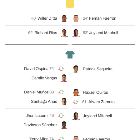
40'
Willer Ditta
24'
Fernán Faerrón
62'
Richard Ríos
53'
Jeyland Mitchell
David Ospina
74'
Patrick Sequeira
Camilo Vargas
Daniel Muñoz
89'
Haxzel Quirós
Santiago Arias
61'
Alvaro Zamora
Jhon Lucumí
46'
Jeyland Mitchell
Davinson Sánchez
Yerry Mina
74'
Fernán Faerrón