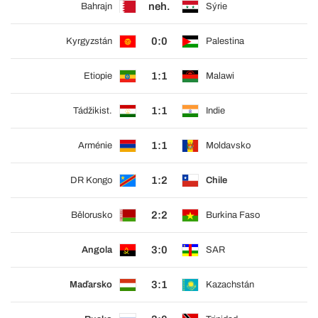
neh.
Bahrajn
Sýrie
0:0
Kyrgyzstán
Palestina
1:1
Etiopie
Malawi
1:1
Tádžikist.
Indie
1:1
Arménie
Moldavsko
1:2
DR Kongo
Chile
2:2
Bělorusko
Burkina Faso
3:0
Angola
SAR
3:1
Maďarsko
Kazachstán