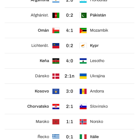
2:0
Argentina
Honduras
0:2
Afghánist.
Pákistán
4:1
Omán
Mozambik
0:2
Lichtenšt.
Kypr
4:0
Keňa
Lesotho
2:1n
Dánsko
Ukrajina
3:0
Kosovo
Andorra
2:1
Chorvatsko
Slovinsko
1:1
Maroko
Norsko
0:1
Řecko
Itálie