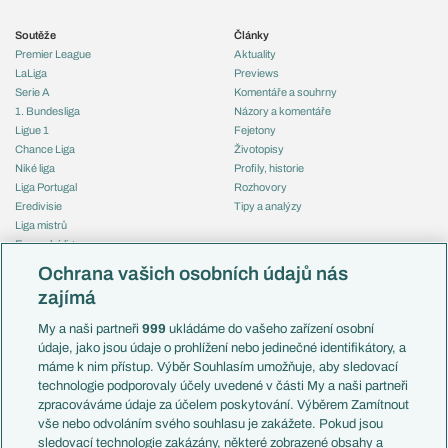
Soutěže
Články
Premier League
Aktuality
LaLiga
Previews
Serie A
Komentáře a souhrny
1. Bundesliga
Názory a komentáře
Ligue 1
Fejetony
Chance Liga
Životopisy
Niké liga
Profily, historie
Liga Portugal
Rozhovory
Eredivisie
Tipy a analýzy
Liga mistrů
Evropská liga
Reprezentace
Konferenční liga
Česko
Ochrana vašich osobních údajů nás
Mistrovství světa
Slovensko
zajímá
Liga národů
Anglie
Francie
My a naši partneři
999
ukládáme do vašeho zařízení osobní
Témata
Itálie
údaje, jako jsou údaje o prohlížení nebo jedinečné identifikátory, a
Představení týmů MS
Německo
máme k nim přístup. Výběr Souhlasím umožňuje, aby sledovací
EuroSkauting
Španělsko
technologie podporovaly účely uvedené v části My a naši partneři
PL v kostce
Argentina
zpracováváme údaje za účelem poskytování. Výběrem Zamítnout
Evropské koeficienty
Brazílie
vše nebo odvoláním svého souhlasu je zakážete. Pokud jsou
Přestupy
sledovací technologie zakázány, některé zobrazené obsahy a