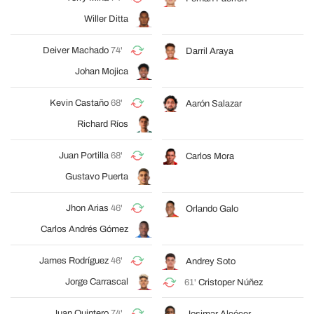
Willer Ditta
Deiver Machado
74'
Darril Araya
Johan Mojica
Kevin Castaño
68'
Aarón Salazar
Richard Ríos
Juan Portilla
68'
Carlos Mora
Gustavo Puerta
Jhon Arias
46'
Orlando Galo
Carlos Andrés Gómez
James Rodríguez
46'
Andrey Soto
Jorge Carrascal
61'
Cristoper Núñez
Juan Quintero
74'