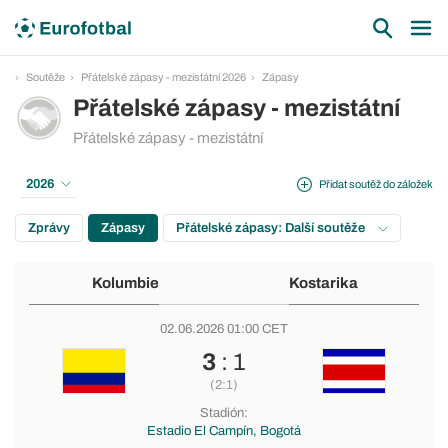
Soutěže
Přátelské zápasy - mezistátní 2026
Zápasy
Přátelské zápasy - mezistátní
Přátelské zápasy - mezistátní
2026
Přidat soutěž do záložek
Zprávy
Zápasy
Přátelské zápasy: Další soutěže
Kolumbie
Kostarika
02.06.2026 01:00 CET
3
: 1
(2:1)
Stadión:
Estadio El Campín, Bogotá