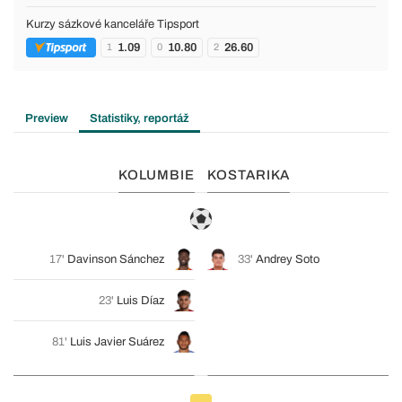
Kurzy sázkové kanceláře Tipsport
1.09
10.80
26.60
1
0
2
Preview
Statistiky, reportáž
KOLUMBIE
KOSTARIKA
17'
Davinson Sánchez
33'
Andrey Soto
23'
Luis Díaz
81'
Luis Javier Suárez