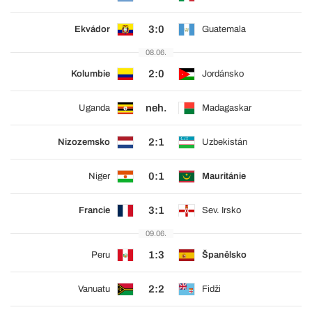
3:0
Ekvádor
Guatemala
08.06.
2:0
Kolumbie
Jordánsko
neh.
Uganda
Madagaskar
2:1
Nizozemsko
Uzbekistán
0:1
Niger
Mauritánie
3:1
Francie
Sev. Irsko
09.06.
1:3
Peru
Španělsko
2:2
Vanuatu
Fidži