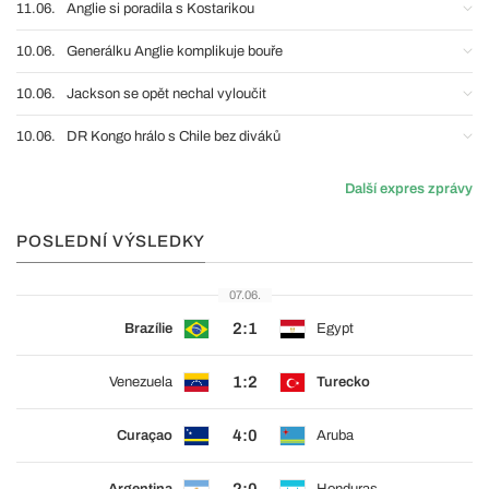
11.06.
Anglie si poradila s Kostarikou
10.06.
Generálku Anglie komplikuje bouře
10.06.
Jackson se opět nechal vyloučit
10.06.
DR Kongo hrálo s Chile bez diváků
Další expres zprávy
POSLEDNÍ VÝSLEDKY
07.06.
2:1
Brazílie
Egypt
1:2
Venezuela
Turecko
4:0
Curaçao
Aruba