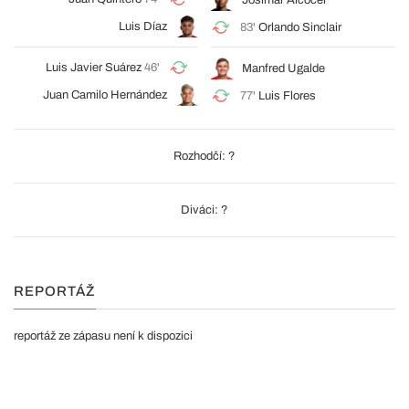
Josimar Alcócer
Luis Díaz
83'
Orlando Sinclair
Luis Javier Suárez
46'
Manfred Ugalde
Juan Camilo Hernández
77'
Luis Flores
Rozhodčí: ?
Diváci: ?
REPORTÁŽ
reportáž ze zápasu není k dispozici