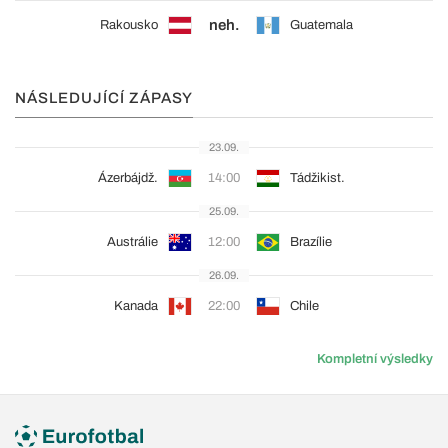
neh.
Rakousko
Guatemala
NÁSLEDUJÍCÍ ZÁPASY
23.09.
Ázerbájdž.
14:00
Tádžikist.
25.09.
Austrálie
12:00
Brazílie
26.09.
Kanada
22:00
Chile
Kompletní výsledky