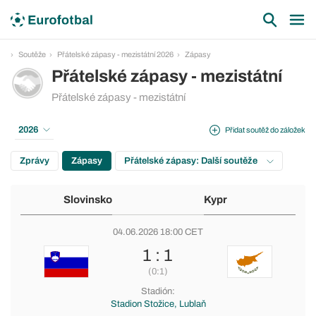
Soutěže
Přátelské zápasy - mezistátní 2026
Zápasy
Přátelské zápasy - mezistátní
Přátelské zápasy - mezistátní
2026
Přidat soutěž do záložek
Zprávy
Zápasy
Přátelské zápasy: Další soutěže
Slovinsko
Kypr
04.06.2026 18:00 CET
1 : 1
(0:1)
Stadión:
Stadion Stožice, Lublaň