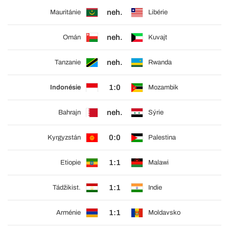
neh.
Mauritánie
Libérie
neh.
Omán
Kuvajt
neh.
Tanzanie
Rwanda
1:0
Indonésie
Mozambik
neh.
Bahrajn
Sýrie
0:0
Kyrgyzstán
Palestina
1:1
Etiopie
Malawi
1:1
Tádžikist.
Indie
1:1
Arménie
Moldavsko