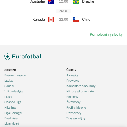
Austrálie
12:00
Brazílie
26.09.
Kanada
22:00
Chile
Kompletní výsledky
Soutěže
Články
Premier League
Aktuality
LaLiga
Previews
Serie A
Komentáře a souhrny
1. Bundesliga
Názory a komentáře
Ligue 1
Fejetony
Chance Liga
Životopisy
Niké liga
Profily, historie
Liga Portugal
Rozhovory
Eredivisie
Tipy a analýzy
Liga mistrů