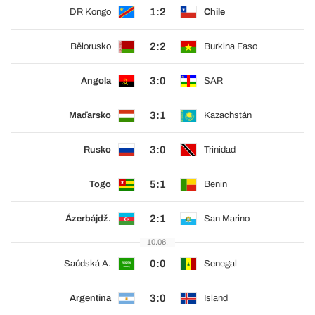
1:2
DR Kongo
Chile
2:2
Bělorusko
Burkina Faso
3:0
Angola
SAR
3:1
Maďarsko
Kazachstán
3:0
Rusko
Trinidad
5:1
Togo
Benin
2:1
Ázerbájdž.
San Marino
10.06.
0:0
Saúdská A.
Senegal
3:0
Argentina
Island