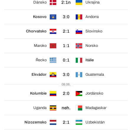
2:1n
Dánsko
Ukrajina
3:0
Kosovo
Andorra
2:1
Chorvatsko
Slovinsko
1:1
Maroko
Norsko
0:1
Řecko
Itálie
3:0
Ekvádor
Guatemala
08.06.
2:0
Kolumbie
Jordánsko
neh.
Uganda
Madagaskar
2:1
Nizozemsko
Uzbekistán