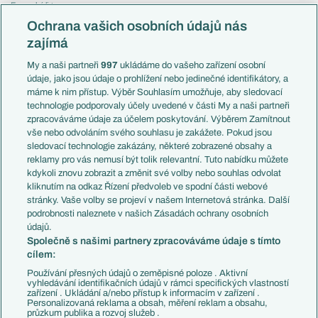
Evropská liga
Reprezentace
Konferenční liga
Česko
Ochrana vašich osobních údajů nás
Mistrovství světa
Slovensko
zajímá
Liga národů
Anglie
Francie
My a naši partneři
997
ukládáme do vašeho zařízení osobní
Témata
Itálie
údaje, jako jsou údaje o prohlížení nebo jedinečné identifikátory, a
Představení týmů MS
Německo
máme k nim přístup. Výběr Souhlasím umožňuje, aby sledovací
EuroSkauting
Španělsko
technologie podporovaly účely uvedené v části My a naši partneři
PL v kostce
Argentina
zpracováváme údaje za účelem poskytování. Výběrem Zamítnout
Evropské koeficienty
Brazílie
vše nebo odvoláním svého souhlasu je zakážete. Pokud jsou
Přestupy
sledovací technologie zakázány, některé zobrazené obsahy a
Přestupové spekulace
reklamy pro vás nemusí být tolik relevantní. Tuto nabídku můžete
Přestupy
Zranění
kdykoli znovu zobrazit a změnit své volby nebo souhlas odvolat
Zápasy
kliknutím na odkaz Řízení předvoleb ve spodní části webové
Livescore
stránky. Vaše volby se projeví v našem Internetová stránka. Další
Kluby
Tipovací soutěž
podrobnosti naleznete v našich Zásadách ochrany osobních
Arsenal FC
Fotbal TV
údajů.
Chelsea FC
Společně s našimi partnery zpracováváme údaje s tímto
Manchester United
cílem:
AC Milán
Juventus FC
Používání přesných údajů o zeměpisné poloze . Aktivní
Bayern Mnichov
vyhledávání identifikačních údajů v rámci specifických vlastností
zařízení . Ukládání a/nebo přístup k informacím v zařízení .
FC Barcelona
Personalizovaná reklama a obsah, měření reklam a obsahu,
Real Madrid
průzkum publika a rozvoj služeb .