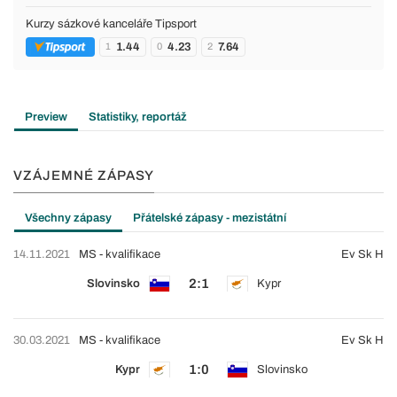
Kurzy sázkové kanceláře Tipsport
1.44
4.23
7.64
1
0
2
Preview
Statistiky, reportáž
VZÁJEMNÉ ZÁPASY
Všechny zápasy
Přátelské zápasy - mezistátní
14.11.2021
MS - kvalifikace
Ev Sk H
2:1
Slovinsko
Kypr
30.03.2021
MS - kvalifikace
Ev Sk H
1:0
Kypr
Slovinsko