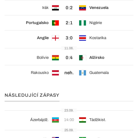
0:2
Irák
Venezuela
2:1
Portugalsko
Nigérie
3:0
Anglie
Kostarika
11.06.
0:4
Bolívie
Alžírsko
neh.
Rakousko
Guatemala
NÁSLEDUJÍCÍ ZÁPASY
23.09.
Ázerbájdž.
14:00
Tádžikist.
25.09.