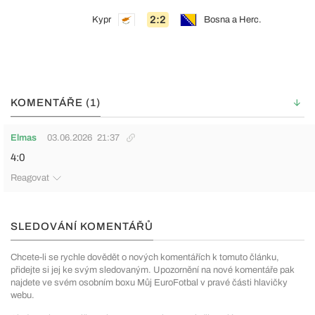
2:2
Kypr
Bosna a Herc.
KOMENTÁŘE (1)
Elmas
03.06.2026
21:37
4:0
Reagovat
SLEDOVÁNÍ KOMENTÁŘŮ
Chcete-li se rychle dovědět o nových komentářích k tomuto článku,
přidejte si jej ke svým sledovaným. Upozornění na nové komentáře pak
najdete ve svém osobním boxu Můj EuroFotbal v pravé části hlavičky
webu.