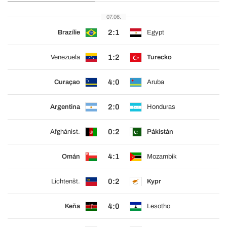
07.06.
2:1
Brazílie
Egypt
1:2
Venezuela
Turecko
4:0
Curaçao
Aruba
2:0
Argentina
Honduras
0:2
Afghánist.
Pákistán
4:1
Omán
Mozambik
0:2
Lichtenšt.
Kypr
4:0
Keňa
Lesotho