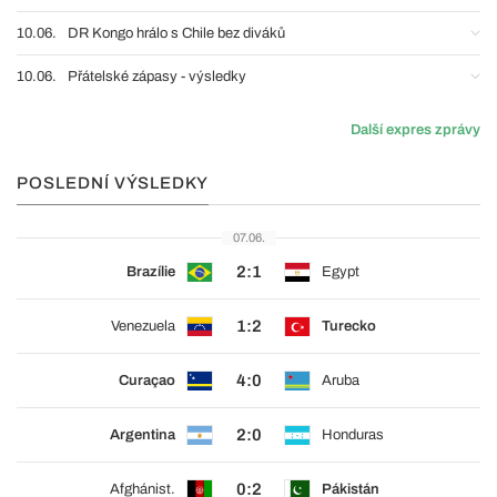
10.06.
DR Kongo hrálo s Chile bez diváků
10.06.
Přátelské zápasy - výsledky
Další expres zprávy
POSLEDNÍ VÝSLEDKY
07.06.
2:1
Brazílie
Egypt
1:2
Venezuela
Turecko
4:0
Curaçao
Aruba
2:0
Argentina
Honduras
0:2
Afghánist.
Pákistán