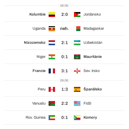
08.06.
2:0
Kolumbie
Jordánsko
neh.
Uganda
Madagaskar
2:1
Nizozemsko
Uzbekistán
0:1
Niger
Mauritánie
3:1
Francie
Sev. Irsko
09.06.
1:3
Peru
Španělsko
2:2
Vanuatu
Fidži
0:1
Rov. Guinea
Komory