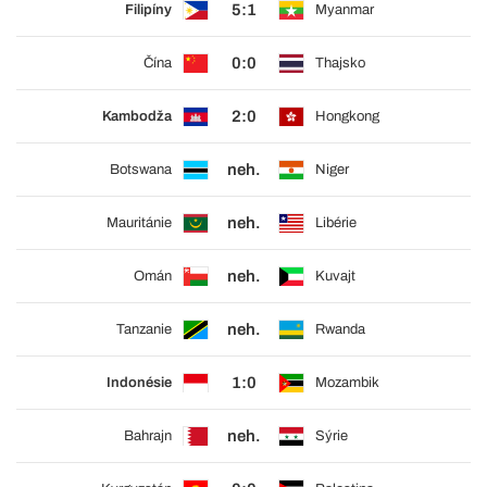
5:1
Filipíny
Myanmar
0:0
Čína
Thajsko
2:0
Kambodža
Hongkong
neh.
Botswana
Niger
neh.
Mauritánie
Libérie
neh.
Omán
Kuvajt
neh.
Tanzanie
Rwanda
1:0
Indonésie
Mozambik
neh.
Bahrajn
Sýrie