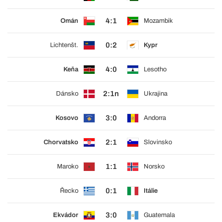
4:1
Omán
Mozambik
0:2
Lichtenšt.
Kypr
4:0
Keňa
Lesotho
2:1n
Dánsko
Ukrajina
3:0
Kosovo
Andorra
2:1
Chorvatsko
Slovinsko
1:1
Maroko
Norsko
0:1
Řecko
Itálie
3:0
Ekvádor
Guatemala