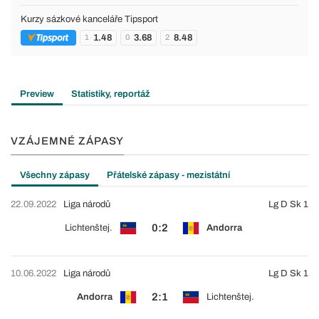
Kurzy sázkové kanceláře Tipsport
1.48
3.68
8.48
1
0
2
Preview
Statistiky, reportáž
VZÁJEMNÉ ZÁPASY
Všechny zápasy
Přátelské zápasy - mezistátní
22.09.2022
Liga národů
Lg D Sk 1
0:2
Lichtenštej.
Andorra
10.06.2022
Liga národů
Lg D Sk 1
2:1
Andorra
Lichtenštej.