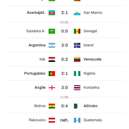
2:1
Ázerbájdž.
San Marino
10.06.
0:0
Saúdská A.
Senegal
3:0
Argentina
Island
0:2
Irák
Venezuela
2:1
Portugalsko
Nigérie
3:0
Anglie
Kostarika
11.06.
0:4
Bolívie
Alžírsko
neh.
Rakousko
Guatemala