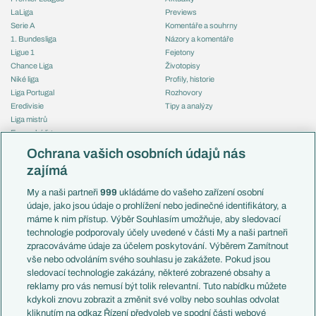
LaLiga
Previews
Serie A
Komentáře a souhrny
1. Bundesliga
Názory a komentáře
Ligue 1
Fejetony
Chance Liga
Životopisy
Niké liga
Profily, historie
Liga Portugal
Rozhovory
Eredivisie
Tipy a analýzy
Liga mistrů
Evropská liga
Reprezentace
Konferenční liga
Česko
Ochrana vašich osobních údajů nás
Mistrovství světa
Slovensko
zajímá
Liga národů
Anglie
Francie
My a naši partneři
999
ukládáme do vašeho zařízení osobní
Témata
Itálie
údaje, jako jsou údaje o prohlížení nebo jedinečné identifikátory, a
Představení týmů MS
Německo
máme k nim přístup. Výběr Souhlasím umožňuje, aby sledovací
EuroSkauting
Španělsko
technologie podporovaly účely uvedené v části My a naši partneři
PL v kostce
Argentina
zpracováváme údaje za účelem poskytování. Výběrem Zamítnout
Evropské koeficienty
Brazílie
vše nebo odvoláním svého souhlasu je zakážete. Pokud jsou
Přestupy
sledovací technologie zakázány, některé zobrazené obsahy a
Přestupové spekulace
reklamy pro vás nemusí být tolik relevantní. Tuto nabídku můžete
Přestupy
Zranění
kdykoli znovu zobrazit a změnit své volby nebo souhlas odvolat
Zápasy
kliknutím na odkaz Řízení předvoleb ve spodní části webové