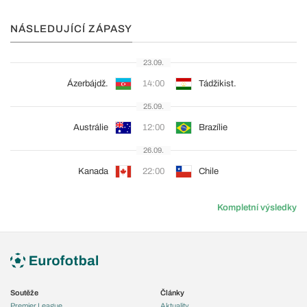
NÁSLEDUJÍCÍ ZÁPASY
23.09.
Ázerbájdž.
14:00
Tádžikist.
25.09.
Austrálie
12:00
Brazílie
26.09.
Kanada
22:00
Chile
Kompletní výsledky
Soutěže
Články
Premier League
Aktuality