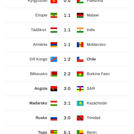
0:0
Kyrgyzstán
Palestina
1:1
Etiopie
Malawi
1:1
Tádžikist.
Indie
1:1
Arménie
Moldavsko
1:2
DR Kongo
Chile
2:2
Bělorusko
Burkina Faso
3:0
Angola
SAR
3:1
Maďarsko
Kazachstán
3:0
Rusko
Trinidad
5:1
Togo
Benin