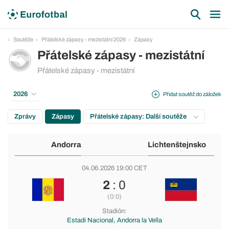
Soutěže
Přátelské zápasy - mezistátní 2026
Zápasy
Přátelské zápasy - mezistátní
Přátelské zápasy - mezistátní
2026
Přidat soutěž do záložek
Zprávy
Zápasy
Přátelské zápasy: Další soutěže
Andorra
Lichtenštejnsko
04.06.2026 19:00 CET
2
: 0
(0:0)
Stadión:
Estadi Nacional, Andorra la Vella