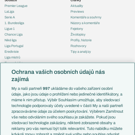
Premier League
Aktuality
LaLiga
Previews
Serie A
Komentáře a souhrny
1. Bundesliga
Názory a komentáře
Ligue 1
Fejetony
Chance Liga
Životopisy
Niké liga
Profily, historie
Liga Portugal
Rozhovory
Eredivisie
Tipy a analýzy
Liga mistrů
Evropská liga
Reprezentace
Konferenční liga
Česko
Ochrana vašich osobních údajů nás
Mistrovství světa
Slovensko
zajímá
Liga národů
Anglie
Francie
My a naši partneři
997
ukládáme do vašeho zařízení osobní
Témata
Itálie
údaje, jako jsou údaje o prohlížení nebo jedinečné identifikátory, a
Představení týmů MS
Německo
máme k nim přístup. Výběr Souhlasím umožňuje, aby sledovací
EuroSkauting
Španělsko
technologie podporovaly účely uvedené v části My a naši partneři
PL v kostce
Argentina
zpracováváme údaje za účelem poskytování. Výběrem Zamítnout
Evropské koeficienty
Brazílie
vše nebo odvoláním svého souhlasu je zakážete. Pokud jsou
Přestupy
sledovací technologie zakázány, některé zobrazené obsahy a
Přestupové spekulace
reklamy pro vás nemusí být tolik relevantní. Tuto nabídku můžete
Přestupy
Zranění
kdykoli znovu zobrazit a změnit své volby nebo souhlas odvolat