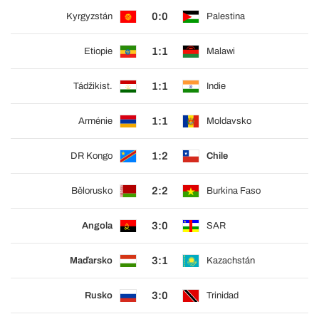
0:0
Kyrgyzstán
Palestina
1:1
Etiopie
Malawi
1:1
Tádžikist.
Indie
1:1
Arménie
Moldavsko
1:2
DR Kongo
Chile
2:2
Bělorusko
Burkina Faso
3:0
Angola
SAR
3:1
Maďarsko
Kazachstán
3:0
Rusko
Trinidad