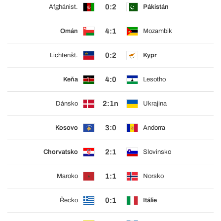
0:2
Afghánist.
Pákistán
4:1
Omán
Mozambik
0:2
Lichtenšt.
Kypr
4:0
Keňa
Lesotho
2:1n
Dánsko
Ukrajina
3:0
Kosovo
Andorra
2:1
Chorvatsko
Slovinsko
1:1
Maroko
Norsko
0:1
Řecko
Itálie