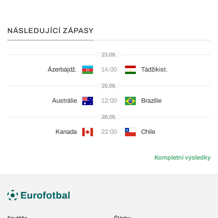
NÁSLEDUJÍCÍ ZÁPASY
23.09.
Ázerbájdž.
14:00
Tádžikist.
25.09.
Austrálie
12:00
Brazílie
26.09.
Kanada
22:00
Chile
Kompletní výsledky
Soutěže
Články