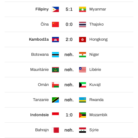
5:1
Filipíny
Myanmar
0:0
Čína
Thajsko
2:0
Kambodža
Hongkong
neh.
Botswana
Niger
neh.
Mauritánie
Libérie
neh.
Omán
Kuvajt
neh.
Tanzanie
Rwanda
1:0
Indonésie
Mozambik
neh.
Bahrajn
Sýrie