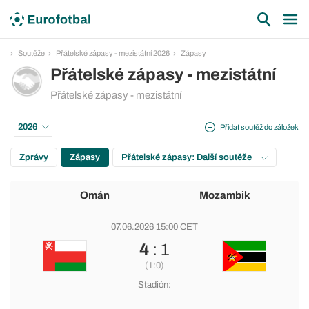
Soutěže
Přátelské zápasy - mezistátní 2026
Zápasy
Přátelské zápasy - mezistátní
Přátelské zápasy - mezistátní
2026
Přidat soutěž do záložek
Zprávy
Zápasy
Přátelské zápasy: Další soutěže
Omán
Mozambik
07.06.2026 15:00 CET
4
: 1
(1:0)
Stadión: