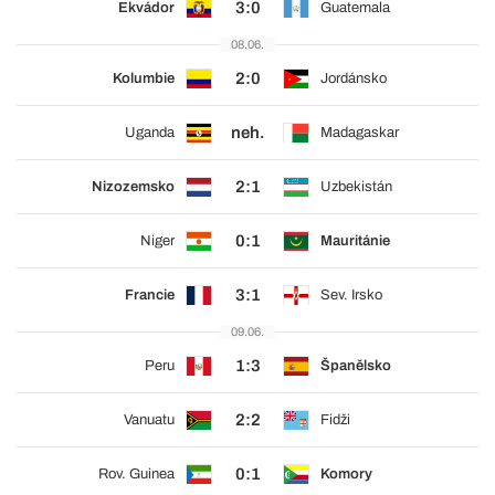
3:0
Ekvádor
Guatemala
08.06.
2:0
Kolumbie
Jordánsko
neh.
Uganda
Madagaskar
2:1
Nizozemsko
Uzbekistán
0:1
Niger
Mauritánie
3:1
Francie
Sev. Irsko
09.06.
1:3
Peru
Španělsko
2:2
Vanuatu
Fidži
0:1
Rov. Guinea
Komory