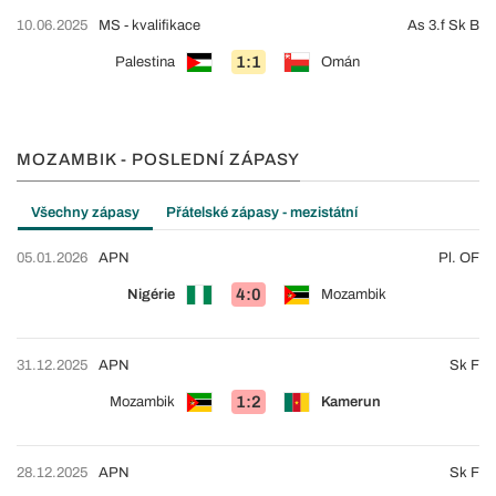
10.06.2025
MS - kvalifikace
As 3.f Sk B
1:1
Palestina
Omán
MOZAMBIK - POSLEDNÍ ZÁPASY
Všechny zápasy
Přátelské zápasy - mezistátní
05.01.2026
APN
Pl. OF
4:0
Nigérie
Mozambik
31.12.2025
APN
Sk F
1:2
Mozambik
Kamerun
28.12.2025
APN
Sk F