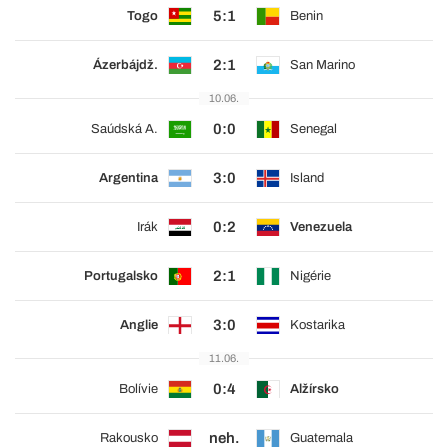
5:1
Togo
Benin
2:1
Ázerbájdž.
San Marino
10.06.
0:0
Saúdská A.
Senegal
3:0
Argentina
Island
0:2
Irák
Venezuela
2:1
Portugalsko
Nigérie
3:0
Anglie
Kostarika
11.06.
0:4
Bolívie
Alžírsko
neh.
Rakousko
Guatemala