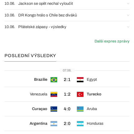
10.06.
Jackson se opět nechal vyloučit
10.06.
DR Kongo hrálo s Chile bez diváků
10.06.
Přátelské zápasy - výsledky
Další expres zprávy
POSLEDNÍ VÝSLEDKY
07.06.
2:1
Brazílie
Egypt
1:2
Venezuela
Turecko
4:0
Curaçao
Aruba
2:0
Argentina
Honduras