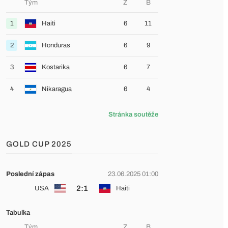
Tým
Z
B
1
Haiti
6
11
2
Honduras
6
9
3
Kostarika
6
7
4
Nikaragua
6
4
Stránka soutěže
GOLD CUP 2025
Poslední zápas
23.06.2025 01:00
2:1
USA
Haiti
Tabulka
Tým
Z
B