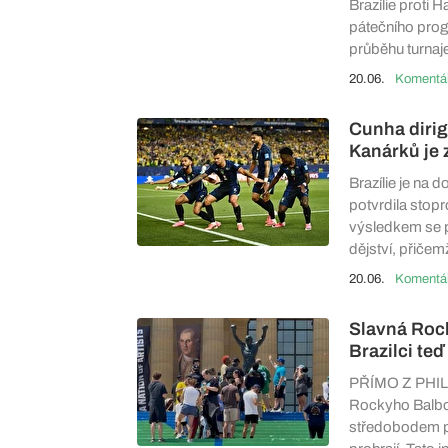
Brazílie proti 
pátečního prog
průběhu turnaj
20.06.
Cunha dirigo
Kanárků je 
Brazílie je na 
potvrdila stopr
výsledkem se p
dějství, přičemž
20.06.
Slavná Rock
Brazilci te
PŘÍMO Z PHILAD
Rockyho Balboy 
středobodem po