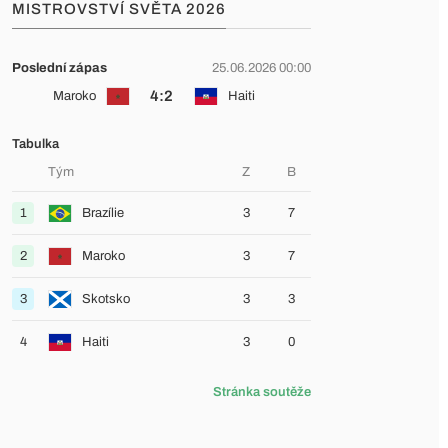
MISTROVSTVÍ SVĚTA 2026
Poslední zápas
25.06.2026 00:00
4:2
Maroko
Haiti
Tabulka
Tým
Z
B
1
Brazílie
3
7
2
Maroko
3
7
3
Skotsko
3
3
4
Haiti
3
0
Stránka soutěže