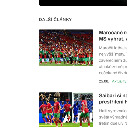
DALŠÍ ČLÁNKY
Maročané m
MS vyhrát, 
Maročtí fotbali
nejvyšší mety. 
závěrečném due
africké země pr
nečekané čtvrt
25.06.
Aktuality
Saibari si 
přestřílení 
Haiti vyrovnal
světa výhradně
třetím duelu v 