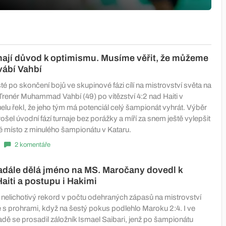
ají důvod k optimismu. Musíme věřit, že můžeme
vábí Vahbí
sté po skončení bojů ve skupinové fázi cílí na mistrovství světa na
Trenér Muhammad Vahbí (49) po vítězství 4:2 nad Haiti v
lu řekl, že jeho tým má potenciál celý šampionát vyhrát. Výběr
ošel úvodní fází turnaje bez porážky a míří za snem ještě vylepšit
é místo z minulého šampionátu v Kataru.
2 komentáře
nadále dělá jméno na MS. Maročany dovedl k
Haiti a postupu i Hakimi
o nelichotivý rekord v počtu odehraných zápasů na mistrovství
 s prohrami, když na šestý pokus podlehlo Maroku 2:4. I ve
řadě se prosadil záložník Ismael Saibari, jenž po šampionátu