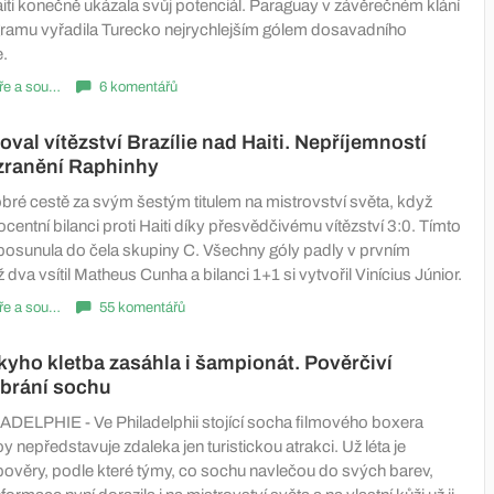
Haiti konečně ukázala svůj potenciál. Paraguay v závěrečném klání
ramu vyřadila Turecko nejrychlejším gólem dosavadního
e.
Komentáře a souhrny
6 komentářů
val vítězství Brazílie nad Haiti. Nepříjemností
zranění Raphinhy
dobré cestě za svým šestým titulem na mistrovství světa, když
ocentní bilanci proti Haiti díky přesvědčivému vítězství 3:0. Tímto
osunula do čela skupiny C. Všechny góly padly v prvním
 dva vsítil Matheus Cunha a bilanci 1+1 si vytvořil Vinícius Júnior.
Komentáře a souhrny
55 komentářů
yho kletba zasáhla i šampionát. Pověrčiví
ď brání sochu
ELPHIE - Ve Philadelphii stojící socha filmového boxera
nepředstavuje zdaleka jen turistickou atrakci. Už léta je
věry, podle které týmy, co sochu navlečou do svých barev,