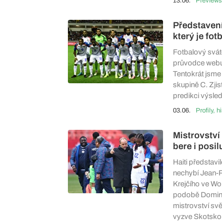
13.06.
Previews
Představení
který je fot
Fotbalový sváte
průvodce webu
Tentokrát jsme 
skupině C. Zjis
predikci výsle
03.06.
Profily, h
Mistrovství 
bere i posi
Haiti představ
nechybí Jean-R
Krejčího ve Wo
podobě Dominiq
mistrovství svě
vyzve Skotsko, 