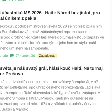
63 komentářů
 účastníků MS 2026 - Haiti: Národ bez jistot, pro
bal únikem z pekla
k roku v podobě mistrovství světa 2026 se rychle blíží a s ním i
 Eurofotbal.cz všemi 48 zúčastněnými reprezentacemi.
si pod drobnohled vzali Haiti, které do turnaje vstoupí zápasy ve
těte více o aktuální formě opor týmu, jeho herním stylu i naší
dného umístění na šampionátu.
istorie
27 komentářů
Zaujalo nás
světa je náš svatý grál, hlásí kouč Haiti. Na turnaj
lu z Prešova
ilo šestadvacetičlennou nominaci na světový šampionát, v níž
icner Bellegarde, spoluhráč českého reprezentanta Ladislava
lverhamptonu. Také slovenská Niké liga má svého zástupce v
ueho Simona z Tatranu Prešov. Karibský outsider se na
ta vrací poprvé od roku 1974 a v základní skupině v červnu
Brazílii a Maroko.