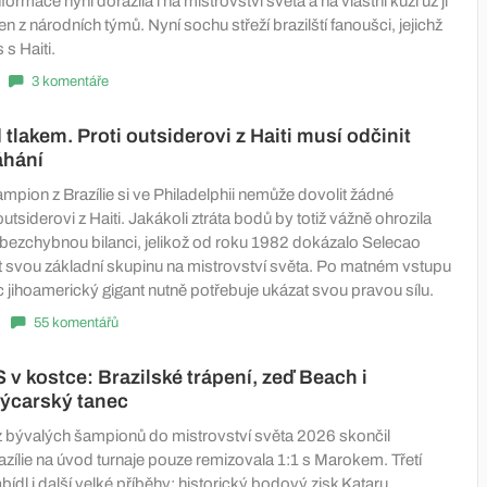
nformace nyní dorazila i na mistrovství světa a na vlastní kůži už ji
en z národních týmů. Nyní sochu střeží brazilští fanoušci, jejichž
s Haiti.
3 komentáře
 tlakem. Proti outsiderovi z Haiti musí odčinit
áhání
pion z Brazílie si ve Philadelphii nemůže dovolit žádné
outsiderovi z Haiti. Jakákoli ztráta bodů by totiž vážně ohrozila
y bezchybnou bilanci, jelikož od roku 1982 dokázalo Selecao
 svou základní skupinu na mistrovství světa. Po matném vstupu
c jihoamerický gigant nutně potřebuje ukázat svou pravou sílu.
55 komentářů
 v kostce: Brazilské trápení, zeď Beach i
výcarský tanec
z bývalých šampionů do mistrovství světa 2026 skončil
zílie na úvod turnaje pouze remizovala 1:1 s Marokem. Třetí
abídl i další velké příběhy: historický bodový zisk Kataru,