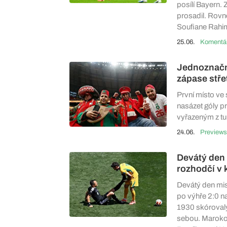
posílí Bayern.
prosadil. Rovně
Soufiane Rahim
25.06.
Jednoznačn
zápase stře
První místo ve
nasázet góly pr
vyřazeným z tu
24.06.
Previews
Devátý den 
rozhodčí v 
Devátý den mist
po výhře 2:0 na
1930 skórovaly
sebou. Maroko 