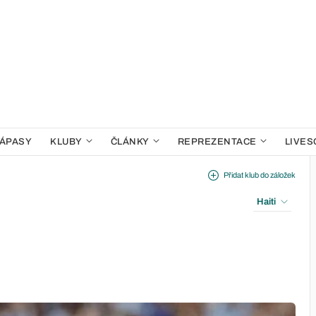
ÁPASY
KLUBY
ČLÁNKY
REPREZENTACE
LIVES
Přidat klub do záložek
Haiti