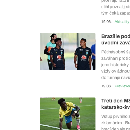
prohrají. Tato i
stihl poznat jed
tým čeká zápas 
19.06.
Aktuality
Brazílie pod
úvodní zav
Pětinásobný šam
zaváhání proti 
jeho historick
vždy ovládnout
do turnaje naví
19.06.
Previews
Třetí den MS
katarsko-š
Vstup prvního 
zklamáním - Bra
hrací den ale n