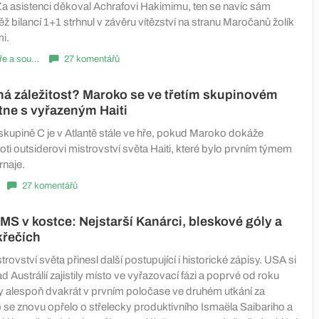
 Za asistenci děkoval Achrafovi Hakimimu, ten se navíc sám
ž bilancí 1+1 strhnul v závěru vítězství na stranu Maročanů žolík
i.
Komentáře a souhrny
27 komentářů
á záležitost? Maroko se ve třetím skupinovém
tne s vyřazeným Haiti
 skupině C je v Atlantě stále ve hře, pokud Maroko dokáže
oti outsiderovi mistrovství světa Haiti, které bylo prvním týmem
rnaje.
27 komentářů
MS v kostce: Nejstarší Kanárci, bleskové góly a
křečích
rovství světa přinesl další postupující i historické zápisy. USA si
d Austrálií zajistily místo ve vyřazovací fázi a poprvé od roku
 alespoň dvakrát v prvním poločase ve druhém utkání za
se znovu opřelo o střelecky produktivního Ismaëla Saibariho a