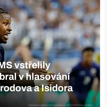
MS vstřelily
bral v hlasování
rodova a Isidora
Cabral slaví gól proti Argentině (© REUTERS/Paul Childs)