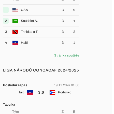
1
USA
3
9
2
Saúdská A.
3
4
3
Trinidad a T.
3
2
4
Haiti
3
1
Stránka soutěže
LIGA NÁRODŮ CONCACAF 2024/2025
Poslední zápas
19.11.2024 01:00
3:0
Haiti
Portoriko
Tabulka
Tým
Z
B