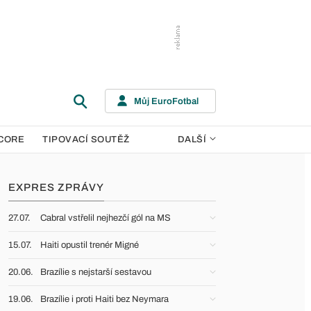
Můj EuroFotbal
CORE
TIPOVACÍ SOUTĚŽ
DALŠÍ
EXPRES ZPRÁVY
27.07.
Cabral vstřelil nejhezčí gól na MS
15.07.
Haiti opustil trenér Migné
20.06.
Brazílie s nejstarší sestavou
19.06.
Brazílie i proti Haiti bez Neymara