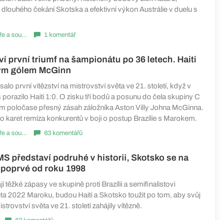
 dlouhého čekání Skotska a efektivní výkon Austrálie v duelu s
Komentáře a souhrny
1 komentář
ví první triumf na šampionátu po 36 letech. Haiti
iným gólem McGinn
alo první vítězství na mistrovství světa ve 21. století, když v
orazilo Haiti 1:0. O zisku tří bodů a posunu do čela skupiny C
ím poločase přesný zásah záložníka Aston Villy Johna McGinna.
o karet remíza konkurentů v boji o postup Brazílie s Marokem.
Komentáře a souhrny
63 komentářů
 MS představí podruhé v historii, Skotsko se na
í poprvé od roku 1998
í těžké zápasy ve skupině proti Brazílii a semifinalistovi
ěta 2022 Maroku, budou Haiti a Skotsko toužit po tom, aby svůj
istrovství světa ve 21. století zahájily vítězně.