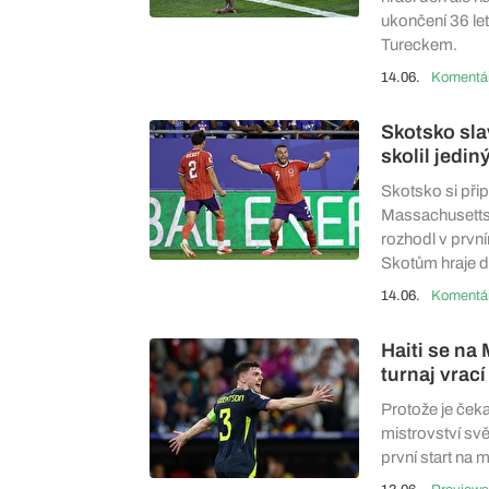
ukončení 36 let
Tureckem.
14.06.
Skotsko sla
skolil jed
Skotsko si přips
Massachusetts p
rozhodl v prvn
Skotům hraje d
14.06.
Haiti se na
turnaj vrac
Protože je čekaj
mistrovství sv
první start na m