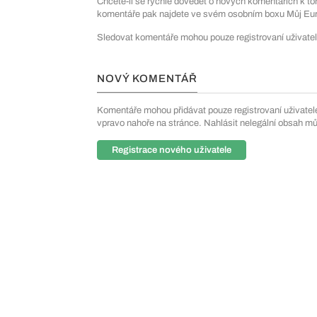
Chcete-li se rychle dovědět o nových komentářích k to
komentáře pak najdete ve svém osobním boxu Můj Euro
Sledovat komentáře mohou pouze registrovaní uživatel
NOVÝ KOMENTÁŘ
Komentáře mohou přidávat pouze registrovaní uživatelé. 
vpravo nahoře na stránce. Nahlásit nelegální obsah m
Registrace nového uživatele