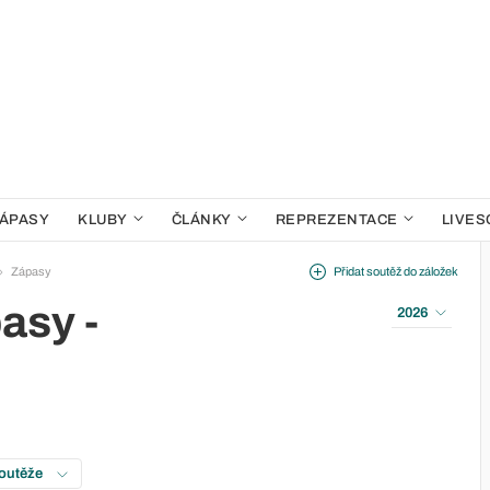
ÁPASY
KLUBY
ČLÁNKY
REPREZENTACE
LIVES
Zápasy
Přidat soutěž do záložek
asy -
2026
soutěže