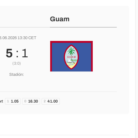
Guam
3.06.2026 13:30 CET
5
: 1
(3:0)
Stadión:
rt
1.05
16.30
41.00
1
0
2