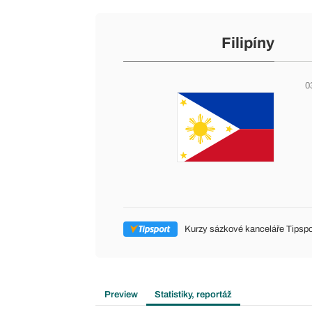
Filipíny
0
Kurzy sázkové kanceláře Tipspo
Preview
Statistiky, reportáž