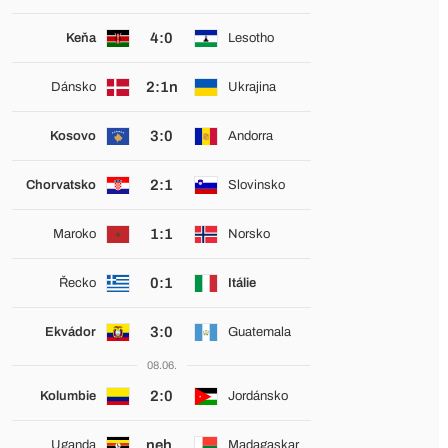
4:0
Keňa
Lesotho
2:1n
Dánsko
Ukrajina
3:0
Kosovo
Andorra
2:1
Chorvatsko
Slovinsko
1:1
Maroko
Norsko
0:1
Řecko
Itálie
3:0
Ekvádor
Guatemala
08.06.
2:0
Kolumbie
Jordánsko
neh.
Uganda
Madagaskar