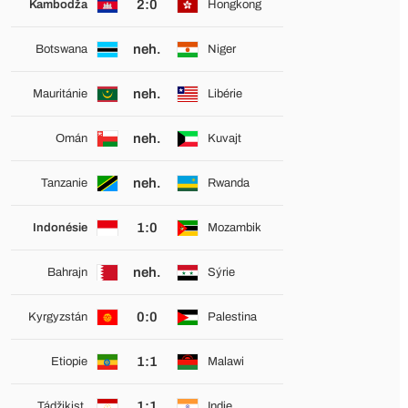
2:0
Kambodža
Hongkong
neh.
Botswana
Niger
neh.
Mauritánie
Libérie
neh.
Omán
Kuvajt
neh.
Tanzanie
Rwanda
1:0
Indonésie
Mozambik
neh.
Bahrajn
Sýrie
0:0
Kyrgyzstán
Palestina
1:1
Etiopie
Malawi
1:1
Tádžikist.
Indie