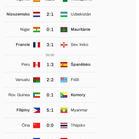
2:1
Nizozemsko
Uzbekistán
0:1
Niger
Mauritánie
3:1
Francie
Sev. Irsko
09.06.
1:3
Peru
Španělsko
2:2
Vanuatu
Fidži
0:1
Rov. Guinea
Komory
5:1
Filipíny
Myanmar
0:0
Čína
Thajsko