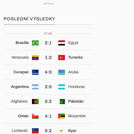
POSLEDNÍ VÝSLEDKY
07.06.
2:1
Brazílie
Egypt
1:2
Venezuela
Turecko
4:0
Curaçao
Aruba
2:0
Argentina
Honduras
0:2
Afghánist.
Pákistán
4:1
Omán
Mozambik
0:2
Lichtenšt.
Kypr