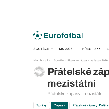
SOUTĚŽE
MS 2026
PŘESTUPY
Z
Hlavní stránka
Soutěže
Přátelské zápasy - mezistátní 2026
Přátelské záp
mezistátní
Přátelské zápasy - mezistátní
Zprávy
Zápasy
Přátelské zápasy: Další 