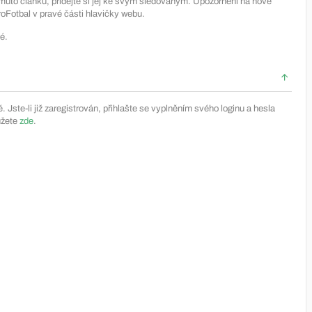
muto článku, přidejte si jej ke svým sledovaným. Upozornění na nové
Fotbal v pravé části hlavičky webu.
é.
Jste-li již zaregistrován, přihlašte se vyplněním svého loginu a hesla
ůžete
zde
.