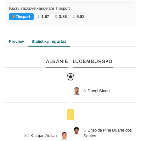
Kurzy sázkové kanceláře Tipsport
1.67
3.38
5.82
1
0
2
Preview
Statistiky, reportáž
ALBÁNIE
LUCEMBURSKO
8'
Danel Sinani
5'
Enzo de Pina Duarte dos
32'
Kristjan Asllani
Santos