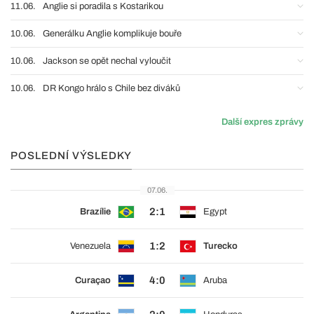
11.06.
Anglie si poradila s Kostarikou
10.06.
Generálku Anglie komplikuje bouře
10.06.
Jackson se opět nechal vyloučit
10.06.
DR Kongo hrálo s Chile bez diváků
Další expres zprávy
POSLEDNÍ VÝSLEDKY
07.06.
2:1
Brazílie
Egypt
1:2
Venezuela
Turecko
4:0
Curaçao
Aruba