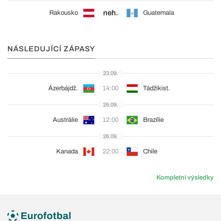
neh.
Rakousko
Guatemala
NÁSLEDUJÍCÍ ZÁPASY
23.09.
Ázerbájdž.
14:00
Tádžikist.
25.09.
Austrálie
12:00
Brazílie
26.09.
Kanada
22:00
Chile
Kompletní výsledky