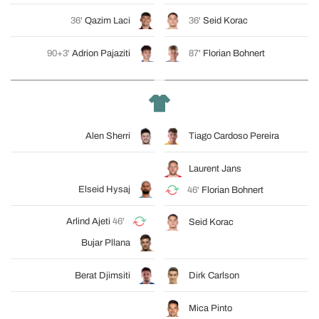
36'
Qazim Laci
36'
Seid Korac
90+3'
Adrion Pajaziti
87'
Florian Bohnert
Alen Sherri
Tiago Cardoso Pereira
Laurent Jans
Elseid Hysaj
46'
Florian Bohnert
Arlind Ajeti
46'
Seid Korac
Bujar Pllana
Berat Djimsiti
Dirk Carlson
Mica Pinto