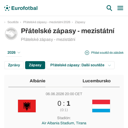
Soutěže
Přátelské zápasy - mezistátní 2026
Zápasy
Přátelské zápasy - mezistátní
Přátelské zápasy - mezistátní
2026
Přidat soutěž do záložek
Zprávy
Zápasy
Přátelské zápasy: Další soutěže
Albánie
Lucembursko
06.06.2026 20:00 CET
0 :
1
(0:1)
Stadión:
Air Albania Stadium, Tirana