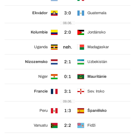
3:0
Ekvádor
Guatemala
08.06.
2:0
Kolumbie
Jordánsko
neh.
Uganda
Madagaskar
2:1
Nizozemsko
Uzbekistán
0:1
Niger
Mauritánie
3:1
Francie
Sev. Irsko
09.06.
1:3
Peru
Španělsko
2:2
Vanuatu
Fidži