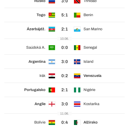
3:0
Rusko
Trinidad
5:1
Togo
Benin
2:1
Ázerbájdž.
San Marino
10.06.
0:0
Saúdská A.
Senegal
3:0
Argentina
Island
0:2
Irák
Venezuela
2:1
Portugalsko
Nigérie
3:0
Anglie
Kostarika
11.06.
0:4
Bolívie
Alžírsko