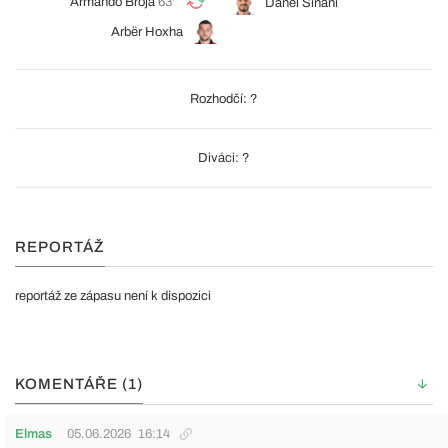
Armando Broja
63'
Danel Sinani
Arbër Hoxha
Rozhodčí: ?
Diváci: ?
REPORTÁŽ
reportáž ze zápasu není k dispozici
KOMENTÁŘE (1)
Elmas
05.06.2026
16:14