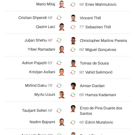
Mario Mitaj
46'
Enes Mahmutovic
Cristian Shpendi
46'
Vincent Thill
Qazim Laci
77'
Sebastien Thill
Juljan Shehu
46'
Christopher Martins Pereira
Ylber Ramadani
69'
Miguel Gonçalves
Adrion Pajaziti
63'
Tomas de Sousa
Kristjan Asllani
90'
Vahid Selimović
Mirlind Daku
78'
Aiman Dardari
Myrto Uzuni
69'
Hamza Kadamani
Enzo de Pina Duarte dos
Tauljant Seferi
46'
Santos
Nedim Bajrami
46'
Edvin Muratovic