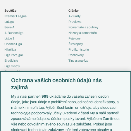
Soutěže
Články
Premier League
Aktuality
LaLiga
Previews
Serie A
Komentáře a souhrny
1. Bundesliga
Názory a komentáře
Ligue 1
Fejetony
Chance Liga
Životopisy
Niké liga
Profily, historie
Liga Portugal
Rozhovory
Eredivisie
Tipy a analýzy
Liga mistrů
Evropská liga
Reprezentace
Konferenční liga
Česko
Ochrana vašich osobních údajů nás
Mistrovství světa
Slovensko
zajímá
Liga národů
Anglie
Francie
My a naši partneři
999
ukládáme do vašeho zařízení osobní
Témata
Itálie
údaje, jako jsou údaje o prohlížení nebo jedinečné identifikátory, a
Představení týmů MS
Německo
máme k nim přístup. Výběr Souhlasím umožňuje, aby sledovací
EuroSkauting
Španělsko
technologie podporovaly účely uvedené v části My a naši partneři
PL v kostce
Argentina
zpracováváme údaje za účelem poskytování. Výběrem Zamítnout
Evropské koeficienty
Brazílie
vše nebo odvoláním svého souhlasu je zakážete. Pokud jsou
Přestupy
sledovací technologie zakázány, některé zobrazené obsahy a