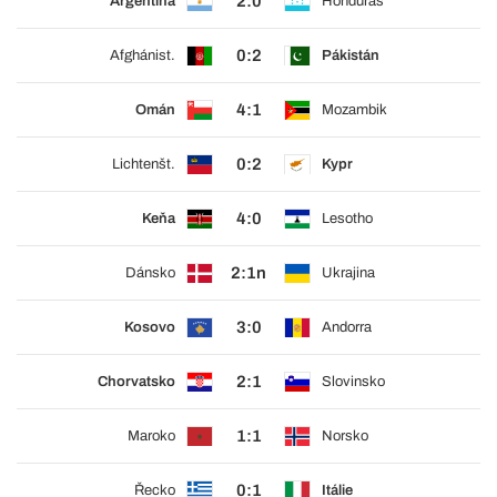
2:0
Argentina
Honduras
0:2
Afghánist.
Pákistán
4:1
Omán
Mozambik
0:2
Lichtenšt.
Kypr
4:0
Keňa
Lesotho
2:1n
Dánsko
Ukrajina
3:0
Kosovo
Andorra
2:1
Chorvatsko
Slovinsko
1:1
Maroko
Norsko
0:1
Řecko
Itálie