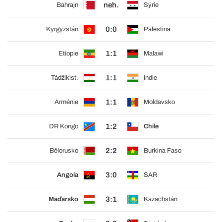
neh.
Bahrajn
Sýrie
0:0
Kyrgyzstán
Palestina
1:1
Etiopie
Malawi
1:1
Tádžikist.
Indie
1:1
Arménie
Moldavsko
1:2
DR Kongo
Chile
2:2
Bělorusko
Burkina Faso
3:0
Angola
SAR
3:1
Maďarsko
Kazachstán