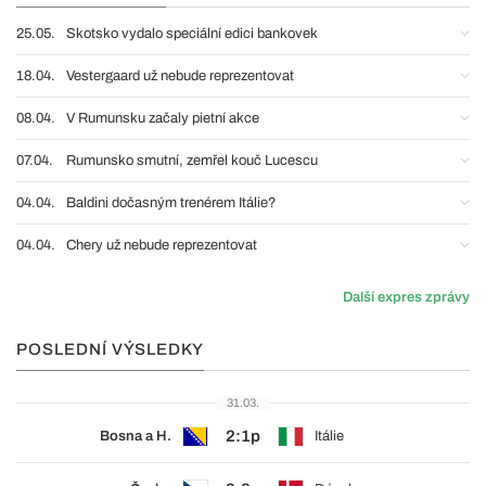
25.05.
Skotsko vydalo speciální edici bankovek
18.04.
Vestergaard už nebude reprezentovat
08.04.
V Rumunsku začaly pietní akce
07.04.
Rumunsko smutní, zemřel kouč Lucescu
04.04.
Baldini dočasným trenérem Itálie?
04.04.
Chery už nebude reprezentovat
Další expres zprávy
POSLEDNÍ VÝSLEDKY
31.03.
2:1p
Bosna a H.
Itálie