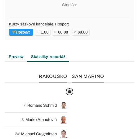
Stadión:
Kurzy sázkové kanceláře Tipsport
1.00
60.00
60.00
1
0
2
Preview
Statistiky, reportáž
RAKOUSKO
SAN MARINO
7'
Romano Schmid
8'
Marko Arnautović
24'
Michael Gregoritsch