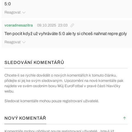
5:0
Reagovat
vceradnesazitra
09.10.2025
23:03
Ten pocit když už vyhráváte 5:0 ale ty si chceš nahnat repre goly
Reagovat
SLEDOVÁNÍ KOMENTÁŘŮ
Chcete-li se rychle dovědět o nových komentářích k tomuto článku,
přidejte si jej ke svým sledovaným. Upozornění na nové komentáře pak
najdete ve svém osobním boxu Můj EuroFotbal v pravé části hlavičky
webu.
Sledovat komentáře mohou pouze registrovaní uživatelé.
NOVÝ KOMENTÁŘ
Komentáře mohou přidávat pouze registrovaní uživatelé. Jste-li již