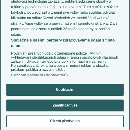
Přestupy
sledovací technologie zakázány, některé zobrazené obsahy a
Přestupové spekulace
reklamy pro vás nemusí být tolik relevantní. Tuto nabídku můžete
Přestupy
Zranění
kdykoli znovu zobrazit a změnit své volby nebo souhlas odvolat
Zápasy
kliknutím na odkaz Řízení předvoleb ve spodní části webové
Livescore
stránky. Vaše volby se projeví v našem Internetová stránka. Další
Kluby
Tipovací soutěž
podrobnosti naleznete v našich Zásadách ochrany osobních
Arsenal FC
Fotbal TV
údajů.
Chelsea FC
Společně s našimi partnery zpracováváme údaje s tímto
Manchester United
cílem:
AC Milán
Juventus FC
Používání přesných údajů o zeměpisné poloze . Aktivní
Bayern Mnichov
vyhledávání identifikačních údajů v rámci specifických vlastností
zařízení . Ukládání a/nebo přístup k informacím v zařízení .
FC Barcelona
Personalizovaná reklama a obsah, měření reklam a obsahu,
Real Madrid
průzkum publika a rozvoj služeb .
Seznam partnerů (dodavatelů)
Souhlasím
Copyright © 2001-2026 EuroFotbal.cz. Využíváme zpravodajství ČTK.
RSS
Podmínky užití
Informace o zpracování osobních údajů
Zamítnout vše
GDPR a žurnalistika
Nastavení soukromí
Kontakt
Tiráž
Řízení předvoleb