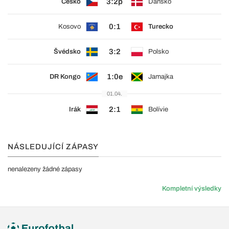
3:2p
Česko
Dánsko
0:1
Kosovo
Turecko
3:2
Švédsko
Polsko
1:0e
DR Kongo
Jamajka
01.04.
2:1
Irák
Bolívie
NÁSLEDUJÍCÍ ZÁPASY
nenalezeny žádné zápasy
Kompletní výsledky