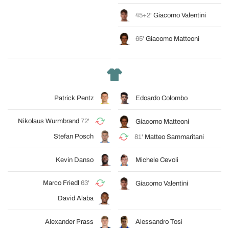
45+2'
Giacomo Valentini
65'
Giacomo Matteoni
Patrick Pentz
Edoardo Colombo
Nikolaus Wurmbrand
72'
Giacomo Matteoni
Stefan Posch
81'
Matteo Sammaritani
Kevin Danso
Michele Cevoli
Marco Friedl
63'
Giacomo Valentini
David Alaba
Alexander Prass
Alessandro Tosi