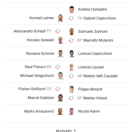
Andrea Contadini
Konrad Laimer
74'
Gabriel Capicchioni
Alessandro Schöpf
77'
Samuele Zannoni
Nicolas Seiwald
67'
Marcello Mularoni
Romano Schmid
Lorenzo Capicchioni
Raul Florucz
63'
Lorenzo Lazzari
Michael Gregoritsch
46'
Matteo Valli Casadei
Florian Grillitsch
72'
Filippo Berardi
Marcel Sabitzer
67'
Matteo Vitaioli
Marko Arnautović
Nicola Nanni
Rozhodčí: ?