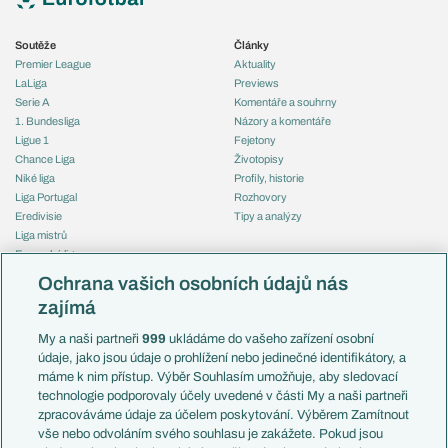
Soutěže
Články
Premier League
Aktuality
LaLiga
Previews
Serie A
Komentáře a souhrny
1. Bundesliga
Názory a komentáře
Ligue 1
Fejetony
Chance Liga
Životopisy
Niké liga
Profily, historie
Liga Portugal
Rozhovory
Eredivisie
Tipy a analýzy
Liga mistrů
Evropská liga
Reprezentace
Konferenční liga
Česko
Ochrana vašich osobních údajů nás
Mistrovství světa
Slovensko
zajímá
Liga národů
Anglie
Francie
My a naši partneři
999
ukládáme do vašeho zařízení osobní
Témata
Itálie
údaje, jako jsou údaje o prohlížení nebo jedinečné identifikátory, a
Představení týmů MS
Německo
máme k nim přístup. Výběr Souhlasím umožňuje, aby sledovací
EuroSkauting
Španělsko
technologie podporovaly účely uvedené v části My a naši partneři
PL v kostce
Argentina
zpracováváme údaje za účelem poskytování. Výběrem Zamítnout
Evropské koeficienty
Brazílie
vše nebo odvoláním svého souhlasu je zakážete. Pokud jsou