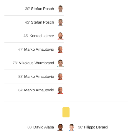
30'
Stefan Posch
42'
Stefan Posch
45'
Konrad Laimer
47'
Marko Arnautović
76'
Nikolaus Wurmbrand
83'
Marko Arnautović
84'
Marko Arnautović
86'
David Alaba
36'
Filippo Berardi